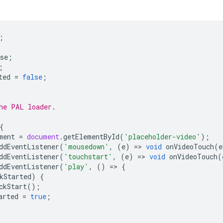
;
se
;
;
ted
=
false
;
he PAL loader.
{
ment
=
document
.
getElementById
(
'placeholder-video'
);
ddEventListener
(
'mousedown'
,
(
e
)
=
>
void
onVideoTouch
(
e
ddEventListener
(
'touchstart'
,
(
e
)
=
>
void
onVideoTouch
(
ddEventListener
(
'play'
,
()
=
>
{
kStarted
)
{
ckStart
();
arted
=
true
;