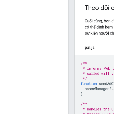
Theo dõi c
Cuối cùng, bạn c
có thể đính kèm 
sự kiện người ch
pal
.
js
/**
 * Informs PAL t
 * called will v
 */
function
sendAdC
nonceManager
?
.
}
/**
 * Handles the u