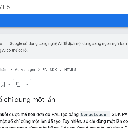
ML5
Google sử dụng công nghệ AI để dịch nội dung sang ngôn ngữ bạn
 AI có thể có lỗi.
phẩm
Ad Manager
PAL SDK
HTML5
ookmark_border
 chỉ dùng một lần
chuỗi được mã hoá đơn do PAL tạo bằng
NonceLoader
. SDK PA
một số chỉ dùng một lần đã tạo. Tuy nhiên, số chỉ dùng một lần c