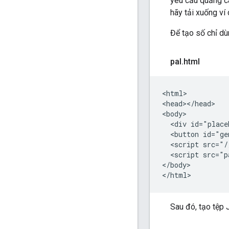
yêu cầu quảng c
hãy tải xuống v
Để tạo số chỉ d
pal
.
html
<html>

<head></head>

<body>

  <div id="place
  <button id="ge
  <script src="/
  <script src="p
</body>

Sau đó, tạo tệp