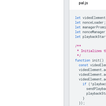
pal
.
js
let
videoElement
let
nonceLoader
;
let
managerPromi
let
nonceManager
let
playbackStar
/**
 * Initializes t
 */
function
init
()
const
videoEle
videoElement
.
a
videoElement
.
a
videoElement
.
a
if
(
!
playbac
sendPlayba
playbackSt
}
});