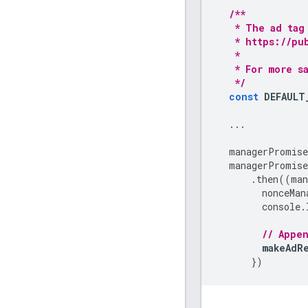
/**
   * The ad tag
   * https://pu
   *
   * For more s
   */
const
DEFAULT
...
managerPromise
managerPromise
.
then
((
man
nonceMan
console
.
// Appe
makeAdR
})