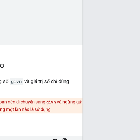
áo
ng số
givn
và giá trị số chỉ dùng
ì bạn nên di chuyển sang
givn
và ngừng gửi
ùng một lần nào là sử dụng.