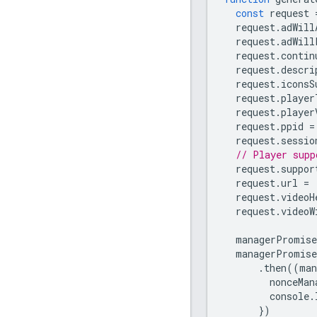
const
request
request
.
adWill
request
.
adWill
request
.
contin
request
.
descri
request
.
iconsS
request
.
player
request
.
player
request
.
ppid
=
request
.
sessio
// Player supp
request
.
suppor
request
.
url
=
request
.
videoH
request
.
videoW
managerPromise
managerPromise
.
then
((
man
nonceMan
console
.
})