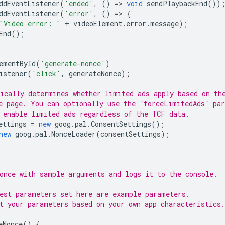
ddEventListener
(
'ended'
,
()
=
>
void
sendPlaybackEnd
())
ddEventListener
(
'error'
,
()
=
>
{
"Video error: "
+
videoElement
.
error
.
message
);
End
();
ementById
(
'generate-nonce'
)
istener
(
'click'
,
generateNonce
);
ically determines whether limited ads apply based on th
e page. You can optionally use the `forceLimitedAds` pa
 enable limited ads regardless of the TCF data.
ettings
=
new
goog
.
pal
.
ConsentSettings
();
new
goog
.
pal
.
NonceLoader
(
consentSettings
);
once with sample arguments and logs it to the console.
est parameters set here are example parameters.
t your parameters based on your own app characteristics.
eNonce
()
{