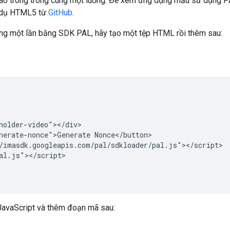
áo trong trong cùng một luồng. Để xem ứng dụng mẫu sử dụng PA
í dụ HTML5 từ
GitHub
.
ùng một lần bằng SDK PAL, hãy tạo một tệp HTML rồi thêm sau:
holder-video"></div>

nerate-nonce">Generate Nonce</button>

/imasdk.googleapis.com/pal/sdkloader/pal.js"></script>

al.js"></script>

 JavaScript và thêm đoạn mã sau: