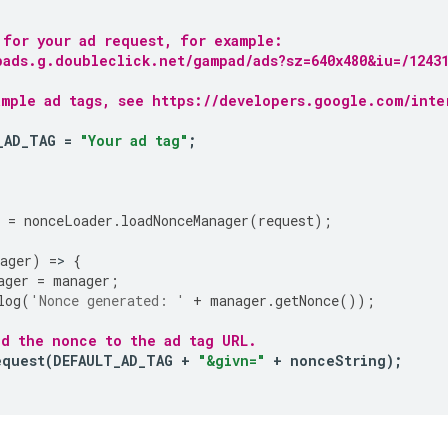
 for your ad request, for example:
bads.g.doubleclick.net/gampad/ads?sz=640x480&iu=/1243
ample ad tags, see https://developers.google.com/inte
_AD_TAG
=
"Your ad tag"
;
=
nonceLoader
.
loadNonceManager
(
request
);
ager
)
=
>
{
ager
=
manager
;
log
(
'Nonce generated: '
+
manager
.
getNonce
());
nd the nonce to the ad tag URL.
equest
(
DEFAULT_AD_TAG
+
"&givn="
+
nonceString
);