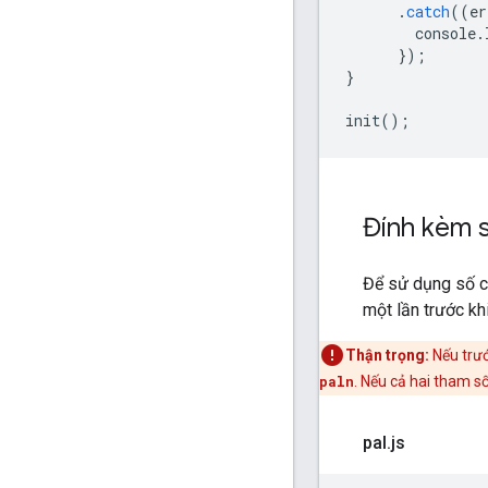
.
catch
((
er
console
.
});
}
init
();
Đính kèm 
Để sử dụng số c
một lần trước kh
Thận trọng:
Nếu trướ
paln
. Nếu cả hai tham s
pal
.
js