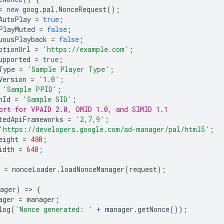
=
new
goog
.
pal
.
NonceRequest
();
AutoPlay
=
true
;
PlayMuted
=
false
;
uousPlayback
=
false
;
ptionUrl
=
'https://example.com'
;
upported
=
true
;
Type
=
'Sample Player Type'
;
Version
=
'1.0'
;
'Sample PPID'
;
nId
=
'Sample SID'
;
ort for VPAID 2.0, OMID 1.0, and SIMID 1.1
tedApiFrameworks
=
'2,7,9'
;
'https://developers.google.com/ad-manager/pal/html5'
;
eight
=
480
;
idth
=
640
;
=
nonceLoader
.
loadNonceManager
(
request
);
ager
)
=
>
{
ager
=
manager
;
log
(
'Nonce generated: '
+
manager
.
getNonce
());