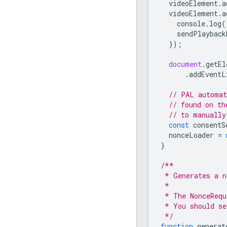
videoElement
.
a
videoElement
.
a
console
.
log
(
sendPlayback
});
document
.
getEl
.
addEventL
// PAL automat
// found on th
// to manually
const
consentS
nonceLoader
=
}
/**
 * Generates a n
 *
 * The NonceRequ
 * You should se
 */
function
generat