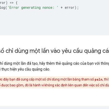
ror
)
=
>
{
log
(
'Error generating nonce: '
+
error
);
số chỉ dùng một lần vào yêu cầu quảng c
hỉ dùng một lần đã tạo, hãy thêm thẻ quảng cáo của bạn với thô
i thực hiện yêu cầu quảng cáo.
c đây bạn đã cung cấp một số chỉ dùng một lần bằng tham số
paln
, th
ố được bao gồm, đó là hành vi không xác định liên quan đến việc số chỉ d