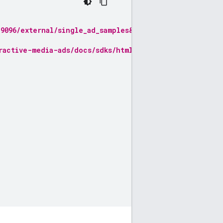
19096/external/single_ad_samples&ciu_szs=300x250&impl=
ractive-media-ads/docs/sdks/html5/client-side/tags