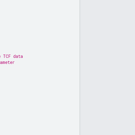
;
e TCF data
rameter