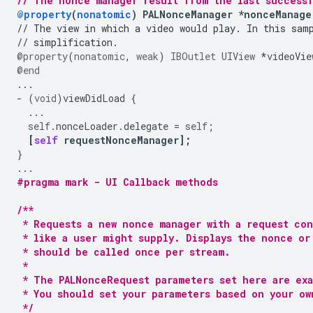
// The nonce manager result from the last success
@property
(
nonatomic
)
PALNonceManager
*
nonceManage
// The view in which a video would play. In this sam
// simplification.
@property
(
nonatomic
,
weak
)
IBOutlet
UIView
*
videoVie
@end
...
-
(
void
)
viewDidLoad
{
...
self
.
nonceLoader
.
delegate
=
self
;
[
self
requestNonceManager
];
}
...
#pragma mark - UI Callback methods
/**
 * Requests a new nonce manager with a request con
 * like a user might supply. Displays the nonce or
 * should be called once per stream.
 *
 * The PALNonceRequest parameters set here are ex
 * You should set your parameters based on your ow
 */