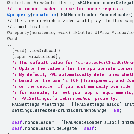
@interface
ViewController
()
<
PALNonceLoaderDelegat
// The nonce loader to use for nonce requests.
@property
(
nonatomic
)
PALNonceLoader
*
nonceLoader
;
// The view in which a video would play. In this sam
// simplification.
@property
(
nonatomic
,
weak
)
IBOutlet
UIView
*
videoVie
@end
...
-
(
void
)
viewDidLoad
{
[
super
viewDidLoad
];
// The default value for 'directedForChildOrUnk
// Update the value after the appropriate consen
// By default, PAL automatically determines whet
// based on the user's TCF (Transparency and Con
// on the device. If you must manually override 
// for example, to meet your app's requirements,
// `PALSettings.forceLimitedAds` property.
PALSettings
*
settings
=
[[
PALSettings
alloc
]
ini
settings
.
directedForChildOrUnknownAge
=
NO
;
self
.
nonceLoader
=
[[
PALNonceLoader
alloc
]
init
self
.
nonceLoader
.
delegate
=
self
;