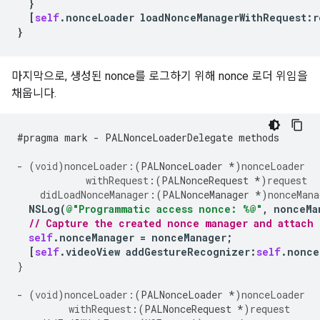
}
[
self
.
nonceLoader
loadNonceManagerWithRequest
:
r
}
마지막으로, 생성된 nonce를 로그하기 위해 nonce 로더 위임을
채웁니다.
#pragma mark - PALNonceLoaderDelegate methods
-
(
void
)
nonceLoader:
(
PALNonceLoader
*
)
nonceLoader
withRequest
:(
PALNonceRequest
*
)
request
didLoadNonceManager
:(
PALNonceManager
*
)
nonceMana
NSLog
(
@"Programmatic access nonce: %@"
,
nonceMa
// Capture the created nonce manager and attach 
self
.
nonceManager
=
nonceManager
;
[
self
.
videoView
addGestureRecognizer
:
self
.
nonce
}
-
(
void
)
nonceLoader:
(
PALNonceLoader
*
)
nonceLoader
withRequest
:(
PALNonceRequest
*
)
request