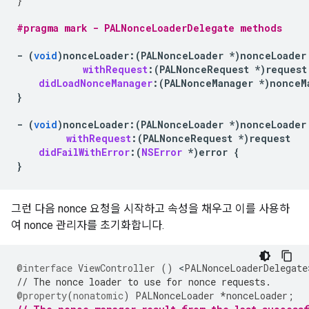
}
#pragma mark - PALNonceLoaderDelegate methods
-
(
void
)
nonceLoader
:
(
PALNonceLoader
*
)
nonceLoader
withRequest
:(
PALNonceRequest
*
)
request
didLoadNonceManager
:(
PALNonceManager
*
)
nonceM
}
-
(
void
)
nonceLoader
:
(
PALNonceLoader
*
)
nonceLoader
withRequest
:(
PALNonceRequest
*
)
request
didFailWithError
:(
NSError
*
)
error
{
}
그런 다음 nonce 요청을 시작하고 속성을 채우고 이를 사용하
여 nonce 관리자를 초기화합니다.
@interface
ViewController
()
<
PALNonceLoaderDelegate
// The nonce loader to use for nonce requests.
@property
(
nonatomic
)
PALNonceLoader
*
nonceLoader
;