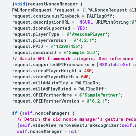
-
(
void
)
requestNonceManager
{
PALNonceRequest
*
request
=
[[
PALNonceRequest
al
request
.
continuousPlayback
=
PALFlagOff
;
request
.
descriptionURL
=
[
NSURL
URLWithString
:
@
request
.
iconsSupported
=
YES
;
request
.
playerType
=
@"AwesomePlayer"
;
request
.
playerVersion
=
@"4.2.1"
;
request
.
PPID
=
@"123987456"
;
request
.
sessionID
=
@"Sample SID"
;
// Sample API framework integers. See reference 
request
.
supportedAPIFrameworks
=
[
NSMutableSet
s
request
.
videoPlayerHeight
=
480
;
request
.
videoPlayerWidth
=
640
;
request
.
willAdAutoPlay
=
PALFlagOn
;
request
.
willAdPlayMuted
=
PALFlagOff
;
request
.
OMIDPartnerName
=
@"SamplePartner"
;
request
.
OMIDPartnerVersion
=
@"6.2.1"
;
if
(
self
.
nonceManager
)
{
// Detach the old nonce manager's gesture rec
[
self
.
videoView
removeGestureRecognizer
:
self
.
self
.
nonceManager
=
nil
;