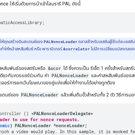
e ให้เริ่มด้วยการนำเข้าไลบรารี PAL ดังนี้
maticAccessLibrary
;
ให้คุณสร้างอินสแตนซ์ของ
PALNonceLoader
คลาสสำหรับเซสชันผู้ใช้แต่ละเซสชั
งจะทําให้หน้าสหสัมพันธ์ หรือ พารามิเตอร์
&correlator
ไม่มีการเปลี่ยนแปลงตลอดอา
หสัมพันธ์ของสตรีมหรือ
&scor
ได้ ซึ่งควรเป็น รีเซ็ต 1 ครั้งสำหรับ
ดียวกันควรแชร์ร่วมกัน ค่า
PALNonceLoader
และค่าสหสัมพันธ์ของส
ฟีเจอร์การยกเว้นโฆษณาของคู่แข่งเพื่อให้ทำงานได้อย่างถูกต้อง
นสแตนซ์ของ
PALNonceLoader
แล้วเพิ่มต้นขั้วสำหรับทั้ง 2 ตัว วิธีการมอบ
ontroller
()
<
PALNonceLoaderDelegate
ader to use for nonce requests.
omic
)
PALNonceLoader
*
nonceLoader
;
hich a video would play. In this sample, it is mocked fo