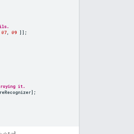
ils.
@7
,
@9
]
];
roying it.
reRecognizer
];