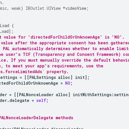
n.
mic
,
weak
)
IBOutlet
UIView
*
videoView
;
Load
{
Load
];
t value for 'directedForChildOrUnknownAge' is 'NO'.
 value after the appropriate consent has been gathere
, PAL automatically determines whether to enable limit
he user's TCF (Transparency and Consent Framework) co
ice. If you must manually override the default behavi
e, to meet your app's requirements, use the
gs.forceLimitedAds` property.
settings
=
[[
PALSettings
alloc
]
init
];
ctedForChildOrUnknownAge
=
NO
;
der
=
[[
PALNonceLoader
alloc
]
initWithSettings
:
settin
der
.
delegate
=
self
;
PALNonceLoaderDelegate methods