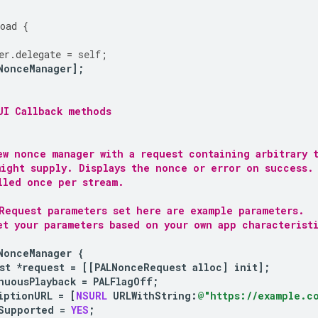
oad
{
er
.
delegate
=
self
;
NonceManager
];
UI Callback methods
ew nonce manager with a request containing arbitrary 
might supply. Displays the nonce or error on success.
lled once per stream.
Request parameters set here are example parameters.
et your parameters based on your own app characterist
NonceManager
{
st
*
request
=
[[
PALNonceRequest
alloc
]
init
];
nuousPlayback
=
PALFlagOff
;
iptionURL
=
[
NSURL
URLWithString
:
@"https://example.co
Supported
=
YES
;