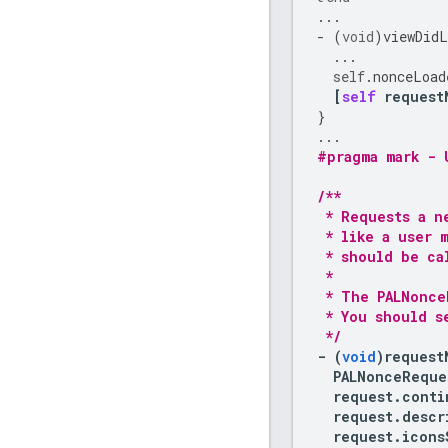
...
-
(
void
)
viewDidL
...
self
.
nonceLoad
[
self
request
}
...
#pragma mark - 
/**
 * Requests a n
 * like a user 
 * should be ca
 *
 * The PALNonce
 * You should s
 */
-
(
void
)
request
PALNonceReque
request
.
conti
request
.
descr
request
.
icons