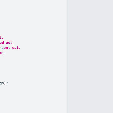
d.
ed ads
nsent data
or,
gs
];