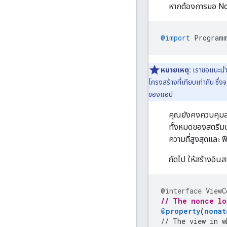
หากต้องการขอ Nonc
@import
Program
หมายเหตุ:
เราขอแนะนำ
โครงสร้างที่เทียบเท่ากัน ซึ่
ของแอป
คุณยังคงควบคุมส
ทั้งหมดของสตรีมเ
ความถี่สูงสุดและ 
ถัดไป ให้สร้างอิ
@interface
ViewC
// The nonce lo
@property
(
nonat
// The view in w