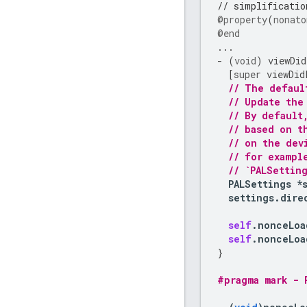
// simplificatio
@property
(
nonato
@end
...
-
(
void
)
viewDid
[
super
viewDid
// The defaul
// Update the
// By default
// based on t
// on the dev
// for exampl
// `PALSettin
PALSettings
*
settings
.
dire
self
.
nonceLoa
self
.
nonceLoa
}
#pragma mark - 