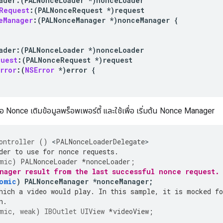
ader
:
(
PALNonceLoader
*
)
nonceLoader
Request
:(
PALNonceRequest
*
)
request
eManager
:(
PALNonceManager
*
)
nonceManager
{
ader
:
(
PALNonceLoader
*
)
nonceLoader
quest
:(
PALNonceRequest
*
)
request
rror
:(
NSError
*
)
error
{
ขอ Nonce เติมข้อมูลพร็อพเพอร์ตี้ และใช้เพื่อ เริ่มต้น Nonce Manager
ontroller
()
<
PALNonceLoaderDelegate
der to use for nonce requests.
mic
)
PALNonceLoader
*
nonceLoader
;
nager result from the last successful nonce request.
omic
)
PALNonceManager
*
nonceManager
;
hich a video would play. In this sample, it is mocked fo
n.
mic
,
weak
)
IBOutlet
UIView
*
videoView
;