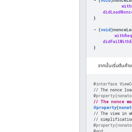
-
(
void
)
nonceLo
with
didLoadNonc
}
-
(
void
)
nonceLo
withRe
didFailWithE
}
จากนั้นเริ่มต้นคำ
@interface
ViewC
// The nonce loa
@property
(
nonato
// The nonce ma
@property
(
nonat
// The view in w
// simplificatio
@property
(
nonato
@end