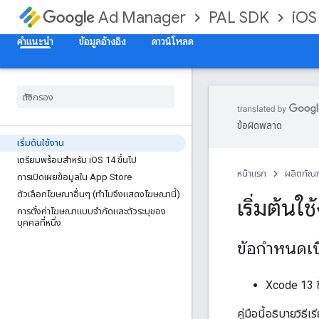
PAL SDK
iOS
Ad Manager
คำแนะนำ
ข้อมูลอ้างอิง
ดาวน์โหลด
ข้อผิดพลาด
เริ่มต้นใช้งาน
เตรียมพร้อมสําหรับ i
OS 14 ขึ้นไป
หน้าแรก
ผลิตภัณฑ
การเปิดเผยข้อมูลใน App Store
ตัวเลือกโฆษณาอื่นๆ (ทําไมจึงแสดงโฆษณานี้)
เริ่มต้นใช
การตั้งค่าโฆษณาแบบจํากัดและตัวระบุของ
บุคคลที่หนึ่ง
ข้อกำหนดเบ
Xcode 13 ข
คู่มือนี้อธิบายวิ