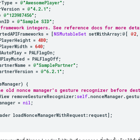
rType
=
@"AwesomePlayer"
;
rVersion
=
@"4.2.1"
;
=
@"123987456"
;
onID
=
@"Sample SID"
;
 framework integers. See reference docs for more deta
rtedAPIFrameworks
=
[
NSMutableSet
setWithArray
:
@[
@2
,
PlayerHeight
=
480
;
PlayerWidth
=
640
;
dAutoPlay
=
PALFlagOn
;
dPlayMuted
=
PALFlagOff
;
artnerName
=
@"SamplePartner"
;
artnerVersion
=
@"6.2.1"
;
eManager
)
{
he old nonce manager's gesture recognizer before dest
View
removeGestureRecognizer
:
self
.
nonceManager
.
gestu
anager
=
nil
;
ader
loadNonceManagerWithRequest
:
request
];