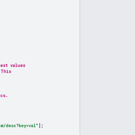
test values
 This
ics.
m/desc?key=val"
];