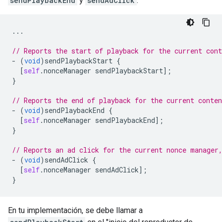
sendPlaybackEnd
y
sendAdClick
:
...
// Reports the start of playback for the current cont
-
(
void
)
sendPlaybackStart
{
[
self
.
nonceManager
sendPlaybackStart
];
}
// Reports the end of playback for the current conten
-
(
void
)
sendPlaybackEnd
{
[
self
.
nonceManager
sendPlaybackEnd
];
}
// Reports an ad click for the current nonce manager
-
(
void
)
sendAdClick
{
[
self
.
nonceManager
sendAdClick
];
}
En tu implementación, se debe llamar a