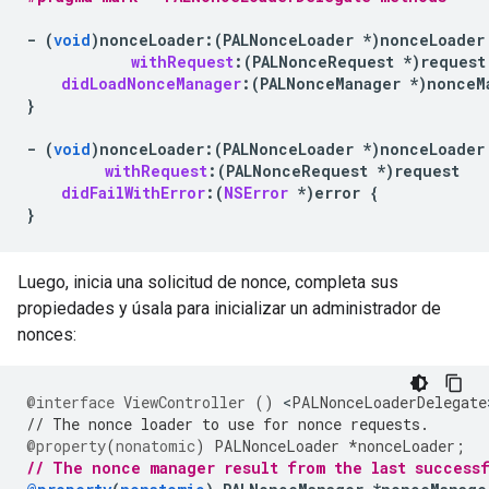
-
(
void
)
nonceLoader
:
(
PALNonceLoader
*
)
nonceLoader
withRequest
:(
PALNonceRequest
*
)
request
didLoadNonceManager
:(
PALNonceManager
*
)
nonceM
}
-
(
void
)
nonceLoader
:
(
PALNonceLoader
*
)
nonceLoader
withRequest
:(
PALNonceRequest
*
)
request
didFailWithError
:(
NSError
*
)
error
{
}
Luego, inicia una solicitud de nonce, completa sus
propiedades y úsala para inicializar un administrador de
nonces:
@interface
ViewController
()
<
PALNonceLoaderDelegate
// The nonce loader to use for nonce requests.
@property
(
nonatomic
)
PALNonceLoader
*
nonceLoader
;
// The nonce manager result from the last success