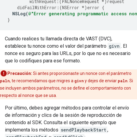
withRequest
:(
PALNonceRequest
*
)
request
didFailWithError
:(
NSError
*
)
error
{
NSLog
(
@"Error generating programmatic access no
}
Cuando realices tu llamada directa de VAST (DVC),
establece tu nonce como el valor del parámetro
givn
. El
nonce es seguro para las URLs, por lo que no es necesario
que lo codifiques para ese formato.
Precaución:
Si antes proporcionaste un nonce con el parámetro
paln
, te recomendamos que migres a
givn
y dejes de enviar
paln
. Si
se incluyen ambos parámetros, no se define el comportamiento con
respecto al nonce que se usa.
Por último, debes agregar métodos para controlar el envío
de información y clics de la sesión de reproducción de
contenido al SDK. Consulta el siguiente ejemplo que
implementa los métodos
sendPlaybackStart
,