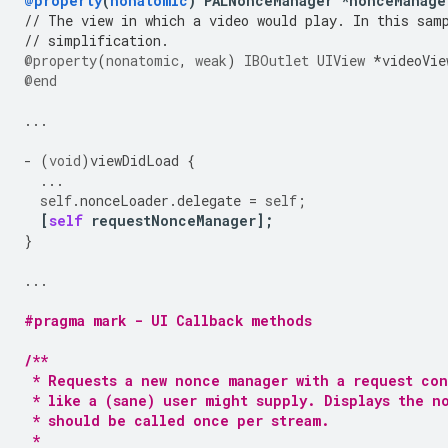
@property
(
nonatomic
)
PALNonceManager
*
nonceManage
// The view in which a video would play. In this sam
// simplification.
@property
(
nonatomic
,
weak
)
IBOutlet
UIView
*
videoVie
@end
...
-
(
void
)
viewDidLoad
{
...
self
.
nonceLoader
.
delegate
=
self
;
[
self
requestNonceManager
];
}
...
#pragma mark - UI Callback methods
/**
 * Requests a new nonce manager with a request con
 * like a (sane) user might supply. Displays the n
 * should be called once per stream.
 *