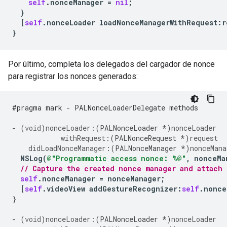
self
.
nonceManager
=
nil
;
}
[
self
.
nonceLoader
loadNonceManagerWithRequest
:
r
}
Por último, completa los delegados del cargador de nonce
para registrar los nonces generados:
#pragma mark - PALNonceLoaderDelegate methods
-
(
void
)
nonceLoader:
(
PALNonceLoader
*
)
nonceLoader
withRequest
:(
PALNonceRequest
*
)
request
didLoadNonceManager
:(
PALNonceManager
*
)
nonceMana
NSLog
(
@"Programmatic access nonce: %@"
,
nonceMa
// Capture the created nonce manager and attach 
self
.
nonceManager
=
nonceManager
;
[
self
.
videoView
addGestureRecognizer
:
self
.
nonce
}
-
(
void
)
nonceLoader:
(
PALNonceLoader
*
)
nonceLoader