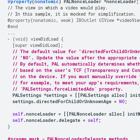
@property
(
nonatomic
)
PALNonceLoader
*
nonceLoader
;
// The view in which a video would play.
// In this sample, it is mocked for simplification.
@property
(
nonatomic
,
weak
)
IBOutlet
UIView
*
videoVie
@end
...
-
(
void
)
viewDidLoad
{
[
super
viewDidLoad
];
// The default value for 'directedForChildOrUnk
// 'NO'. Update the value after the appropriate
// By default, PAL automatically determines whet
// based on the user's TCF (Transparency and Con
// on the device. If you must manually override 
// for example, to meet your app's requirements,
// `PALSettings.forceLimitedAds` property.
PALSettings
*
settings
=
[[
PALSettings
alloc
]
ini
settings
.
directedForChildOrUnknownAge
=
NO
;
self
.
nonceLoader
=
[[
PALNonceLoader
alloc
]
init
self
.
nonceLoader
.
delegate
=
self
;
}
#pragma mark - PALNonceLoaderDelegate methods