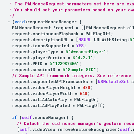
 * The PALNonceRequest parameters set here are ex
 * You should set your parameters based on your ow
 */
-
(
void
)
requestNonceManager
{
PALNonceRequest
*
request
=
[[
PALNonceRequest
al
request
.
continuousPlayback
=
PALFlagOff
;
request
.
descriptionURL
=
[
NSURL
URLWithString
:
@
request
.
iconsSupported
=
YES
;
request
.
playerType
=
@"AwesomePlayer"
;
request
.
playerVersion
=
@"4.2.1"
;
request
.
PPID
=
@"123987456"
;
request
.
sessionID
=
@"Sample SID"
;
// Sample API framework integers. See reference 
request
.
supportedAPIFrameworks
=
[
NSMutableSet
s
request
.
videoPlayerHeight
=
480
;
request
.
videoPlayerWidth
=
640
;
request
.
willAdAutoPlay
=
PALFlagOn
;
request
.
willAdPlayMuted
=
PALFlagOff
;
if
(
self
.
nonceManager
)
{
// Detach the old nonce manager's gesture rec
[
self
.
videoView
removeGestureRecognizer
:
self
.