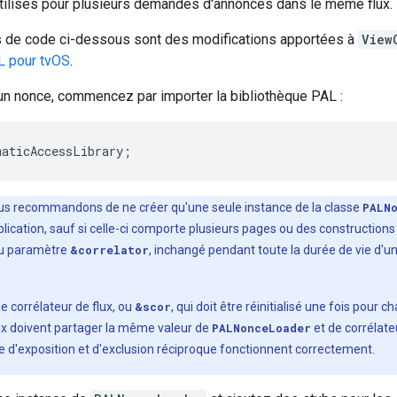
utilisés pour plusieurs demandes d'annonces dans le même flux.
ts de code ci-dessous sont des modifications apportées à
View
L pour tvOS
.
n nonce, commencez par importer la bibliothèque PAL :
maticAccessLibrary
;
us recommandons de ne créer qu'une seule instance de la classe
PALN
pplication, sauf si celle-ci comporte plusieurs pages ou des constructio
 ou paramètre
&correlator
, inchangé pendant toute la durée de vie d'un
e corrélateur de flux, ou
&scor
, qui doit être réinitialisé une fois pou
x doivent partager la même valeur de
PALNonceLoader
et de corrélate
ce d'exposition et d'exclusion réciproque fonctionnent correctement.