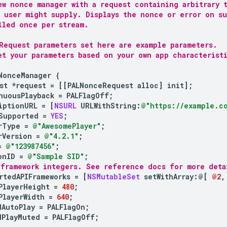
ew nonce manager with a request containing arbitrary 
) user might supply. Displays the nonce or error on s
lled once per stream.
Request parameters set here are example parameters.
et your parameters based on your own app characterist
NonceManager
{
st
*
request
=
[[
PALNonceRequest
alloc
]
init
];
nuousPlayback
=
PALFlagOff
;
iptionURL
=
[
NSURL
URLWithString
:
@"https://example.co
Supported
=
YES
;
rType
=
@"AwesomePlayer"
;
rVersion
=
@"4.2.1"
;
=
@"123987456"
;
onID
=
@"Sample SID"
;
 framework integers. See reference docs for more deta
rtedAPIFrameworks
=
[
NSMutableSet
setWithArray
:
@[
@2
,
PlayerHeight
=
480
;
PlayerWidth
=
640
;
dAutoPlay
=
PALFlagOn
;
dPlayMuted
=
PALFlagOff
;