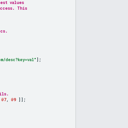
test values
uccess. This
ics.
m/desc?key=val"
];
ils.
@7
,
@9
]
];