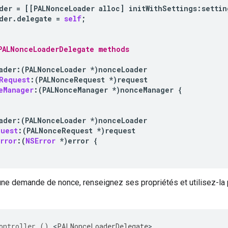
der
=
[[
PALNonceLoader
alloc
]
initWithSettings
:
settin
der
.
delegate
=
self
;
PALNonceLoaderDelegate methods
ader
:
(
PALNonceLoader
*
)
nonceLoader
Request
:(
PALNonceRequest
*
)
request
eManager
:(
PALNonceManager
*
)
nonceManager
{
ader
:
(
PALNonceLoader
*
)
nonceLoader
quest
:(
PALNonceRequest
*
)
request
rror
:(
NSError
*
)
error
{
une demande de nonce, renseignez ses propriétés et utilisez-la po
ontroller
()
<
PALNonceLoaderDelegate