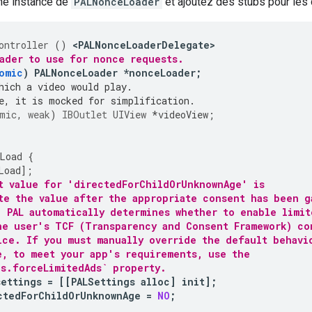
une instance de
PALNonceLoader
et ajoutez des stubs pour les
ontroller
()
<
PALNonceLoaderDelegate
ader to use for nonce requests.
omic
)
PALNonceLoader
*
nonceLoader
;
hich a video would play.
e, it is mocked for simplification.
mic
,
weak
)
IBOutlet
UIView
*
videoView
;
Load
{
Load
];
t value for 'directedForChildOrUnknownAge' is
te the value after the appropriate consent has been g
, PAL automatically determines whether to enable limit
he user's TCF (Transparency and Consent Framework) co
ice. If you must manually override the default behavi
e, to meet your app's requirements, use the
gs.forceLimitedAds` property.
settings
=
[[
PALSettings
alloc
]
init
];
ctedForChildOrUnknownAge
=
NO
;