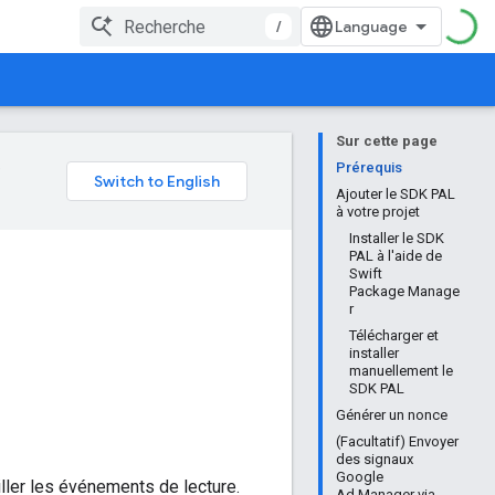
/
Sur cette page
e
Prérequis
Ajouter le SDK PAL
à votre projet
Installer le SDK
PAL à l'aide de
Swift
Package Manage
r
Télécharger et
installer
manuellement le
SDK PAL
Générer un nonce
(Facultatif) Envoyer
des signaux
Google
ller les événements de lecture.
Ad Manager via