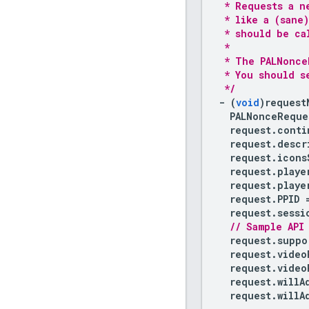
 * Requests a n
 * like a (sane
 * should be ca
 *
 * The PALNonce
 * You should s
 */
-
(
void
)
request
PALNonceReque
request
.
conti
request
.
descr
request
.
icons
request
.
playe
request
.
playe
request
.
PPID
request
.
sessi
// Sample API
request
.
suppo
request
.
video
request
.
video
request
.
willA
request
.
willA