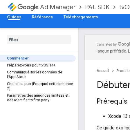
PAL SDK
tvO
Ad Manager
Guides
Référence
Téléchargements
langue préférée. L
Commencer
Préparez-vous pour tv
OS 14+
Accueil
Produit
Communiqué sur les données de
l'App Store
Débute
Choisir sa pub (Pourquoi cette annonce
?)
Paramètres des annonces limitées et
Prérequis
des identifiants first party
Xcode 13 o
Ce guide expliq