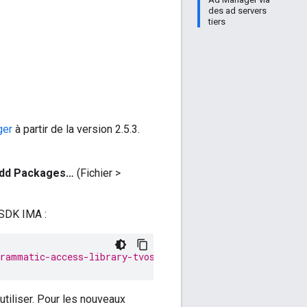
.
des ad servers
tiers
ger
à partir de la version 2.5.3.
 Add Packages…
(Fichier >
 SDK IMA :
grammatic-access-library-tvos
tiliser. Pour les nouveaux