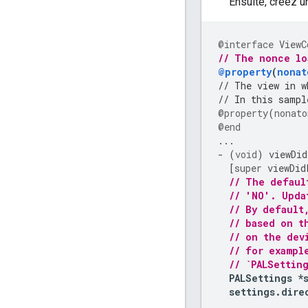
Ensuite, créez 
@interface
ViewC
// The nonce lo
@property
(
nonat
// The view in w
// In this sampl
@property
(
nonato
@end
...
-
(
void
)
viewDid
[
super
viewDid
// The defaul
// 'NO'. Upda
// By default
// based on t
// on the dev
// for exampl
// `PALSettin
PALSettings
*
settings
.
dire