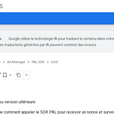
S
Google utilise la technologie IA pour traduire le contenu dans votr
es traductions générées par IA peuvent contenir des erreurs.
s
Ad Manager
PAL SDK
tvOS
r
bookmark_border
u version ultérieure
ue comment appeler le SDK PAL pour recevoir un nonce et survei