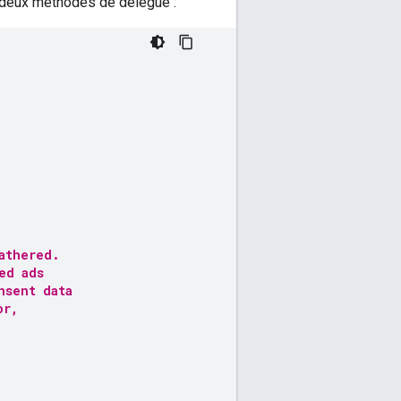
 deux méthodes de délégué :
athered.
ed ads
nsent data
or,