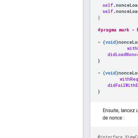
self
.
nonceLoa
self
.
nonceLoa
}
#pragma mark - 
-
(
void
)
nonceLo
with
didLoadNonc
}
-
(
void
)
nonceLo
withRe
didFailWithE
}
Ensuite, lancez 
de nonce :
@interface
ViewC