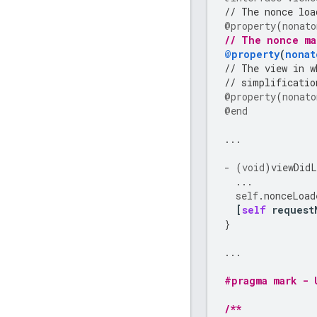
// The nonce loa
@property
(
nonato
// The nonce ma
@property
(
nonat
// The view in w
// simplificatio
@property
(
nonato
@end
...
-
(
void
)
viewDidL
...
self
.
nonceLoad
[
self
request
}
...
#pragma mark - 
/**