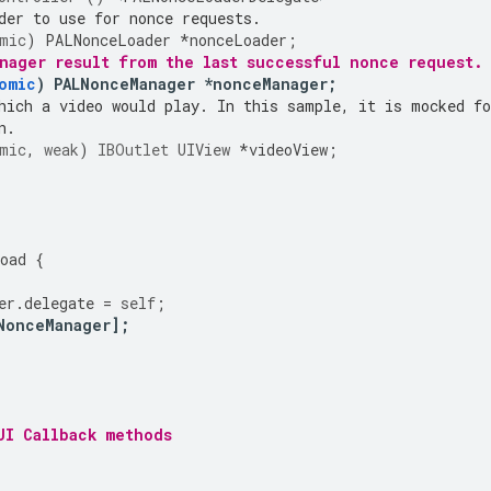
der to use for nonce requests.
mic
)
PALNonceLoader
*
nonceLoader
;
nager result from the last successful nonce request.
omic
)
PALNonceManager
*
nonceManager
;
hich a video would play. In this sample, it is mocked fo
n.
mic
,
weak
)
IBOutlet
UIView
*
videoView
;
oad
{
er
.
delegate
=
self
;
NonceManager
];
UI Callback methods