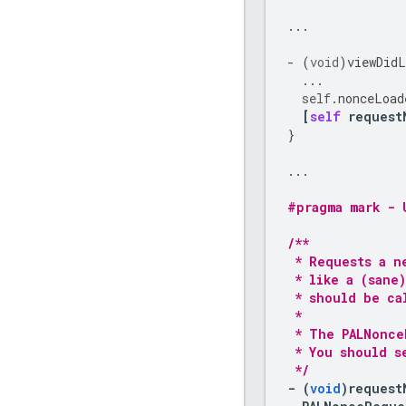
...
-
(
void
)
viewDidL
...
self
.
nonceLoad
[
self
request
}
...
#pragma mark - 
/**
 * Requests a n
 * like a (sane
 * should be ca
 *
 * The PALNonce
 * You should s
 */
-
(
void
)
request