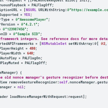
st
*
request
=
[[
PALNonceRequest
alloc
]
init
];
nuousPlayback
=
PALFlagOff
;
iptionURL
=
[
NSURL
URLWithString
:
@"https://example.co
Supported
=
YES
;
rType
=
@"AwesomePlayer"
;
rVersion
=
@"4.2.1"
;
=
@"123987456"
;
onID
=
@"Sample SID"
;
 framework integers. See reference docs for more deta
rtedAPIFrameworks
=
[
NSMutableSet
setWithArray
:
@[
@2
,
PlayerHeight
=
480
;
PlayerWidth
=
640
;
dAutoPlay
=
PALFlagOn
;
dPlayMuted
=
PALFlagOff
;
eManager
)
{
he old nonce manager's gesture recognizer before dest
View
removeGestureRecognizer
:
self
.
nonceManager
.
gestu
anager
=
nil
;
ader
loadNonceManagerWithRequest
:
request
];