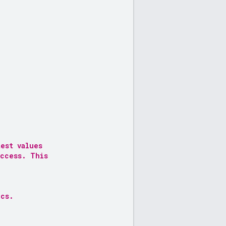
test values
uccess. This
ics.