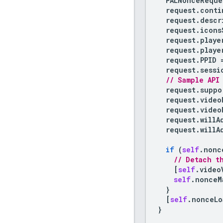
PALNonceReque
request
.
conti
request
.
descr
request
.
icons
request
.
playe
request
.
playe
request
.
PPID
request
.
sessi
// Sample API
request
.
suppo
request
.
video
request
.
video
request
.
willA
request
.
willA
if
(
self
.
nonc
// Detach t
[
self
.
video
self
.
nonceM
}
[
self
.
nonceLo
}