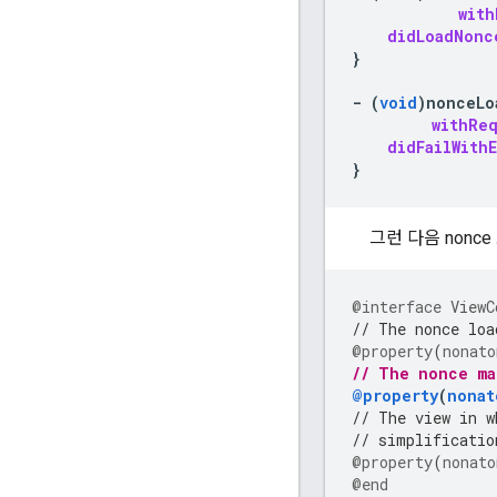
with
didLoadNonc
}
-
(
void
)
nonceLo
withRe
didFailWithE
}
그런 다음 nonc
@interface
ViewC
// The nonce loa
@property
(
nonato
// The nonce ma
@property
(
nonat
// The view in w
// simplificatio
@property
(
nonato
@end