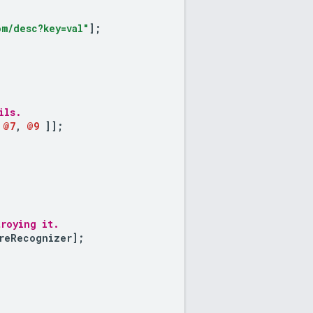
m/desc?key=val"
];
ils.
@7
,
@9
]
];
roying it.
reRecognizer
];