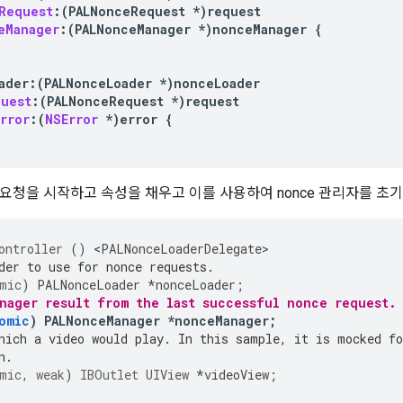
Request
:(
PALNonceRequest
*
)
request
eManager
:(
PALNonceManager
*
)
nonceManager
{
ader
:
(
PALNonceLoader
*
)
nonceLoader
quest
:(
PALNonceRequest
*
)
request
rror
:(
NSError
*
)
error
{
e 요청을 시작하고 속성을 채우고 이를 사용하여 nonce 관리자를 초
ontroller
()
<
PALNonceLoaderDelegate
der to use for nonce requests.
mic
)
PALNonceLoader
*
nonceLoader
;
nager result from the last successful nonce request.
omic
)
PALNonceManager
*
nonceManager
;
hich a video would play. In this sample, it is mocked fo
n.
mic
,
weak
)
IBOutlet
UIView
*
videoView
;