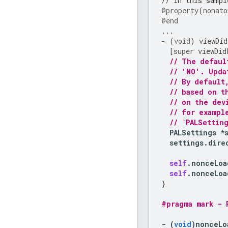
// In this sampl
@property
(
nonato
@end
...
-
(
void
)
viewDid
[
super
viewDid
// The defaul
// 'NO'. Upda
// By default
// based on t
// on the dev
// for exampl
// `PALSettin
PALSettings
*
settings
.
dire
self
.
nonceLoa
self
.
nonceLoa
}
#pragma mark - 
-
(
void
)
nonceLo