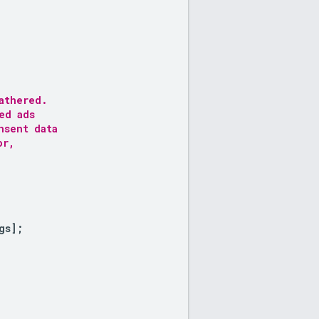
athered.
ed ads
nsent data
or,
gs
];