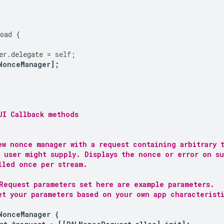
oad
{
er
.
delegate
=
self
;
NonceManager
];
UI Callback methods
ew nonce manager with a request containing arbitrary 
) user might supply. Displays the nonce or error on s
lled once per stream.
Request parameters set here are example parameters.
et your parameters based on your own app characterist
NonceManager
{