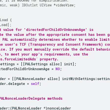
e, it is mocked for simplification.
mic
,
weak
)
IBOutlet
UIView
*
videoView
;
Load
{
Load
];
t value for 'directedForChildOrUnknownAge' is
te the value after the appropriate consent has been g
, PAL automatically determines whether to enable limit
he user's TCF (Transparency and Consent Framework) co
ice. If you must manually override the default behavi
e, to meet your app's requirements, use the
gs.forceLimitedAds` property.
settings
=
[[
PALSettings
alloc
]
init
];
ctedForChildOrUnknownAge
=
NO
;
der
=
[[
PALNonceLoader
alloc
]
initWithSettings
:
settin
der
.
delegate
=
self
;
PALNonceLoaderDelegate methods
ader
:
(
PALNonceLoader
*
)
nonceLoader