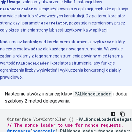
Uwaga:
zalecamy utworzenie tylko 1 instancji klasy
PALNonceLoader
na sesję użytkownika w aplikacji, chyba że aplikacja
ma wiele stron lub równoważnych konstrukcji. Dzięki temu korelator
strony, czyli parametr
&correlator
, pozostaje niezmieniony przez
cały okres istnienia strony lub sesji użytkownika w aplikacji.
Nadal masz kontrolę nad korelatorem strumienia, czyli
&scor
, który
należy zresetować raz dla każdego nowego strumienia. Wszystkie
żądania reklamy z tego samego strumienia powinny mieć tę samą
wartość
PALNonceLoader
i korelatora strumienia, aby funkcje
ograniczenia liczby wyświetleń i wykluczenia konkurencji działały
prawidłowo.
Następnie utwórz instancję klasy
PALNonceLoader
i dodaj
szablony 2 metod delegowania:
@interface
ViewController
()
<
PALNonceLoaderDelegat
// The nonce loader to use for nonce requests.
@property
(
nonatomic
)
PALNonceLoader
*
nonceLoader
;