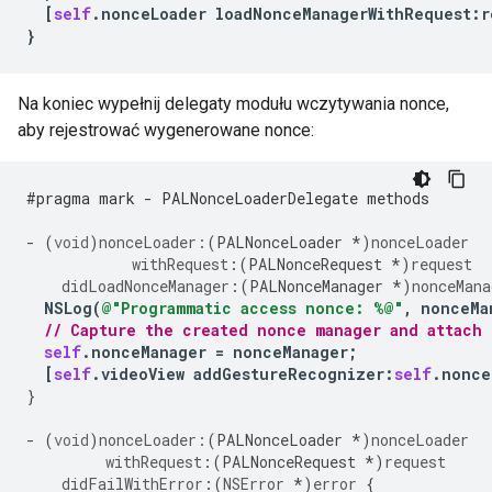
[
self
.
nonceLoader
loadNonceManagerWithRequest
:
r
}
Na koniec wypełnij delegaty modułu wczytywania nonce,
aby rejestrować wygenerowane nonce:
#pragma mark - PALNonceLoaderDelegate methods
-
(
void
)
nonceLoader:
(
PALNonceLoader
*
)
nonceLoader
withRequest
:(
PALNonceRequest
*
)
request
didLoadNonceManager
:(
PALNonceManager
*
)
nonceMana
NSLog
(
@"Programmatic access nonce: %@"
,
nonceMa
// Capture the created nonce manager and attach 
self
.
nonceManager
=
nonceManager
;
[
self
.
videoView
addGestureRecognizer
:
self
.
nonce
}
-
(
void
)
nonceLoader:
(
PALNonceLoader
*
)
nonceLoader
withRequest
:(
PALNonceRequest
*
)
request
didFailWithError
:(
NSError
*
)
error
{