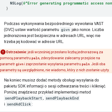
NSLog
(
@"Error generating programmatic access no
}
Podczas wykonywania bezpośredniego wywołania VAST
(DVC) ustaw wartość parametru
givn
jako nonce. Liczba
jednorazowa jest bezpieczna w adresach URL, więc nie
trzeba jej kodować w adresie URL.
Ostrzeżenie:
jeśli wcześniej przesłano liczbę jednorazową za
pomocą parametru
paln
, zdecydowanie zalecamy przejście na
parametr
givn
i zaprzestanie wysyłania parametru
paln
. Jeśli oba
parametry są uwzględnione, nie wiadomo, który z nich zostanie użyty.
Na koniec musisz dodać metody obsługi wysyłania do
pakietu SDK informacji o sesji odtwarzania treści i kliknięć.
Poniżej znajdziesz przykład implementacji metod
sendPlaybackStart
,
sendPlaybackEnd
i
sendAdClick
: