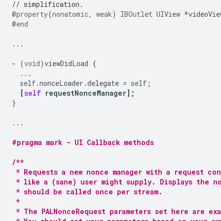
// simplification.
@property
(
nonatomic
,
weak
)
IBOutlet
UIView
*
videoVie
@end
...
-
(
void
)
viewDidLoad
{
...
self
.
nonceLoader
.
delegate
=
self
;
[
self
requestNonceManager
];
}
...
#pragma mark - UI Callback methods
/**
 * Requests a new nonce manager with a request con
 * like a (sane) user might supply. Displays the n
 * should be called once per stream.
 *
 * The PALNonceRequest parameters set here are ex