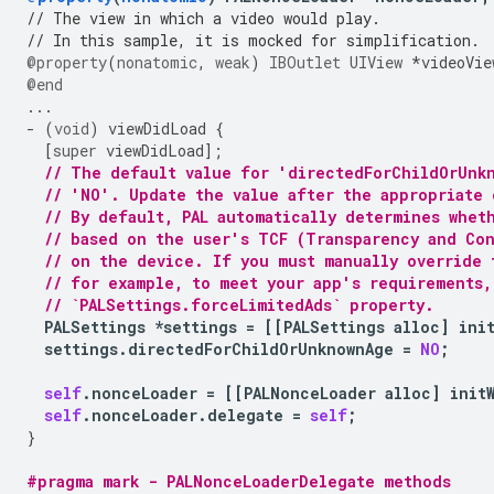
// The view in which a video would play.
// In this sample, it is mocked for simplification.
@property
(
nonatomic
,
weak
)
IBOutlet
UIView
*
videoVie
@end
...
-
(
void
)
viewDidLoad
{
[
super
viewDidLoad
];
// The default value for 'directedForChildOrUnk
// 'NO'. Update the value after the appropriate
// By default, PAL automatically determines whet
// based on the user's TCF (Transparency and Con
// on the device. If you must manually override 
// for example, to meet your app's requirements,
// `PALSettings.forceLimitedAds` property.
PALSettings
*
settings
=
[[
PALSettings
alloc
]
ini
settings
.
directedForChildOrUnknownAge
=
NO
;
self
.
nonceLoader
=
[[
PALNonceLoader
alloc
]
init
self
.
nonceLoader
.
delegate
=
self
;
}
#pragma mark - PALNonceLoaderDelegate methods