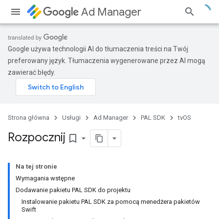
Ad Manager
Google używa technologii AI do tłumaczenia treści na Twój
preferowany język. Tłumaczenia wygenerowane przez AI mogą
zawierać błędy.
Strona główna
Usługi
Ad Manager
PAL SDK
tvOS
Rozpocznij
bookmark_border
Na tej stronie
Wymagania wstępne
Dodawanie pakietu PAL SDK do projektu
Instalowanie pakietu PAL SDK za pomocą menedżera pakietów
Swift