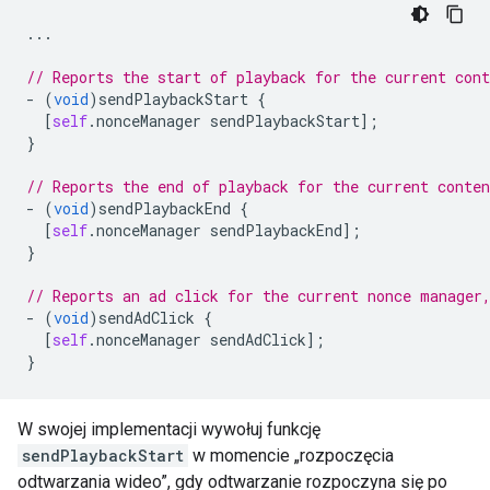
...
// Reports the start of playback for the current cont
-
(
void
)
sendPlaybackStart
{
[
self
.
nonceManager
sendPlaybackStart
];
}
// Reports the end of playback for the current conten
-
(
void
)
sendPlaybackEnd
{
[
self
.
nonceManager
sendPlaybackEnd
];
}
// Reports an ad click for the current nonce manager
-
(
void
)
sendAdClick
{
[
self
.
nonceManager
sendAdClick
];
}
W swojej implementacji wywołuj funkcję
sendPlaybackStart
w momencie „rozpoczęcia
odtwarzania wideo”, gdy odtwarzanie rozpoczyna się po