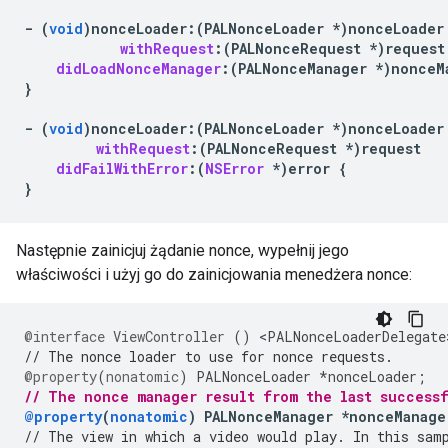
-
(
void
)
nonceLoader
:
(
PALNonceLoader
*
)
nonceLoader
withRequest
:(
PALNonceRequest
*
)
request
didLoadNonceManager
:(
PALNonceManager
*
)
nonceM
}
-
(
void
)
nonceLoader
:
(
PALNonceLoader
*
)
nonceLoader
withRequest
:(
PALNonceRequest
*
)
request
didFailWithError
:(
NSError
*
)
error
{
}
Następnie zainicjuj żądanie nonce, wypełnij jego
właściwości i użyj go do zainicjowania menedżera nonce:
@interface
ViewController
()
<
PALNonceLoaderDelegate
// The nonce loader to use for nonce requests.
@property
(
nonatomic
)
PALNonceLoader
*
nonceLoader
;
// The nonce manager result from the last success
@property
(
nonatomic
)
PALNonceManager
*
nonceManage
// The view in which a video would play. In this sam