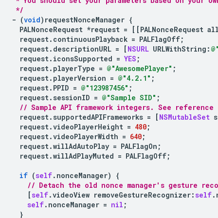
 * You should set your parameters based on your ow
 */
-
(
void
)
requestNonceManager
{
PALNonceRequest
*
request
=
[[
PALNonceRequest
al
request
.
continuousPlayback
=
PALFlagOff
;
request
.
descriptionURL
=
[
NSURL
URLWithString
:
@
request
.
iconsSupported
=
YES
;
request
.
playerType
=
@"AwesomePlayer"
;
request
.
playerVersion
=
@"4.2.1"
;
request
.
PPID
=
@"123987456"
;
request
.
sessionID
=
@"Sample SID"
;
// Sample API framework integers. See reference 
request
.
supportedAPIFrameworks
=
[
NSMutableSet
s
request
.
videoPlayerHeight
=
480
;
request
.
videoPlayerWidth
=
640
;
request
.
willAdAutoPlay
=
PALFlagOn
;
request
.
willAdPlayMuted
=
PALFlagOff
;
if
(
self
.
nonceManager
)
{
// Detach the old nonce manager's gesture rec
[
self
.
videoView
removeGestureRecognizer
:
self
.
self
.
nonceManager
=
nil
;
}