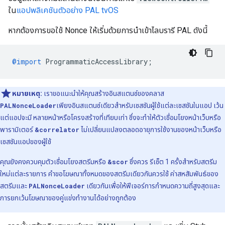
ใน
แอปพลิเคชันตัวอย่าง PAL tvOS
หากต้องการขอใช้ Nonce ให้เริ่มด้วยการนำเข้าไลบรารี PAL ดังนี้
@import
ProgrammaticAccessLibrary
;
หมายเหตุ:
เราขอแนะนำให้คุณสร้างอินสแตนซ์ของคลาส
PALNonceLoader
เพียงอินสแตนซ์เดียวสำหรับเซสชันผู้ใช้แต่ละเซสชันในแอป เว้น
แต่แอปจะมี หลายหน้าหรือโครงสร้างที่เทียบเท่า ซึ่งจะทำให้ตัวเชื่อมโยงหน้าเว็บหรือ
พารามิเตอร์
&correlator
ไม่เปลี่ยนแปลงตลอดอายุการใช้งานของหน้าเว็บหรือ
เซสชันแอปของผู้ใช้
คุณยังคงควบคุมตัวเชื่อมโยงสตรีมหรือ
&scor
ซึ่งควร รีเซ็ต 1 ครั้งสำหรับสตรีม
ใหม่แต่ละรายการ คำขอโฆษณาทั้งหมดของสตรีมเดียวกันควรใช้ ค่าสหสัมพันธ์ของ
สตรีมและ
PALNonceLoader
เดียวกันเพื่อให้ฟีเจอร์การกำหนดความถี่สูงสุดและ
การยกเว้นโฆษณาของคู่แข่งทำงานได้อย่างถูกต้อง