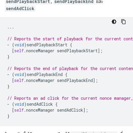
sendPlaybackStart
,
sendPlaybackEnd
และ
sendAdClick
...
// Reports the start of playback for the current cont
-
(
void
)
sendPlaybackStart
{
[
self
.
nonceManager
sendPlaybackStart
];
}
// Reports the end of playback for the current conten
-
(
void
)
sendPlaybackEnd
{
[
self
.
nonceManager
sendPlaybackEnd
];
}
// Reports an ad click for the current nonce manager
-
(
void
)
sendAdClick
{
[
self
.
nonceManager
sendAdClick
];
}