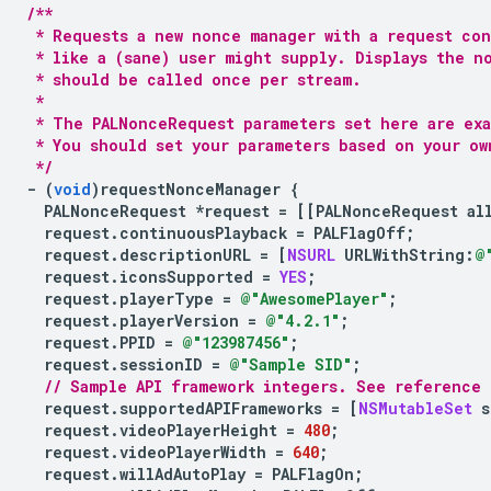
/**
 * Requests a new nonce manager with a request con
 * like a (sane) user might supply. Displays the n
 * should be called once per stream.
 *
 * The PALNonceRequest parameters set here are ex
 * You should set your parameters based on your ow
 */
-
(
void
)
requestNonceManager
{
PALNonceRequest
*
request
=
[[
PALNonceRequest
al
request
.
continuousPlayback
=
PALFlagOff
;
request
.
descriptionURL
=
[
NSURL
URLWithString
:
@
request
.
iconsSupported
=
YES
;
request
.
playerType
=
@"AwesomePlayer"
;
request
.
playerVersion
=
@"4.2.1"
;
request
.
PPID
=
@"123987456"
;
request
.
sessionID
=
@"Sample SID"
;
// Sample API framework integers. See reference 
request
.
supportedAPIFrameworks
=
[
NSMutableSet
s
request
.
videoPlayerHeight
=
480
;
request
.
videoPlayerWidth
=
640
;
request
.
willAdAutoPlay
=
PALFlagOn
;