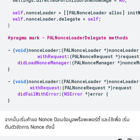
settings
.
directedForChildOrUnknownAge
=
NO
;
self
.
nonceLoader
=
[[
PALNonceLoader
alloc
]
init
self
.
nonceLoader
.
delegate
=
self
;
}
#pragma mark - PALNonceLoaderDelegate methods
-
(
void
)
nonceLoader
:
(
PALNonceLoader
*
)
nonceLoader
withRequest
:(
PALNonceRequest
*
)
request
didLoadNonceManager
:(
PALNonceManager
*
)
nonceM
}
-
(
void
)
nonceLoader
:
(
PALNonceLoader
*
)
nonceLoader
withRequest
:(
PALNonceRequest
*
)
request
didFailWithError
:(
NSError
*
)
error
{
}
จากนั้นเริ่มคำขอ Nonce ป้อนข้อมูลพร็อพเพอร์ตี้ และใช้เพื่อ เริ่ม
ต้นตัวจัดการ Nonce ดังนี้