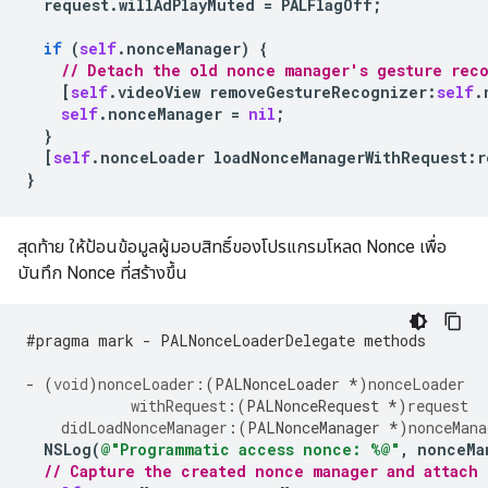
request
.
willAdPlayMuted
=
PALFlagOff
;
if
(
self
.
nonceManager
)
{
// Detach the old nonce manager's gesture rec
[
self
.
videoView
removeGestureRecognizer
:
self
.
self
.
nonceManager
=
nil
;
}
[
self
.
nonceLoader
loadNonceManagerWithRequest
:
r
}
สุดท้าย ให้ป้อนข้อมูลผู้มอบสิทธิ์ของโปรแกรมโหลด Nonce เพื่อ
บันทึก Nonce ที่สร้างขึ้น
#pragma mark - PALNonceLoaderDelegate methods
-
(
void
)
nonceLoader:
(
PALNonceLoader
*
)
nonceLoader
withRequest
:(
PALNonceRequest
*
)
request
didLoadNonceManager
:(
PALNonceManager
*
)
nonceMana
NSLog
(
@"Programmatic access nonce: %@"
,
nonceMa
// Capture the created nonce manager and attach 