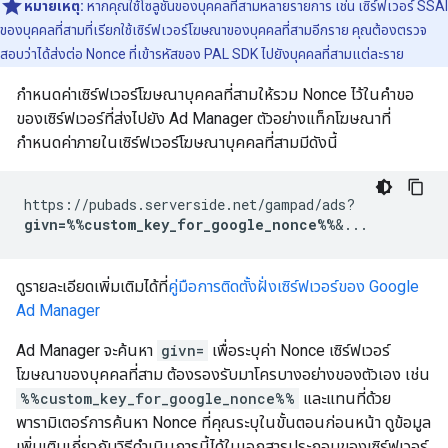
หมายเหตุ:
หากคุณใช้โซลูชันของบุคคลที่สามหลายรายการ เช่น เซิร์ฟเวอร์ SSAI
ของบุคคลที่สามที่เรียกใช้เซิร์ฟเวอร์โฆษณาของบุคคลที่สามอีกราย คุณต้องตรวจ
สอบว่าได้ส่งต่อ Nonce ที่เข้ารหัสของ PAL SDK ไปยังบุคคลที่สามแต่ละราย
กำหนดค่าเซิร์ฟเวอร์โฆษณาบุคคลที่สามให้รวม Nonce ไว้ในคำขอ
ของเซิร์ฟเวอร์ที่ส่งไปยัง Ad Manager ตัวอย่างแท็กโฆษณาที่
กำหนดค่าภายในเซิร์ฟเวอร์โฆษณาบุคคลที่สามมีดังนี้
https://pubads.serverside.net/gampad/ads?
givn=%%custom_key_for_google_nonce%%
&...
ดูรายละเอียดเพิ่มเติมได้ที่
คู่มือการติดตั้งฝั่งเซิร์ฟเวอร์ของ Google
Ad Manager
Ad Manager จะค้นหา
givn=
เพื่อระบุค่า Nonce เซิร์ฟเวอร์
โฆษณาของบุคคลที่สาม ต้องรองรับมาโครบางอย่างของตัวเอง เช่น
%%custom_key_for_google_nonce%%
และแทนที่ด้วย
พารามิเตอร์การค้นหา Nonce ที่คุณระบุในขั้นตอนก่อนหน้า ดูข้อมูล
เพิ่มเติมเกี่ยวกับวิธีดำเนินการนี้ได้ในเอกสารประกอบของเซิร์ฟเวอร์