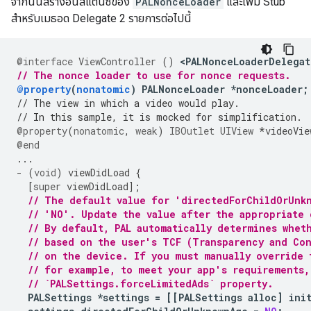
จากนั้นสร้างอินสแตนซ์ของ
PALNonceLoader
และเพิ่ม Stub
สำหรับเมธอด Delegate 2 รายการต่อไปนี้
@interface
ViewController
()
<
PALNonceLoaderDelegat
// The nonce loader to use for nonce requests.
@property
(
nonatomic
)
PALNonceLoader
*
nonceLoader
;
// The view in which a video would play.
// In this sample, it is mocked for simplification.
@property
(
nonatomic
,
weak
)
IBOutlet
UIView
*
videoVie
@end
...
-
(
void
)
viewDidLoad
{
[
super
viewDidLoad
];
// The default value for 'directedForChildOrUnk
// 'NO'. Update the value after the appropriate
// By default, PAL automatically determines whet
// based on the user's TCF (Transparency and Con
// on the device. If you must manually override 
// for example, to meet your app's requirements,
// `PALSettings.forceLimitedAds` property.
PALSettings
*
settings
=
[[
PALSettings
alloc
]
ini