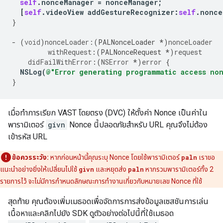
self
.
nonceManager
=
nonceManager
;
[
self
.
videoView
addGestureRecognizer
:
self
.
nonce
}
-
(
void
)
nonceLoader:
(
PALNonceLoader
*
)
nonceLoader
withRequest
:(
PALNonceRequest
*
)
request
didFailWithError
:(
NSError
*
)
error
{
NSLog
(
@"Error generating programmatic access no
}
เมื่อทำการเรียก VAST โดยตรง (DVC) ให้ตั้งค่า Nonce เป็นค่าใน
พารามิเตอร์
givn
Nonce นี้ปลอดภัยสำหรับ URL คุณจึงไม่ต้อง
เข้ารหัส URL
ข้อควรระวัง:
หากก่อนหน้านี้คุณระบุ Nonce โดยใช้พารามิเตอร์
paln
เราขอ
แนะนําอย่างยิ่งให้เปลี่ยนไปใช้
givn
และหยุดส่ง
paln
หากรวมพารามิเตอร์ทั้ง 2
รายการไว้ จะไม่มีการกำหนดลักษณะการทำงานเกี่ยวกับหมายเลข Nonce ที่ใช้
สุดท้าย คุณต้องเพิ่มเมธอดเพื่อจัดการการส่งข้อมูลเซสชันการเล่น
เนื้อหาและคลิกไปยัง SDK ดูตัวอย่างต่อไปนี้ที่ใช้เมธอด