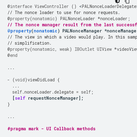
@interface
ViewController
()
<
PALNonceLoaderDelegate
// The nonce loader to use for nonce requests.
@property
(
nonatomic
)
PALNonceLoader
*
nonceLoader
;
// The nonce manager result from the last success
@property
(
nonatomic
)
PALNonceManager
*
nonceManage
// The view in which a video would play. In this sam
// simplification.
@property
(
nonatomic
,
weak
)
IBOutlet
UIView
*
videoVie
@end
...
-
(
void
)
viewDidLoad
{
...
self
.
nonceLoader
.
delegate
=
self
;
[
self
requestNonceManager
];
}
...
#pragma mark - UI Callback methods