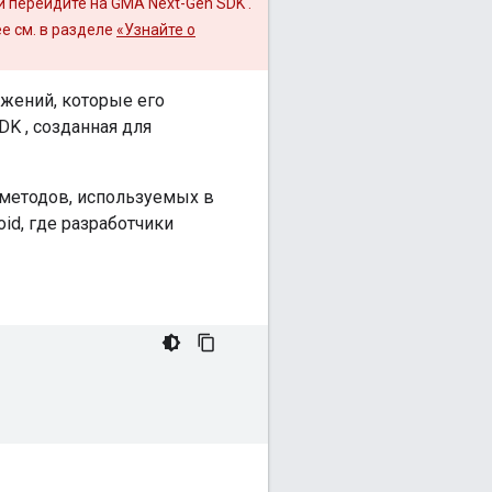
и перейдите на
GMA Next-Gen SDK
.
е см. в разделе
«Узнайте о
ожений, которые его
SDK
, созданная для
 методов, используемых в
id, где разработчики