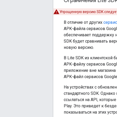
Ограничения Lite SD
Упрощенную версию SDK следует 
В отличие от других
сервис
APK-файла сервисов Google
обеспечивает поддержку н
SDK будет сравнивать вер
новую версию.
В Lite SDK из клиентской 
APK-файлу сервисов Google
приложение вне магазина G
APK-файл сервисов Google 
На устройствах с обновле
стандартного SDK. Однако 
ссылаться на API, которы
Play. Это приведет к безд
показываться на этих устр