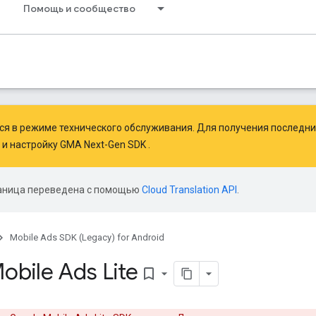
Помощь и сообщество
тся в режиме технического обслуживания. Для получения последн
и
настройку GMA Next-Gen SDK
.
аница переведена с помощью
Cloud Translation API
.
Mobile Ads SDK (Legacy) for Android
bile Ads Lite
bookmark_border