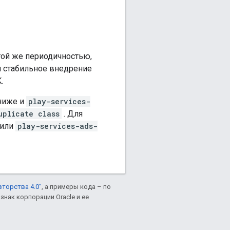
той же периодичностью,
и стабильное внедрение
.
 ниже и
play-services-
uplicate class
. Для
или
play-services-ads-
вторства 4.0"
, а примеры кода – по
знак корпорации Oracle и ее