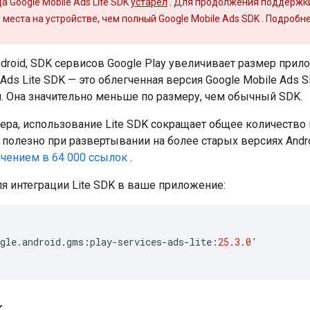
а Google Mobile Ads Lite SDK
устарел
. Для продолжения поддержк
места на устройстве, чем полный
Google Mobile Ads SDK
. Подробне
droid, SDK сервисов Google Play увеличивает размер прил
 Ads Lite SDK — это облегченная версия
Google Mobile Ads 
. Она значительно меньше по размеру, чем обычный SDK.
а, использование Lite SDK сокращает общее количество
полезно при развертывании на более старых версиях Andro
ичением в 64 000 ссылок
.
для интеграции Lite SDK в ваше приложение:
gle
.
android
.
gms
:
play
-
services
-
ads
-
lite
:
25.3.0
'