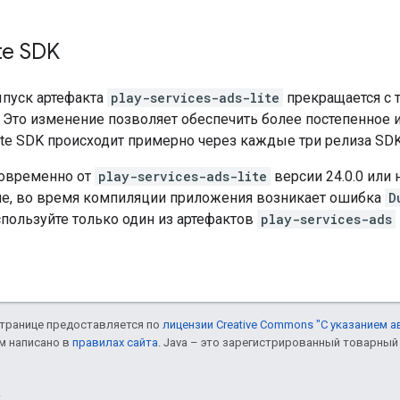
te SDK
выпуск артефакта
play-services-ads-lite
прекращается с 
. Это изменение позволяет обеспечить более постепенное 
ite SDK происходит примерно через каждые три релиза SDK
новременно от
play-services-ads-lite
версии 24.0.0 или
ше, во время компиляции приложения возникает ошибка
D
спользуйте только один из артефактов
play-services-ads
 странице предоставляется по
лицензии Creative Commons "С указанием а
ом написано в
правилах сайта
. Java – это зарегистрированный товарный 
.