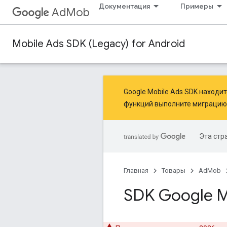
Документация
Примеры
AdMob
Mobile Ads SDK (Legacy) for Android
Google Mobile Ads SDK находи
функций
выполните миграцию
Эта стр
Главная
Товары
AdMob
SDK Google Mo