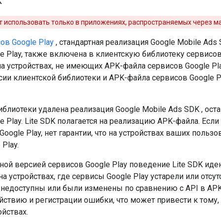
K
использовать только в приложениях, распространяемых через маг
ов Google Play
, стандартная реализация
Google Mobile Ads
 Play, также включена в клиентскую библиотеку сервисов 
а устройствах, не имеющих APK-файла сервисов Google Pl
сии клиентской библиотеки и APK-файла сервисов Google P
библиотеки удалена реализация
Google Mobile Ads SDK
, ост
 Play. Lite SDK полагается на реализацию APK-файла. Есл
oogle Play, нет гарантии, что на устройствах ваших польз
Play.
нной версией сервисов Google Play поведение Lite SDK ид
на устройствах, где сервисы Google Play устарели или отсу
е недоступны или были изменены по сравнению с API в AP
ействию и регистрации ошибки, что может привести к тому,
ойствах.