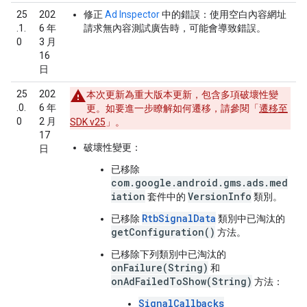
25
202
修正
Ad Inspector
中的錯誤：使用空白內容網址
.1.
6 年
請求無內容測試廣告時，可能會導致錯誤。
0
3 月
16
日
25
202
本次更新為重大版本更新，包含多項破壞性變
.0.
6 年
更。如要進一步瞭解如何遷移，請參閱「
遷移至
0
2 月
SDK v25
」。
17
破壞性變更：
日
已移除
com.google.android.gms.ads.med
iation
VersionInfo
套件中的
類別。
RtbSignalData
已移除
類別中已淘汰的
getConfiguration()
方法。
已移除下列類別中已淘汰的
onFailure(String)
和
onAdFailedToShow(String)
方法：
SignalCallbacks