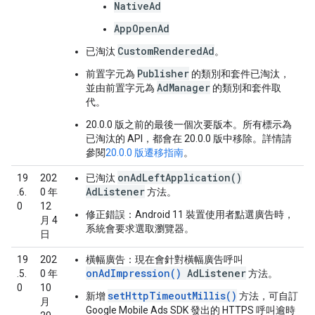
NativeAd
AppOpenAd
CustomRenderedAd
已淘汰
。
Publisher
前置字元為
的類別和套件已淘汰，
AdManager
並由前置字元為
的類別和套件取
代。
20.0.0 版之前的最後一個次要版本。所有標示為
已淘汰的 API，都會在 20.0.0 版中移除。詳情請
參閱
20.0.0 版遷移指南
。
onAdLeftApplication()
19
202
已淘汰
AdListener
.6.
0 年
方法。
0
12
修正錯誤：Android 11 裝置使用者點選廣告時，
月 4
系統會要求選取瀏覽器。
日
19
202
橫幅廣告：
現在會針對橫幅廣告呼叫
onAdImpression()
AdListener
.5.
0 年
方法。
0
10
setHttpTimeoutMillis()
新增
方法，可自訂
月
Google Mobile Ads SDK 發出的 HTTPS 呼叫逾時