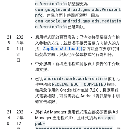
n.VersionInfo
類型變更為
com.google.android.gms.ads.VersionI
nfo
。建議介面卡傳回新類型，因為
com.google.android.gms.ads.mediatio
n.VersionInfo
已遭淘汰。
21
202
應用程式開啟頁面廣告：
已淘汰接受螢幕方向輸
.5.
3 年
入參數的方法，並新增不接受螢幕方向輸入的方
AppOpenAd.load()
0
1 月
法。
新方法會在要求時判
31
斷螢幕方向，與其他全螢幕格式的行為相符。
日
中介服務：
新增應用程式開啟頁面廣告的中介服
務支援。
androidx.work:work-runtime
已從
依附元
RECEIVE_BOOT_COMPLETED
件中移除
權限。
如果您使用的 Gradle 版本低於 7.2.0，且應用程
式需要權限，可能需要在 Android 資訊清單中明
確宣告權限。
21
202
所有 Ad Manager 應用程式現在都必須提供 Ad
ca-app-
.4.
2 年
Manager 應用程式 ID，且格式須為
pub-
0
12