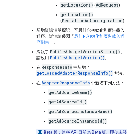
getLocation()
AdRequest
(
)
getLocation()
MediationAdConfiguration
(
)
新增資訊清單標記，可最佳化初始化和廣告載入
程序。詳情請參閱「
最佳化初始化和廣告載入程
序指南
」。
MobileAds.getVersionString()
淘汰了
。
MobileAds.getVersion()
請改用
。
ResponseInfo
在
中新增了
getLoadedAdapterResponseInfo()
方法。
AdapterResponseInfo
在
中新增下列方法：
getAdSourceName()
getAdSourceId()
getAdSourceInstanceName()
getAdSourceInstanceId()
Beta 版：
這些 API 目前為 Beta 版。即使未發