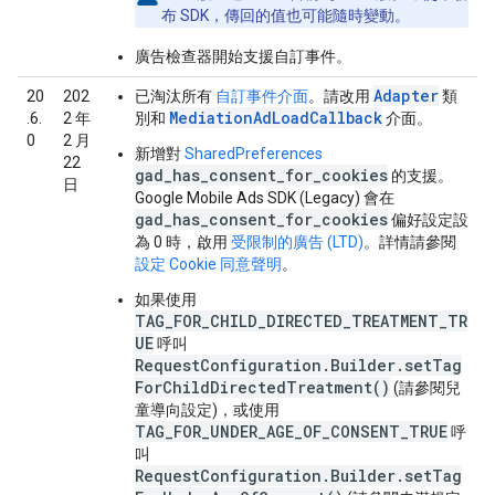
布 SDK，傳回的值也可能隨時變動。
廣告檢查器開始支援自訂事件。
Adapter
20
202
已淘汰所有
自訂事件介面
。請改用
類
MediationAdLoadCallback
.6.
2 年
別和
介面。
0
2 月
新增對
SharedPreferences
22
gad_has_consent_for_cookies
的支援。
日
Google Mobile Ads SDK (Legacy)
會在
gad_has_consent_for_cookies
偏好設定設
為 0 時，啟用
受限制的廣告 (LTD)
。詳情請參閱
設定 Cookie 同意聲明
。
如果使用
TAG_FOR_CHILD_DIRECTED_TREATMENT_TR
UE
呼叫
RequestConfiguration.Builder.setTag
ForChildDirectedTreatment()
(請參閱
兒
童導向設定)，或使用
TAG_FOR_UNDER_AGE_OF_CONSENT_TRUE
呼
叫
RequestConfiguration.Builder.setTag