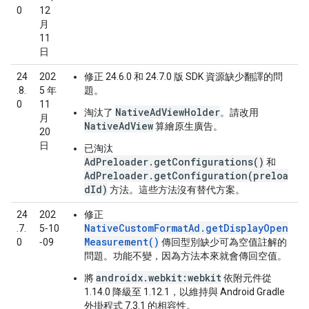
0
12
月
11
日
24
202
修正 24.6.0 和 24.7.0 版 SDK 資源缺少翻譯的問
.8.
5 年
題。
0
11
NativeAdViewHolder
淘汰了
。請改用
月
NativeAdView
算繪原生廣告。
20
日
已淘汰
AdPreloader.getConfigurations()
和
AdPreloader.getConfiguration(preloa
dId)
方法。這些方法沒有替代方案。
24
202
修正
NativeCustomFormatAd.getDisplayOpen
.7.
5‑10
Measurement()
0
‑09
傳回型別缺少可為空值註解的
問題。功能不變，因為方法本來就會傳回空值。
androidx.webkit:webkit
將
依附元件從
1.14.0 降級至 1.12.1，以維持與 Android Gradle
外掛程式 7.3.1 的相容性。