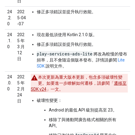
日
24
202
修正多項錯誤並提升執行效能。
.2.
5‑04
0
‑07
24
202
現在最低須使用 Kotlin 2.1.0 版。
.1.
5 年
修正多項錯誤並提升執行效能。
0
3 月
12
play-services-ads-lite
將改為較慢的發布
日
頻率，且不會隨這個版本發布。詳情請參閱
Lite
SDK
說明文件。
24
202
本次更新為重大版本更新，包含多項破壞性變
.0.
5 年
更。如要進一步瞭解如何遷移，請參閱「
遷移至
0
2 月
SDK v24
」一文。
24
破壞性變更：
日
Android 的最低 API 級別提高至 23。
移除了與捲動間廣告格式相關的所有
API。