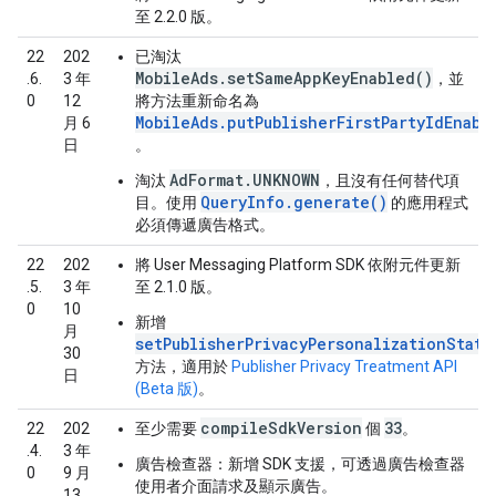
至 2.2.0 版。
22
202
已淘汰
MobileAds.setSameAppKeyEnabled()
.6.
3 年
，並
0
12
將方法重新命名為
MobileAds.putPublisherFirstPartyIdEnabl
月 6
日
。
AdFormat.UNKNOWN
淘汰
，且沒有任何替代項
QueryInfo.generate()
目。使用
的應用程式
必須傳遞廣告格式。
22
202
將 User Messaging Platform SDK 依附元件更新
.5.
3 年
至 2.1.0 版。
0
10
新增
月
setPublisherPrivacyPersonalizationState
30
方法，適用於
Publisher Privacy Treatment API
日
(Beta 版)
。
compileSdkVersion
33
22
202
至少需要
個
。
.4.
3 年
廣告檢查器：
新增 SDK 支援，可透過廣告檢查器
0
9 月
使用者介面請求及顯示廣告。
13