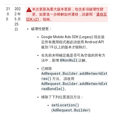
21
202
本次更新為重大版本更新，包含多項破壞性變
.0.
2 年
更。如要進一步瞭解如何遷移，請參閱「
遷移至
0
5 月
SDK v21
」指南。
25
破壞性變更：
日
Google Mobile Ads SDK (Legacy)
現在規
定所有應用程式都必須使用 Android API
級別 19 以上的版本才能執行。
在先前未明確定義是否可為空值的所有方
@NonNull
法中，新增
註解。
已移除
AdRequest.Builder.addNetworkExt
ras()
方法。 請改用
AdRequest.Builder.addNetworkExt
rasBundle()
。
移除了下列位置資訊方法：
setLocation()
AdRequest.Builder
(
)