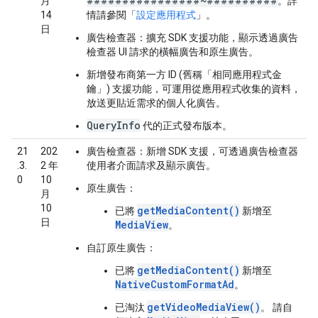
################~##########
月
。詳
14
情請參閱「
設定應用程式
」。
日
廣告檢查器：
擴充 SDK 支援功能，顯示透過廣告
檢查器 UI 請求的橫幅廣告和原生廣告。
新增發布商第一方 ID (舊稱「相同應用程式金
鑰」) 支援功能，可運用從應用程式收集的資料，
放送更貼近需求的個人化廣告。
QueryInfo
代的正式發布版本。
21
202
廣告檢查器：
新增 SDK 支援，可透過廣告檢查器
.3.
2 年
使用者介面請求及顯示廣告。
0
10
原生廣告：
月
10
getMediaContent()
已將
新增至
日
MediaView
。
自訂原生廣告：
getMediaContent()
已將
新增至
NativeCustomFormatAd
。
getVideoMediaView()
已淘汰
。 請自