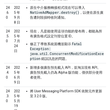
24
202
原生中介服務轉接程式現在可以導入
NativeAdMapper.destroy()
.6.
5 年
，以便在原生廣
0
9 月
告遭到毀損時收到通知。
8 日
24
202
現在，凡是能使用這項功能的發布商，都能為所
.5.
5 年
有廣告格式設定刊登位置 ID。
0
7 月
Fatal
修正了導致系統當機並顯示
24
Exception:
日
java.util.ConcurrentModificationExce
ption
錯誤訊息的問題。
24
202
新增多個廣告預先載入 API，並淘汰現有 API。
.4.
5 年
廣告預先載入仍為 Alpha 版功能，僅供部分使用
0
6 月
者使用。
9 日
24
202
將 User Messaging Platform SDK 依附元件更新
.3.
5 年
至 3.2.0 版。
0
5 月
19