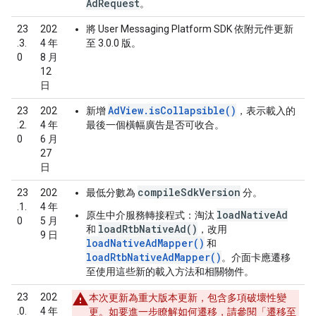
AdRequest
。
23
202
將 User Messaging Platform SDK 依附元件更新
.3.
4 年
至 3.0.0 版。
0
8 月
12
日
AdView.isCollapsible()
23
202
新增
，表示載入的
.2.
4 年
最後一個橫幅廣告是否可收合。
0
6 月
27
日
compileSdkVersion
23
202
最低分數為
分。
.1.
4 年
loadNativeAd
原生中介服務轉接程式
：淘汰
0
5 月
loadRtbNativeAd()
和
，改用
9 日
loadNativeAdMapper()
和
loadRtbNativeAdMapper()
。介面卡應遷移
至使用這些新的載入方法和相關物件。
23
202
本次更新為重大版本更新，包含多項破壞性變
.0.
4 年
更。如要進一步瞭解如何遷移，請參閱「
遷移至