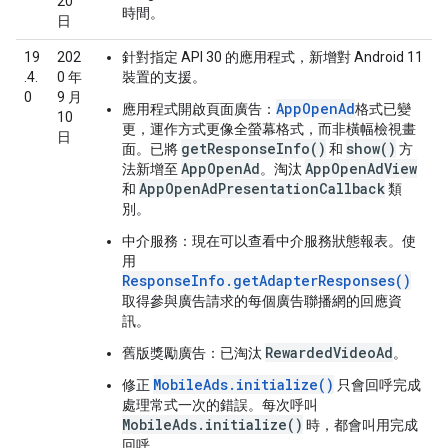
20
時間。
日
19
202
針對指定 API 30 的應用程式，新增對 Android 11
.4.
0 年
裝置的支援。
0
9 月
AppOpenAd
應用程式開啟頁面廣告：
格式已變
10
更，運作方式更像全螢幕格式，而非橫幅檢視畫
日
getResponseInfo()
show()
面。已將
和
方
AppOpenAd
AppOpenAdView
法新增至
。淘汰
AppOpenAdPresentationCallback
和
類
別。
中介服務：
現在可以查看中介服務狀態報表。使
用
ResponseInfo.getAdapterResponses()
取得參與廣告請求的每個廣告聯播網的回應資
訊。
RewardedVideoAd
舊版獎勵廣告：
已淘汰
。
MobileAds.initialize()
修正
只會回呼完成
處理常式一次的錯誤。每次呼叫
MobileAds.initialize()
時，都會叫用完成
回呼。