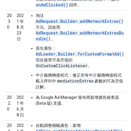
onAdClicked()
回呼。
20
202
淘汰
AdRequest.Builder.addNetworkExtras()
.3.
1 年
0
8 月
方法。請改用
AdRequest.Builder.addNetworkExtrasBu
23
ndle()
日
。
原生廣告
：
AdLoader.Builder.forCustomFormatAd()
現在接受可為空值的
OnCustomClickListener
。
中介服務轉接程式
：修正所有中介服務轉接程式
mediationExtras
載入呼叫中
參數的可為空值
註解。
20
202
為 Google Ad Manager 發布商新增廣告檢查器
.2.
1 年
(Beta 版) 支援。
0
6 月
8 日
20
202
自動調整橫幅廣告
：新增