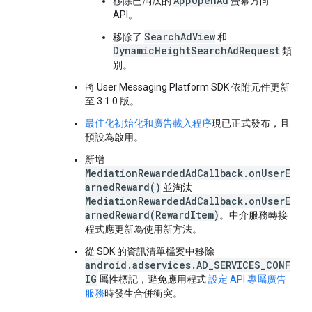
AppOpenAd
移除已淘汰的
螢幕方向
API。
SearchAdView
移除了
和
DynamicHeightSearchAdRequest
類
別。
將 User Messaging Platform SDK 依附元件更新
至 3.1.0 版。
最佳化初始化和廣告載入程序
現已正式發布，且
預設為啟用。
新增
MediationRewardedAdCallback.onUserE
arnedReward()
並淘汰
MediationRewardedAdCallback.onUserE
arnedReward(RewardItem)
。中介服務轉接
程式應更新為使用新方法。
從 SDK 的資訊清單檔案中移除
android.adservices.AD_SERVICES_CONF
IG
屬性標記，避免應用程式
設定 API 專屬廣告
服務
時發生合併衝突。