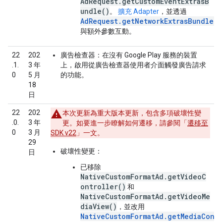
AdRequest.getCustomEventExtrasB
undle()
。
擴充 Adapter
，並透過
AdRequest.getNetworkExtrasBundle()
與額外參數互動。
22
202
廣告檢查器：
在沒有 Google Play 服務的裝置
.1.
3 年
上，啟用從廣告檢查器使用者介面觸發廣告請求
0
5 月
的功能。
18
日
22
202
本次更新為重大版本更新，包含多項破壞性變
.0.
3 年
更。如要進一步瞭解如何遷移，請參閱「
遷移至
0
3 月
SDK v22
」一文。
29
破壞性變更：
日
已移除
NativeCustomFormatAd.getVideoC
ontroller()
和
NativeCustomFormatAd.getVideoMe
diaView()
，並改用
NativeCustomFormatAd.getMediaCont