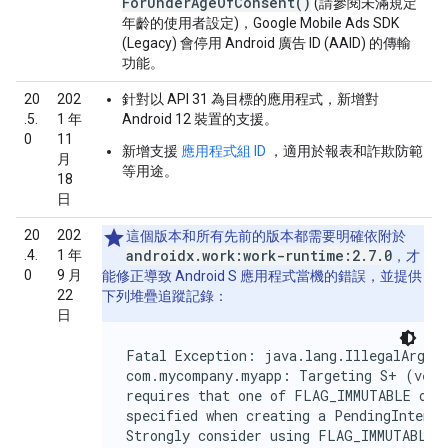
ForUnderAgeOfConsent()
(請參閱
未滿規定
年齡的使用者設定)，
Google Mobile Ads SDK
(Legacy)
會停用 Android 廣告 ID (AAID) 的傳輸
功能。
20
202
針對以 API 31 為目標的應用程式，新增對
.5.
1 年
Android 12 裝置的支援。
0
11
新增支援
應用程式組 ID
，適用於報表和詐欺防範
月
等用途。
18
日
20
202
這個版本和所有先前的版本都需要明確依附於
androidx.work:work-runtime:2.7.0
.4.
1 年
，才
0
9 月
能修正導致 Android S 應用程式當機的錯誤，並提供
22
下列堆疊追蹤記錄：
日
Fatal Exception: java.lang.IllegalArgume
com.mycompany.myapp: Targeting S+ (versi
requires that one of FLAG_IMMUTABLE or F
specified when creating a PendingIntent.

Strongly consider using FLAG_IMMUTABLE, 