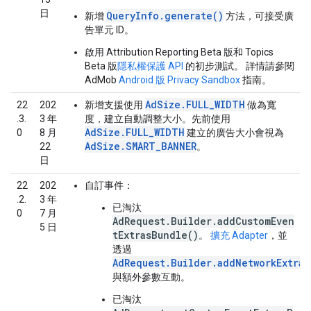
日
QueryInfo.generate()
新增
方法，可接受廣
告單元 ID。
啟用 Attribution Reporting Beta 版和 Topics
Beta 版
隱私權保護 API
的初步測試。 詳情請參閱
AdMob
Android 版 Privacy Sandbox
指南。
AdSize.FULL_WIDTH
22
202
新增支援使用
做為寬
.3.
3 年
度，建立自動調整大小。先前使用
AdSize.FULL_WIDTH
0
8 月
建立的廣告大小會視為
AdSize.SMART_BANNER
22
。
日
22
202
自訂事件：
.2.
3 年
已淘汰
0
7 月
AdRequest.Builder.addCustomEven
5 日
tExtrasBundle()
。
擴充 Adapter
，並
透過
AdRequest.Builder.addNetworkExtras
與額外參數互動。
已淘汰