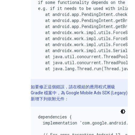
if some functionality depends on the Pen
e.g. if it needs to be used with inline 
   at android.app.PendingIntent.checkFla
   at android.app.PendingIntent.getBroad
   at android.app.PendingIntent.getBroad
   at androidx.work.impl.utils.ForceStop
   at androidx.work.impl.utils.ForceStop
   at androidx.work.impl.utils.ForceStop
   at androidx.work.impl.utils.SerialExe
   at java.util.concurrent.ThreadPoolExe
   at java.util.concurrent.ThreadPoolExe
   at java.lang.Thread.run(Thread.java:
如要修正這個錯誤，請在模組的應用程式層級
Gradle 檔案中，為
Google Mobile Ads SDK (Legacy)
新增下列依附元件：
dependencies {

  implementation 'com.google.android.gms
  // For apps targeting Android 12, add 