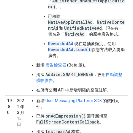
AdListener.onAdLeftApplicatio
「
n()
」。
已移除
NativeAppInstallAd
NativeConte
、
ntAd
UnifiedNativeAd
和
。現在有一
NativeAd
個名為「
」的原生廣告格式。
RewardedAd
現在是抽象類別。使用
RewardedAd.load()
靜態方法載入獎勵
廣告。
新增
廣告檢查器
(Beta 版)。
AdSize.SMART_BANNER
淘汰
，改用
自動調整
橫幅廣告
。
在所有公開 API 中新增明確的空值註解。
19
202
新增
User Messaging Platform SDK
的依附元
.8.
1 年
件。
0
3 月
onAdImpression()
已將
回呼新增至
15
FullScreenContentCallback
。
日
InstreamAd
淘汰
格式。