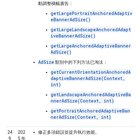
動調整橫幅廣告：
getLargePortraitAnchoredAdaptiv
eBannerAdSize()
getLargeLandscapeAnchoredAdapt
iveBannerAdSize()
getLargeAnchoredAdaptiveBanner
AdSize()
AdSize
類別中的下列方法已淘汰：
getCurrentOrientationAnchoredA
daptiveBannerAdSize(Context,
int)
getLandscapeAnchoredAdaptiveBa
nnerAdSize(Context, int)
getPortraitAnchoredAdaptiveBan
nerAdSize(Context, int)
24
202
修正多項錯誤並提升執行效能。
.9.
5 年