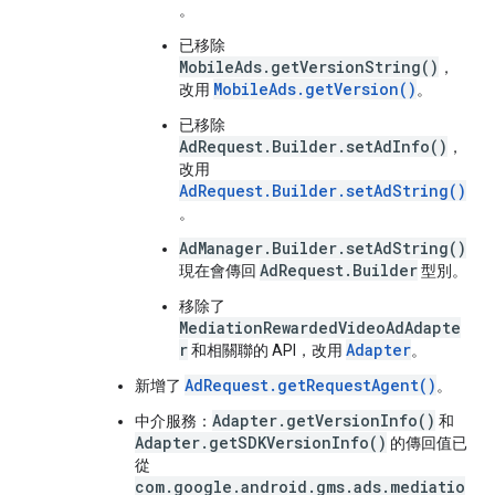
。
已移除
MobileAds.getVersionString()
，
MobileAds.getVersion()
改用
。
已移除
AdRequest.Builder.setAdInfo()
，
改用
AdRequest.Builder.setAdString()
。
AdManager.Builder.setAdString()
AdRequest.Builder
現在會傳回
型別。
移除了
MediationRewardedVideoAdAdapte
r
Adapter
和相關聯的 API，改用
。
AdRequest.getRequestAgent()
新增了
。
Adapter.getVersionInfo()
中介服務：
和
Adapter.getSDKVersionInfo()
的傳回值已
從
com.google.android.gms.ads.mediatio