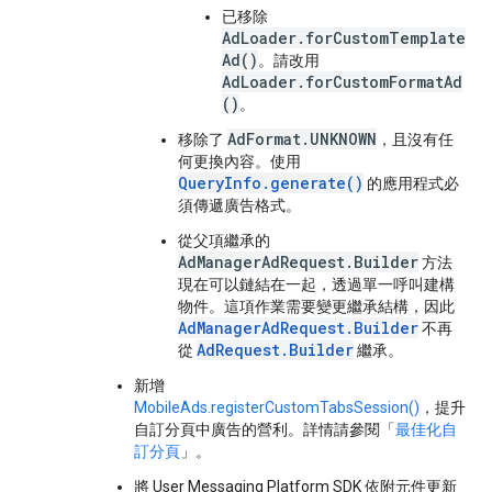
已移除
AdLoader.forCustomTemplate
Ad()
。請改用
AdLoader.forCustomFormatAd
()
。
AdFormat.UNKNOWN
移除了
，且沒有任
何更換內容。使用
QueryInfo.generate()
的應用程式必
須傳遞廣告格式。
從父項繼承的
AdManagerAdRequest.Builder
方法
現在可以鏈結在一起，透過單一呼叫建構
物件。這項作業需要變更繼承結構，因此
AdManagerAdRequest.Builder
不再
AdRequest.Builder
從
繼承。
新增
MobileAds.registerCustomTabsSession()
，提升
自訂分頁中廣告的營利。詳情請參閱「
最佳化自
訂分頁
」。
將 User Messaging Platform SDK 依附元件更新