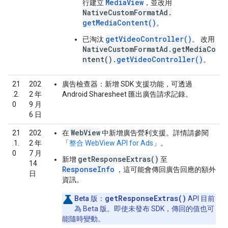
MediaView
行建立
，並改用
NativeCustomFormatAd.
getMediaContent()
。
getVideoController()
已淘汰
。 改用
NativeCustomFormatAd.getMediaCo
ntent().
getVideoController()
。
21
202
廣告檢查器：
新增 SDK 支援功能，可透過
.2.
2 年
Android Sharesheet 匯出廣告請求記錄。
0
9 月
6 日
WebView
21
202
在
中新增廣告營利支援。詳情請參閱
.1.
2 年
「
整合 WebView API for Ads
」。
0
7 月
getResponseExtras()
新增
至
14
ResponseInfo
，這可能會傳回廣告回應的額外
日
資訊。
getResponseExtras()
Beta 版：
API 目前
為 Beta 版。即使未發布 SDK，傳回的值也可
能隨時變動。