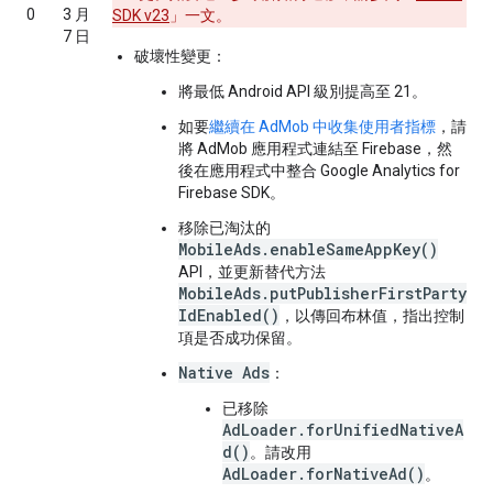
0
3 月
SDK v23
」一文。
7 日
破壞性變更：
將最低 Android API 級別提高至 21。
如要
繼續在 AdMob 中收集使用者指標
，請
將 AdMob 應用程式連結至 Firebase，然
後在應用程式中整合 Google Analytics for
Firebase SDK。
移除已淘汰的
MobileAds.enableSameAppKey()
API，並更新替代方法
MobileAds.putPublisherFirstParty
IdEnabled()
，以傳回布林值，指出控制
項是否成功保留。
Native Ads
：
已移除
AdLoader.forUnifiedNativeA
d()
。請改用
AdLoader.forNativeAd()
。