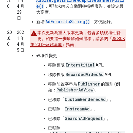
AdSize.getInlineAdaptiveBannerAdSiz
.1.
1 年
e()
0
4 月
，可請求內嵌自動調整橫幅廣告，並設定最
29
大高度。
日
AdError.toString()
新增
，方便記錄。
20
202
本次更新為重大版本更新，包含多項破壞性變
.0.
1 年
更。如要進一步瞭解如何遷移，請參閱「
為 SDK
0
4 月
第 20 版做好準備
」指南。
5 日
破壞性變更：
Interstitial
移除舊版
API。
RewardedVideoAd
移除舊版
API。
Publisher
移除前置字串為
的類別 (例
PublisherAdView
如：
)。
CustomRenderedAd
已移除「
」。
InstreamAd
已移除「
」。
SearchAdRequest
已移除「
」。
已移除