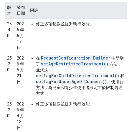
版
發布
附註
本
日期
25
202
修正多項錯誤並提升執行效能。
.4.
6 年
0
6 月
17
日
RequestConfiguration.Builder
25
202
在
中新增
setAgeRestrictedTreatment()
.3.
6 年
了
方法，
0
5 月
並淘汰
setTagForChildDirectedTreatment()
21
和
setTagForUnderAgeOfConsent()
日
。使用新
方法，為兒童和青少年使用者設定年齡限制處理
方式。
25
202
修正多項錯誤並提升執行效能。
.2.
6 年
0
4 月
13
日