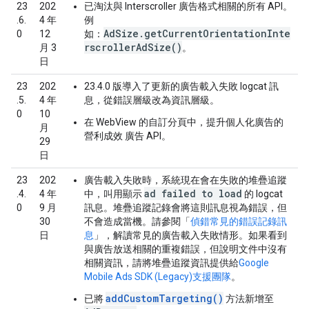
23
202
已淘汰與 Interscroller 廣告格式相關的所有 API。
.6.
4 年
例
AdSize.getCurrentOrientationInte
0
12
如：
rscrollerAdSize()
月 3
。
日
23
202
23.4.0 版導入了更新的廣告載入失敗 logcat 訊
.5.
4 年
息，從錯誤層級改為資訊層級。
0
10
在 WebView 的自訂分頁中，提升個人化廣告的
月
營利成效 廣告 API。
29
日
23
202
廣告載入失敗時，系統現在會在失敗的堆疊追蹤
ad failed to load
.4.
4 年
中，叫用顯示
的 logcat
0
9 月
訊息。堆疊追蹤記錄會將這則訊息視為錯誤，但
30
不會造成當機。請參閱「
偵錯常見的錯誤記錄訊
日
息
」，解讀常見的廣告載入失敗情形。如果看到
與廣告放送相關的重複錯誤，但說明文件中沒有
相關資訊，請將堆疊追蹤資訊提供給
Google
Mobile Ads SDK (Legacy)
支援團隊
。
addCustomTargeting()
已將
方法新增至