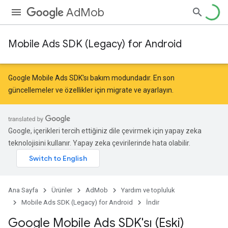
AdMob
Mobile Ads SDK (Legacy) for Android
Google Mobile Ads SDK'sı bakım modundadır. En son
güncellemeler ve özellikler için
migrate
ve
ayarlayın
.
Google, içerikleri tercih ettiğiniz dile çevirmek için yapay zeka
teknolojisini kullanır. Yapay zeka çevirilerinde hata olabilir.
Ana Sayfa
Ürünler
AdMob
Yardım ve topluluk
Mobile Ads SDK (Legacy) for Android
İndir
Google Mobile Ads SDK'sı (Eski)