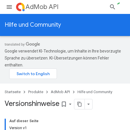
AdMob API
Hilfe und Community
Google verwendet KI-Technologie, um Inhalte in Ihre bevorzugte
Sprache zu übersetzen. KI-Übersetzungen können Fehler
enthalten.
Startseite
Produkte
AdMob API
Hilfe und Community
Versionshinweise
bookmark_border
Auf dieser Seite
Version v1