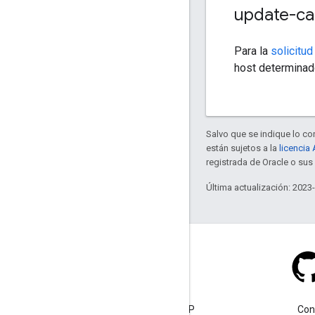
update-c
Para la
solicitu
host determinad
Salvo que se indique lo con
están sujetos a la
licencia
registrada de Oracle o sus 
Última actualización: 2023
Documentos de AMP
Cómo comenzar a usar AMP
Con