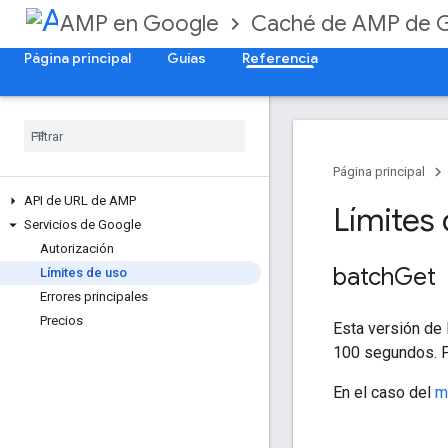
AMP en Google
Caché de AMP de 
Página principal
Guías
Referencia
Página principal
API de URL de AMP
Límites
Servicios de Google
Autorización
batch
Get
Límites de uso
Errores principales
Precios
Esta versión de
100 segundos. Po
En el caso del
m