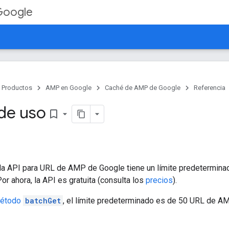
Google
Productos
AMP en Google
Caché de AMP de Google
Referencia
 de uso
bookmark_border
 la API para URL de AMP de Google tiene un límite predetermina
r ahora, la API es gratuita (consulta los
precios
).
étodo
batchGet
, el límite predeterminado es de 50 URL de AM