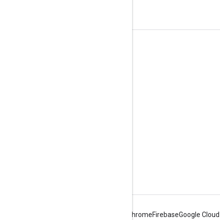
Información sobre el producto
Condiciones del Servicio
Límites de uso
Precios
Android
Chrome
Firebase
Google Cloud