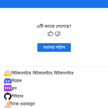
এটি কাজে লেগেছে?
মতামত পাঠান
নিউজলেটার, নিউজলেটার, নিউজলেটার
বিরোধ
ব্লগ
গিটহাব
স্ট্যাক ওভারফ্লো