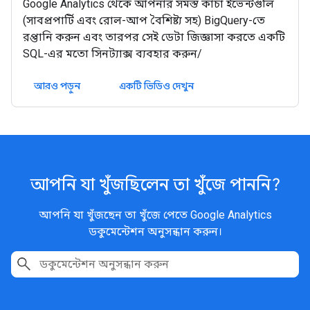
Google Analytics থেকে আপনার সমস্ত কাঁচা ইভেন্টগুলি
(সাবপ্রপার্টি এবং রোল-আপ বৈশিষ্ট্য সহ) BigQuery-তে
রপ্তানি করুন এবং তারপর সেই ডেটা জিজ্ঞাসা করতে একটি
SQL-এর মতো সিনট্যাক্স ব্যবহার করুন/
আরও পড়ুন
একটি ভিডিও দেখুন
আপনি যা খুঁজছিলেন তা খুঁজে পাননি?
আপনি যা খুঁজছেন তা খুঁজে পেতে Google Analytics
ডকুমেন্টেশন অনুসন্ধান করুন।