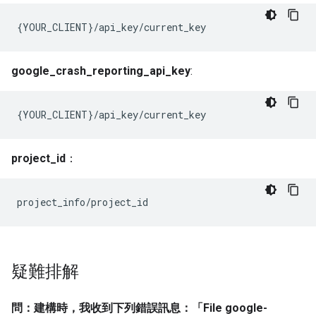
{YOUR_CLIENT}/api_key/current_key
google_crash_reporting_api_key
:
{YOUR_CLIENT}/api_key/current_key
project_id
：
project_info/project_id
疑難排解
問：建構時，我收到下列錯誤訊息：「File google-