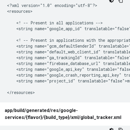
<?xml version="1.0" encoding="utf-8"?>

<resources>

    <! -- Present in all applications -->

    <string name="google_app_id" translatable="false"
    <! -- Present in applications with the appropriat
    <string name="gcm_defaultSenderId" translatable="
    <string name="default_web_client_id" translatable
    <string name="ga_trackingId" translatable="false"
    <string name="firebase_database_url" translatable
    <string name="google_api_key" translatable="fals
    <string name="google_crash_reporting_api_key" tr
    <string name="project_id" translatable="false">my
</resources>
app/build/generated/res/google-
services/{flavor}/{build_type}/xml/global_tracker.xml