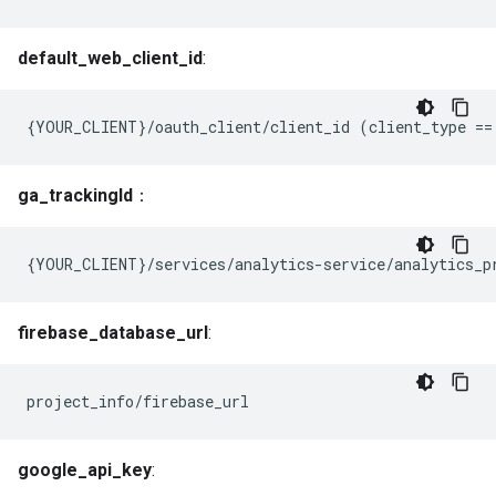
default_web_client_id
:
{
YOUR_CLIENT
}
/
oauth_client
/
client_id
(
client_type
==
ga_trackingId
：
{YOUR_CLIENT}/services/analytics-service/analytics_p
firebase_database_url
:
project_info/firebase_url
google_api_key
: