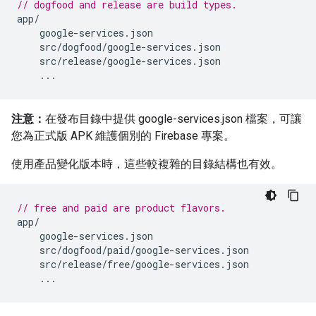
// dogfood and release are build types.
app
/
google
-
services
.
json
src
/
dogfood
/
google
-
services
.
json
src
/
release
/
google
-
services
.
json
...
注意：
在發布目錄中提供 google-services.json 檔案，可讓
您為正式版 APK 維護個別的 Firebase 專案。
使用產品變化版本時，這些較複雜的目錄結構也有效。
// free and paid are product flavors.
app
/
google
-
services
.
json
src
/
dogfood
/
paid
/
google
-
services
.
json
src
/
release
/
free
/
google
-
services
.
json
...