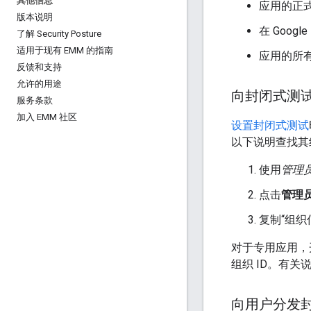
其他信息
应用的正式版
版本说明
在 Goog
了解 Security Posture
适用于现有 EMM 的指南
应用的所
反馈和支持
允许的用途
向封闭式测
服务条款
加入 EMM 社区
设置封闭式测试
以下说明查找其组
使用
管理
点击
管理
复制“组织
对于专用应用，
组织 ID。有关
向用户分发