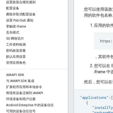
设置政策合规性规则
配置设备
您可以使用该政策在
擦除并取消配置设备
用的软件包名称
设置 Pub
/
Sub 通知
应用的软件包
零触摸 iframe
丢失模式
5G 网络切片
https:
工作资料检测
密码政策质量
，其软件
默认应用设置
管理应用角色
您可以在 
ifram
AMAPI SDK
与 AMAPI SDK 集成
然后，您可以在
扩展程序应用和本地命令
将现有设备迁移到 AMAPI
"applications"
:[
环境准备和用户注册
{
Android Enterprise 中的设备信任
"installTy
可用的设备信任信号
"packageNa