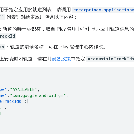
用于指定应用的轨道列表，请调用
enterprises.application
[]
列表针对给定应用包含以下内容：
：轨道的唯一标识符，取自 Play 管理中心中显示应用轨道信息
rackId
。
as
：轨道的易读名称，可在 Play 管理中心内修改。
上安装封闭轨道，请在其
设备政策
中指定
accessibleTrackId
pe"
:
"AVAILABLE"
,
me"
:
"com.google.android.gm"
,
eTrackIds"
:[
6"
,
1"