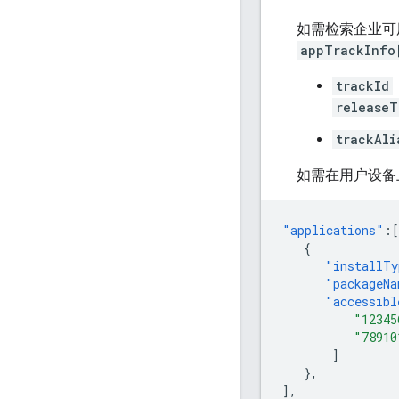
如需检索企业可
appTrackInfo
trackId
releaseT
trackAli
如需在用户设备
"applications"
:[
{
"installTy
"packageNa
"accessibl
"12345
"78910
]
},
],