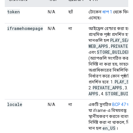
token
N/A
হ্যাঁ
টোকেন
ধাপ 1
থেকে ফিরে
এসেছে।
iframehomepage
N/A
না
আইফ্রেম রেন্ডার করা হলে
প্রাথমিক পৃষ্ঠা প্রদর্শিত হয়। 
PLAY
_
SEAR
মানগুলি হল
WEB
_
APPS
PRIVATE
_
A
,
STORE
_
BUILDER
এবং
(অ্যাপগুলি সংগঠিত করুন)
নির্দিষ্ট না করা হয়, তাহলে
অগ্রাধিকারের নিম্নলিখিত ক
নির্ধারণ করে কোন পৃষ্ঠাটি
PLAY
_
SE
প্রদর্শিত হবে: 1.
PRIVATE
_
APPS
W
2.
, 3.
APPS
STORE
_
BUIL
, 4.
locale
N/A
না
একটি সুগঠিত
BCP 47 ভাষা
যা iframe-এ বিষয়বস্তু
স্থানীয়করণ করতে ব্যবহৃত
নির্দিষ্ট করা না থাকলে, ডি
en
_
US
মান হল
।