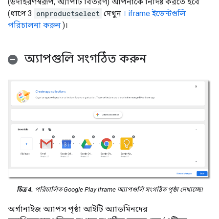
(উদাহরণস্বরূপ, অ্যাপটি বিতরণ) আপনাকে নির্দিষ্ট করতে হবে
(ধাপে 3
onproductselect
দেখুন
। iframe ইভেন্টগুলি
পরিচালনা করুন
)।
অ্যাপগুলি সংগঠিত করুন
চিত্র 4.
পরিচালিত Google Play iframe অ্যাপগুলি সংগঠিত পৃষ্ঠা দেখাচ্ছে৷
অর্গানাইজ অ্যাপস পৃষ্ঠা আইটি অ্যাডমিনদের