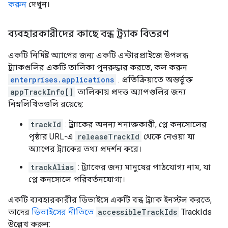
করুন
দেখুন।
ব্যবহারকারীদের কাছে বন্ধ ট্র্যাক বিতরণ
একটি নির্দিষ্ট অ্যাপের জন্য একটি এন্টারপ্রাইজে উপলব্ধ
ট্র্যাকগুলির একটি তালিকা পুনরুদ্ধার করতে, কল করুন
enterprises.applications
. প্রতিক্রিয়াতে অন্তর্ভুক্ত
appTrackInfo[]
তালিকায় প্রদত্ত অ্যাপগুলির জন্য
নিম্নলিখিতগুলি রয়েছে:
trackId
: ট্র্যাকের অনন্য শনাক্তকারী, প্লে কনসোলের
পৃষ্ঠার URL-এ
releaseTrackId
থেকে নেওয়া যা
অ্যাপের ট্র্যাকের তথ্য প্রদর্শন করে।
trackAlias
: ট্র্যাকের জন্য মানুষের পাঠযোগ্য নাম, যা
প্লে কনসোলে পরিবর্তনযোগ্য।
একটি ব্যবহারকারীর ডিভাইসে একটি বন্ধ ট্র্যাক ইনস্টল করতে,
তাদের
ডিভাইসের নীতিতে
accessibleTrackIds
TrackIds
উল্লেখ করুন: