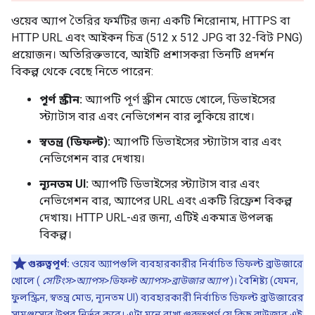
ওয়েব অ্যাপ তৈরির ফর্মটির জন্য একটি শিরোনাম, HTTPS বা
HTTP URL এবং আইকন চিত্র (512 x 512 JPG বা 32-বিট PNG)
প্রয়োজন। অতিরিক্তভাবে, আইটি প্রশাসকরা তিনটি প্রদর্শন
বিকল্প থেকে বেছে নিতে পারেন:
পূর্ণ স্ক্রীন:
অ্যাপটি পূর্ণ স্ক্রীন মোডে খোলে, ডিভাইসের
স্ট্যাটাস বার এবং নেভিগেশন বার লুকিয়ে রাখে।
স্বতন্ত্র (ডিফল্ট):
অ্যাপটি ডিভাইসের স্ট্যাটাস বার এবং
নেভিগেশন বার দেখায়।
ন্যূনতম UI:
অ্যাপটি ডিভাইসের স্ট্যাটাস বার এবং
নেভিগেশন বার, অ্যাপের URL এবং একটি রিফ্রেশ বিকল্প
দেখায়। HTTP URL-এর জন্য, এটিই একমাত্র উপলব্ধ
বিকল্প।
গুরুত্বপূর্ণ:
ওয়েব অ্যাপগুলি ব্যবহারকারীর নির্বাচিত ডিফল্ট ব্রাউজারে
খোলে (
সেটিংস>অ্যাপস>ডিফল্ট অ্যাপস>ব্রাউজার অ্যাপ
)। বৈশিষ্ট্য (যেমন,
ফুলস্ক্রিন, স্বতন্ত্র মোড, ন্যূনতম UI) ব্যবহারকারী নির্বাচিত ডিফল্ট ব্রাউজারের
সামঞ্জস্যের উপর নির্ভর করে। এটা মনে রাখা গুরুত্বপূর্ণ যে কিছু ব্রাউজার এই