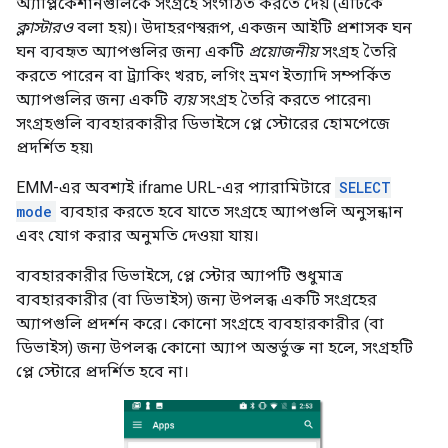
অ্যাপ্লিকেশানগুলিকে সংগ্রহে সংগঠিত করতে দেয় (এটিকে
ক্লাস্টারও
বলা হয়)। উদাহরণস্বরূপ, একজন আইটি প্রশাসক ঘন
ঘন ব্যবহৃত অ্যাপগুলির জন্য একটি
প্রয়োজনীয়
সংগ্রহ তৈরি
করতে পারেন বা ট্র্যাকিং খরচ, লগিং ভ্রমণ ইত্যাদি সম্পর্কিত
অ্যাপগুলির জন্য একটি
ব্যয়
সংগ্রহ তৈরি করতে পারেন৷
সংগ্রহগুলি ব্যবহারকারীর ডিভাইসে প্লে স্টোরের হোমপেজে
প্রদর্শিত হয়৷
EMM-এর অবশ্যই iframe URL-এর প্যারামিটারে
SELECT
mode
ব্যবহার করতে হবে যাতে সংগ্রহে অ্যাপগুলি অনুসন্ধান
এবং যোগ করার অনুমতি দেওয়া যায়।
ব্যবহারকারীর ডিভাইসে, প্লে স্টোর অ্যাপটি শুধুমাত্র
ব্যবহারকারীর (বা ডিভাইস) জন্য উপলব্ধ একটি সংগ্রহের
অ্যাপগুলি প্রদর্শন করে। কোনো সংগ্রহে ব্যবহারকারীর (বা
ডিভাইস) জন্য উপলব্ধ কোনো অ্যাপ অন্তর্ভুক্ত না হলে, সংগ্রহটি
প্লে স্টোরে প্রদর্শিত হবে না।