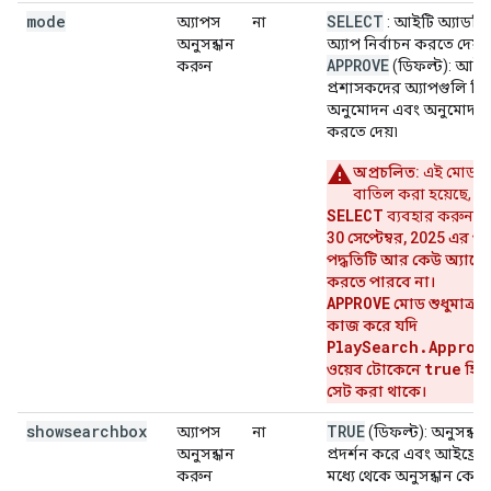
mode
SELECT
অ্যাপস
না
: আইটি অ্যাডমি
অনুসন্ধান
অ্যাপ নির্বাচন করতে দেয়।
APPROVE
করুন
(ডিফল্ট): আইট
প্রশাসকদের অ্যাপগুলি নির্
অনুমোদন এবং অনুমোদন 
করতে দেয়৷
অপ্রচলিত:
এই মোডটি
বাতিল করা হয়েছে, পর
SELECT
ব্যবহার করুন।
30 সেপ্টেম্বর, 2025 এর প
পদ্ধতিটি আর কেউ অ্যাক্সে
করতে পারবে না।
APPROVE
মোড শুধুমাত্র 
কাজ করে যদি
PlaySearch.Approv
true
ওয়েব টোকেনে
হিস
সেট করা থাকে।
showsearchbox
TRUE
অ্যাপস
না
(ডিফল্ট): অনুসন্ধান 
অনুসন্ধান
প্রদর্শন করে এবং আইফ্রে
করুন
মধ্যে থেকে অনুসন্ধান ক্যোয