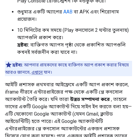
Play Console রেজিস্ট্রেশন ফি মওকুফ করে।
শুধুমাত্র একটি অ্যাপের
AAB
বা APK এবং শিরোনাম
প্রয়োজন।
10 মিনিটের কম সময়ে (Play কনসোলে 2 ঘন্টার তুলনায়)
অ্যাপগুলি প্রকাশ করে।
দ্রষ্টব্য:
ব্যক্তিগত অ্যাপস পৃষ্ঠা থেকে প্রকাশিত অ্যাপগুলি
কখনই সর্বজনীন করা যাবে না।
দ্রষ্টব্য:
আপনার গ্রাহকদের কাছে ব্যক্তিগত অ্যাপ প্রকাশ করার বিষয়ে
আরও জানতে,
এখানে
যান।
আইটি প্রশাসক প্রথমবার আইফ্রেমে একটি অ্যাপ প্রকাশ করলে,
iframe নীরবে এন্টারপ্রাইজের পক্ষ থেকে একটি প্লে কনসোল
অ্যাকাউন্ট তৈরি করে। যদি তারা
উন্নত সম্পাদনা করে
, তাহলে
তাদের একটি Google অ্যাকাউন্ট দিয়ে সাইন ইন করতে বলা হয়—
এটি যেকোনো Google অ্যাকাউন্ট (যেমন Gmail, ক্লাউড
আইডেন্টিটি) হতে পারে। এই Google অ্যাকাউন্টটি
এন্টারপ্রাইজের প্লে কনসোল অ্যাকাউন্টের একজন প্রশাসক
হিসেবে যোগ করা হয়েছে। পরে, একজন আইটি প্রশাসক তাদের