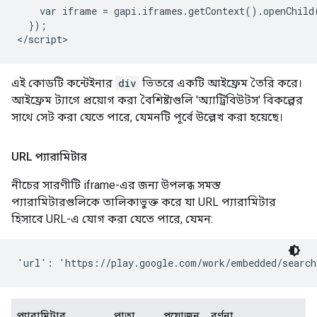
    var iframe = gapi.iframes.getContext().openChild(
  });

এই কোডটি কন্টেইনার
div
ভিতরে একটি আইফ্রেম তৈরি করে।
আইফ্রেম ট্যাগে প্রয়োগ করা বৈশিষ্ট্যগুলি 'অ্যাট্রিবিউটস' বিকল্পের
সাথে সেট করা যেতে পারে, যেমনটি পূর্বে উল্লেখ করা হয়েছে।
URL প্যারামিটার
নীচের সারণীটি iframe-এর জন্য উপলব্ধ সমস্ত
প্যারামিটারগুলিকে তালিকাভুক্ত করে যা URL প্যারামিটার
হিসাবে URL-এ যোগ করা যেতে পারে, যেমন:
প্যারামিটার
পাতা
প্রয়োজন
বর্ণনা