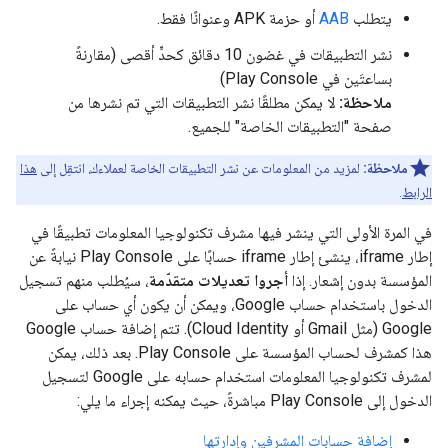
يتطلب
AAB
أو حزمة APK وعنوانًا فقط.
نشر التطبيقات في غضون 10 دقائق كحدٍّ أقصى (مقارنةً
بساعتَين في Play Console)
ملاحظة:
لا يمكن مطلقًا نشر التطبيقات التي تم نشرها من
صفحة "التطبيقات الخاصة" للجميع.
ملاحظة:
لمزيد من المعلومات عن نشر التطبيقات الخاصة لعملاءك، انتقِل إلى
هذا
الرابط
.
في المرة الأولى التي ينشر فيها مشرف تكنولوجيا المعلومات تطبيقًا في
إطار iframe، ينشئ إطار iframe حسابًا على Play Console نيابةً عن
المؤسسة بدون إشعار. إذا
أجروا تعديلات متقدّمة
، سيُطلب منهم تسجيل
الدخول باستخدام حساب Google، ويمكن أن يكون أي حساب على
Google (مثل Gmail أو Cloud Identity). تتم إضافة حساب Google
هذا كمشرف لحساب المؤسسة على Play Console. بعد ذلك، يمكن
لمشرف تكنولوجيا المعلومات استخدام حسابه على Google لتسجيل
الدخول إلى Play Console مباشرةً، حيث يمكنه إجراء ما يلي:
إضافة حسابات المشرفين وإدارتها