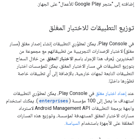
إضافته إلى "متجر Google Play للأعمال" على الجهاز.
توزيع التطبيقات للاختبار المغلق
في Play Console، يمكن لمطوّري التطبيقات إنشاء إصدار مغلق (مسار
مغلق) لاختبار الإصدارات التجريبية من تطبيقاتهم مع مجموعة من
المختبِرين. يُعرف هذا الإجراء باسم
الاختبار المغلق
. من خلال السماح
بتوزيع التطبيقات في مسار الاختبار المغلق، يمكن للمؤسسات اختبار
التطبيقات التابعة لجهات خارجية، بالإضافة إلى أي تطبيقات خاصة
تطوّرها داخليًا.
عند
إعداد اختبار مغلق
في Play Console، يمكن لمطوّري التطبيقات
استهداف ما يصل إلى 100 مؤسسة (
enterprises
). يمكنك استخدام
واجهة برمجة التطبيقات Android Management API لاسترداد
مسارات الاختبار المغلق المستهدفة لمؤسسة، وتوزيع هذه المسارات
المغلقة على الأجهزة باستخدام
السياسة
.