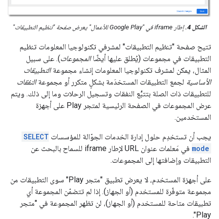
الشكل 4.
إطار iframe في "Google Play للأعمال" يعرض صفحة "تنظيم التطبيقات"
تتيح صفحة "تنظيم التطبيقات" لمشرفي تكنولوجيا المعلومات تنظيم
التطبيقات في مجموعات (يُطلق عليها أيضًا
المجموعات
). على سبيل
المثال، يمكن لمشرف تكنولوجيا المعلومات إنشاء مجموعة
التطبيقات
الأساسية
لجمع التطبيقات المستخدَمة بشكلٍ متكرر أو مجموعة
النفقات
للتطبيقات ذات الصلة بتتبُّع النفقات وتسجيل الرحلات وما إلى ذلك. ويتم
عرض المجموعات في الصفحة الرئيسية لمتجر Play على أجهزة
المستخدمين.
يجب أن تستخدِم حلول إدارة الخدمات الجوّالة للمؤسسات
SELECT
mode
في مَعلمات عنوان URL لإطار iframe للسماح بالبحث عن
التطبيقات وإضافتها إلى المجموعات.
على أجهزة المستخدم، لا يعرض تطبيق "متجر Play" سوى التطبيقات من
مجموعة متوفّرة للمستخدم (أو الجهاز). إذا لم تتضمّن المجموعة أي
تطبيقات متاحة للمستخدم (أو الجهاز)، لن تظهر المجموعة في "متجر
Play".