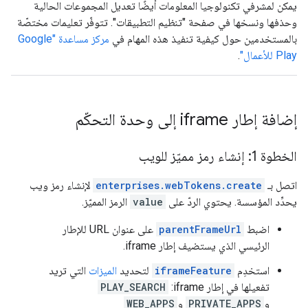
يمكن لمشرفي تكنولوجيا المعلومات أيضًا تعديل المجموعات الحالية
وحذفها ونسخها في صفحة "تنظيم التطبيقات". تتوفّر تعليمات مختصّة
بالمستخدمين حول كيفية تنفيذ هذه المهام في
مركز مساعدة "Google
Play للأعمال"
.
إضافة إطار iframe إلى وحدة التحكّم
الخطوة 1: إنشاء رمز مميّز للويب
اتصل بـ
enterprises.webTokens.create
لإنشاء رمز ويب
يحدِّد المؤسسة. يحتوي الردّ على
value
الرمز المميّز.
اضبط
parentFrameUrl
على عنوان URL للإطار
الرئيسي الذي يستضيف إطار iframe.
استخدِم
iframeFeature
لتحديد
الميزات
التي تريد
تفعيلها في إطار iframe:
PLAY_SEARCH
و
PRIVATE_APPS
و
WEB_APPS