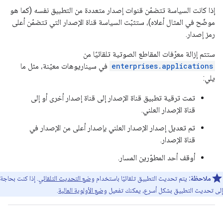
إذا كانت السياسة تتضمّن قنوات إصدار متعددة من التطبيق نفسه (كما هو
موضّح في المثال أعلاه)، ستثبّت السياسة قناة الإصدار التي تتضمّن أعلى
رمز إصدار.
ستتم إزالة معرّفات المقاطع الصوتية تلقائيًا من
enterprises.applications
في سيناريوهات معيّنة، مثل ما
يلي:
تمت ترقية تطبيق قناة الإصدار إلى قناة إصدار أخرى أو إلى
قناة الإصدار العلني.
تم تعديل إصدار الإصدار العلني بإصدار أعلى من الإصدار في
قناة الإصدار.
أوقف أحد المطوّرين المسار.
ملاحظة:
يتم تحديث التطبيق تلقائيًا باستخدام
وضع التحديث التلقائي
. إذا كنت بحاجة
إلى تحديث التطبيق بشكل أسرع، يمكنك تفعيل
وضع الأولوية العالية
.