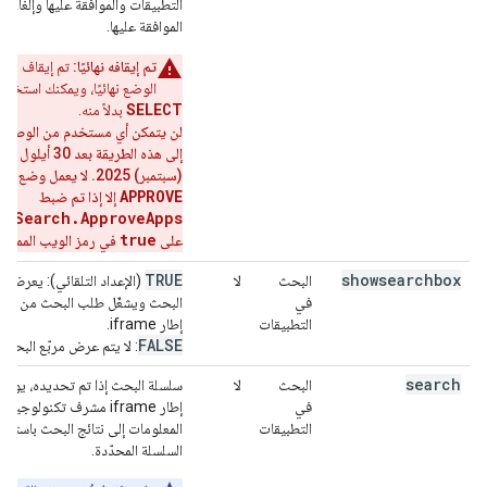
التطبيقات والموافقة عليها وإلغاء
الموافقة عليها.
تم إيقافه نهائيًا:
تم إيقاف هذا
الوضع نهائيًا، ويمكنك استخدام
SELECT
بدلاً منه.
لن يتمكن أي مستخدم من الوصول
إلى هذه الطريقة بعد 30 أيلول
(سبتمبر) 2025.
لا يعمل وضع
APPROVE
إلا إذا تم ضبط
aySearch.ApproveApps
true
على
في رمز الويب المميّز.
TRUE
showsearchbox
البحث
لا
(الإعداد التلقائي): يعرض مر
في
البحث ويشغّل طلب البحث من داخ
التطبيقات
إطار iframe.
FALSE
: لا يتم عرض مربّع البحث.
search
البحث
لا
سلسلة البحث إذا تم تحديده، يوجّه
في
إطار iframe مشرف تكنولوجيا
التطبيقات
المعلومات إلى نتائج البحث باستخد
السلسلة المحدّدة.