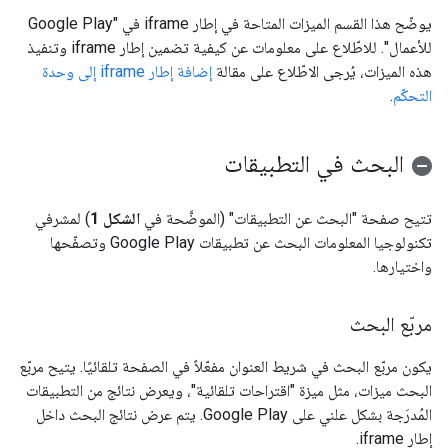
يوضّح هذا القسم الميزات المتاحة في إطار iframe في "Google Play
للأعمال". للاطّلاع على معلومات عن كيفية تضمين إطار iframe وتنفيذ
هذه الميزات، يُرجى الاطّلاع على مقالة
إضافة إطار iframe إلى وحدة
التحكّم
.
البحث في التطبيقات
تتيح صفحة "البحث عن التطبيقات" (الموضَّحة في
الشكل 1
) لمشرفي
تكنولوجيا المعلومات البحث عن تطبيقات Google Play وتصفّحها
واختيارها.
مربّع البحث
يكون مربّع البحث في شريط العنوان مفعّلاً في الصفحة تلقائيًا. يتيح مربّع
البحث ميزات، مثل ميزة "اقتراحات تلقائية"، ويعرض نتائج من التطبيقات
المُدرَجة بشكل علني على Google Play. يتم عرض نتائج البحث داخل
إطار iframe.