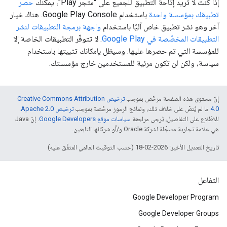
إذا كنت لا تريد إتاحة التطبيق للجميع على "متجر Play"، يمكنك
حصر
تطبيقك بمؤسسة واحدة
باستخدام Google Play Console. هناك خيار
آخر وهو نشر تطبيق خاص آليًا باستخدام
واجهة برمجة التطبيقات لنشر
التطبيقات المخصّصة في Google Play
. لا تتوفّر التطبيقات الخاصة إلا
للمؤسسة التي تم حصرها عليها. وسيظل بإمكانك تثبيتها باستخدام
سياسة، ولكن لن تكون مرئية للمستخدمين خارج مؤسستك.
إنّ محتوى هذه الصفحة مرخّص بموجب
ترخيص Creative Commons Attribution
4.0‏
ما لم يُنصّ على خلاف ذلك، ونماذج الرموز مرخّصة بموجب
ترخيص Apache 2.0‏
.
للاطّلاع على التفاصيل، يُرجى مراجعة
سياسات موقع Google Developers‏
. إنّ Java
هي علامة تجارية مسجَّلة لشركة Oracle و/أو شركائها التابعين.
تاريخ التعديل الأخير: 2026-02-18 (حسب التوقيت العالمي المتفَّق عليه)
التفاعل
Google Developer Program
Google Developer Groups