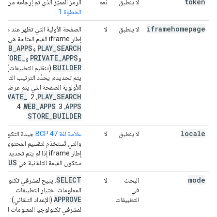
token
لا ينطبق
نعم
الرمز المميّز الذي تم إرجاعه من
الخطوة 1
iframehomepage
لا ينطبق
لا
الصفحة الأولية التي تظهر عند عر
إطار iframe القيم المتاحة هي
WEB
_
APPS
PLAY
_
SEARCH
و
STORE
_
PRIVATE
_
APPS
و
و
BUILDER
(تنظيم التطبيقات). إذا
يتم تحديده، يحدِّد الترتيب التالي
للأولوية الصفحة التي يتم عرضها: 1.
RIVATE
_
PLAY
_
SEARCH
، 2.
WEB
_
APPS
APPS
، 4.
، 3.
STORE
_
BUILDER
.
locale
لا ينطبق
لا
علامة لغة BCP 47
جيدة التكوين
والتي تُستخدَم لتقسيم المحتوى ف
إطار iframe إذا لم يتم تحديد قي
n
_
US
ستكون القيمة التلقائية هي
SELECT
mode
البحث
لا
: يتيح لمشرفي تكنولوجي
في
المعلومات اختيار التطبيقات.
APPROVE
التطبيقات
(الإعداد التلقائي): يتي
لمشرفي تكنولوجيا المعلومات اختي