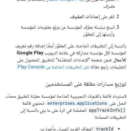
مشرف
.
انقر على
إعدادات المشرف
.
انسخ سلسلة معرّف المؤسسة من مربّع معلومات المؤسسة
وأرسِلها إلى المطوّر.
بالنسبة إلى التطبيقات الخاصة، على المطوّر أيضًا إضافة رقم تعريف
المؤسسة لكل مؤسسة مشارِكة في علامة التبويب
Google Play
للأعمال
ضمن صفحة "الإعدادات المتقدّمة" للتطبيق. للحصول على
التعليمات، راجِع مقالة
نشر التطبيقات الخاصة من Play Console
.
توزيع مسارات مغلقة على المستخدمين
لاسترداد قائمة بالقنوات التجريبية المتاحة لمؤسسة معيّنة لتطبيق محدّد،
اتصل على
enterprises.applications
. تحتوي قائمة
appTrackInfo[]
المضمّنة في الردّ على ما يلي بالنسبة إلى
التطبيقات المحدّدة:
trackId
: المعرّف الفريد للمسار، مأخوذ من