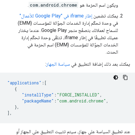
ويكون اسم الحزمة هو
com.android.chrome
.
يمكنك تضمين
إطار iframe في "Google Play للأعمال"
في وحدة تحكّم إدارة الخدمات الجوّالة للمؤسسات (EMM)
للسماح لعملائك بتصفّح متجر Google Play. عندما يختار
عميلك تطبيقًا في إطار iframe، تتلقّى وحدة تحكّم إدارة
الخدمات الجوّالة للمؤسسات (EMM) اسم الحزمة في
الحدث.
يمكنك بعد ذلك إضافة التطبيق في
سياسة الجهاز
:
"applications"
:[
{
"installType"
:
"FORCE_INSTALLED"
,
"packageName"
:
"com.android.chrome"
,
},
],
عند تطبيق السياسة على جهاز، سيتم تثبيت التطبيق على الجهاز أو