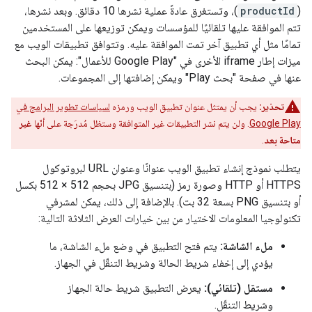
(
productId
)، وتستغرق عادةً عملية نشرها 10 دقائق. وبعد نشرها،
تتم الموافقة عليها تلقائيًا للمؤسسات ويمكن توزيعها على المستخدمين
تمامًا مثل أي تطبيق آخر تمت الموافقة عليه. وتتوافق تطبيقات الويب مع
ميزات إطار iframe الأخرى في "Google Play للأعمال": يمكن البحث
عنها في صفحة "بحث Play" ويمكن إضافتها إلى المجموعات.
تحذير:
يجب أن يمتثل عنوان تطبيق الويب ورمزه
لسياسات تطوير البرامج في
Google Play
. ولن يتم نشر التطبيقات غير المتوافقة وستظل مُدرَجة على أنّها
غير
متاحة بعد
.
يتطلب نموذج إنشاء تطبيق الويب عنوانًا وعنوان URL لبروتوكول
HTTPS أو HTTP وصورة رمز (بتنسيق JPG بحجم 512 × 512 بكسل
أو بتنسيق PNG بسعة 32 بت). بالإضافة إلى ذلك، يمكن لمشرفي
تكنولوجيا المعلومات الاختيار من بين خيارات العرض الثلاثة التالية:
ملء الشاشة:
يتم فتح التطبيق في وضع ملء الشاشة، ما
يؤدي إلى إخفاء شريط الحالة وشريط التنقّل في الجهاز.
مستقل (تلقائي):
يعرض التطبيق شريط حالة الجهاز
وشريط التنقّل.