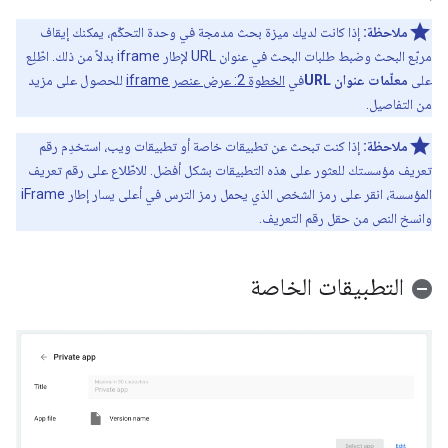
ملاحظة:
إذا كانت لديك ميزة بحث مدمجة في وحدة التحكّم، يمكنك إيقاف
مربّع البحث وضبط طلبات البحث في عنوان URL لإطار iframe بدلاً من ذلك. اطّلِع
على
معلّمات عنوان URL
في
الخطوة 2: عرض عنصر iframe
للحصول على مزيد
من التفاصيل.
ملاحظة:
إذا كنت تبحث عن تطبيقات خاصة أو تطبيقات ويب، استخدِم رقم
تعريف مؤسستك للعثور على هذه التطبيقات بشكل أفضل. للاطّلاع على رقم تعريف
المؤسسة، انقر على رمز الشخص الذي يحمل رمز الترس في أعلى يسار إطار iFrame
وانسخ النص من حقل رقم التعريف.
التطبيقات الخاصة