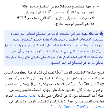
واجهة مستخدم بسيطة:
يعرض التطبيق شريط حالة
الجهاز وشريط التنقّل وعنوان URL للتطبيق وخيار
التحديث. بالنسبة إلى عناوين URL التي تستخدم HTTP،
هذا هو الخيار الوحيد المتاح.
ملاحظة مهمة:
يتم فتح تطبيقات الويب في المتصفّح التلقائي الذي يختاره
المستخدم (
الإعدادات>التطبيقات>التطبيقات التلقائية>تطبيق المتصفّح
). تعتمد
الميزات (مثل وضع ملء الشاشة والوضع المستقل والحد الأدنى من واجهة المستخدم)
على توافق المتصفّح التلقائي الذي اختاره المستخدم. تجدر الإشارة إلى أنّ بعض
المتصفّحات قد لا تتيح استخدام كل هذه الميزات. على مشرفي تكنولوجيا المعلومات
التحقّق من توافق المتصفّح قبل نشر التطبيق.
تتيح صفحة "تطبيقات الويب" أيضًا لمشرفي تكنولوجيا المعلومات تعديل
تطبيقات الويب وحذفها. يؤدي حذف تطبيق ويب إلى إزالته من "متجر
Google Play للأعمال" لدى المستخدم، ولكن قد يظل بإمكان المستخدم
الوصول إليه إذا كان التطبيق مثبّتًا على جهازه. لحذف تطبيق ويب من
جهاز أحد المستخدمين، يُرجى الاطّلاع على مقالة
حذف التطبيقات
. تتوفّر
تعليمات للمستخدمين حول كيفية إنشاء تطبيقات الويب وتعديلها في
مركز مساعدة "Google Play للأعمال"
.