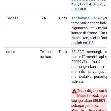
WEB
_
APPS
STORE
_
, 4.
BUILDER
.
locale
T/A
Tidak
Tag bahasa BCP 47
yang
terbentuk dengan baik y
digunakan untuk meloka
konten di iframe. Jika tid
ditentukan, nilai defaultn
en
_
US
adalah
.
mode
SELECT
Telusuri
Tidak
: memungkinkan
aplikasi
admin IT memilih aplikasi
APPROVE
(default):
memungkinkan admin IT
memilih, menyetujui, dan
membatalkan persetuju
aplikasi.
Tidak digunakan lagi
Mode ini tidak digun
SELECT
lagi, gunakan
sebagai gantinya.
Metode ini tidak akan da