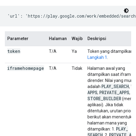
Parameter
Halaman
Wajib
Deskripsi
token
T/A
Ya
Token yang ditampilkan d
Langkah 1
.
iframehomepage
T/A
Tidak
Halaman awal yang
ditampilkan saat iframe
dirender. Nilai yang mung
PLAY
_
SEARCH
WE
adalah
,
APPS
PRIVATE
_
APPS
,
, d
STORE
_
BUILDER
(menga
aplikasi). Jika tidak
ditentukan, urutan priorit
berikut akan menentuka
halaman mana yang
PLAY
_
ditampilkan: 1.
SEARCH
PRIVATE
_
AP
, 2.