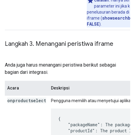
Catatan:
Hanya serta
parameter ini jika kot
penelusuran berada di lu
showsearchbo
iframe (
FALSE
).
Langkah 3
.
Menangani peristiwa iframe
Anda juga harus menangani peristiwa berikut sebagai
bagian dari integrasi.
Acara
Deskripsi
onproductselect
Pengguna memilih atau menyetujui aplikasi.
{

    "packageName": The package 
    "productId": The product ID