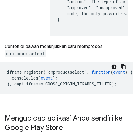
    "action": The type of actio
    "approved", "unapproved" or
    mode, the only possible valu
}

Contoh di bawah menunjukkan cara memproses
onproductselect
:
iframe
.
register
('
onproductselect
',
function
(
event
)
{
console
.
log
(
event
);
},
gapi
.
iframes
.
CROSS_ORIGIN_IFRAMES_FILTER
);
Mengupload aplikasi Anda sendiri ke
Google Play Store