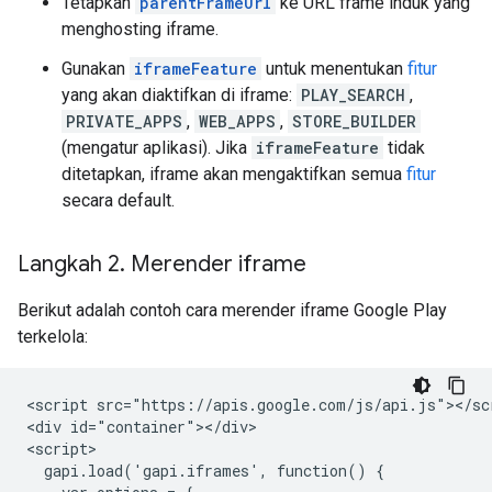
Tetapkan
parentFrameUrl
ke URL frame induk yang
menghosting iframe.
Gunakan
iframeFeature
untuk menentukan
fitur
yang akan diaktifkan di iframe:
PLAY_SEARCH
,
PRIVATE_APPS
,
WEB_APPS
,
STORE_BUILDER
(mengatur aplikasi). Jika
iframeFeature
tidak
ditetapkan, iframe akan mengaktifkan semua
fitur
secara default.
Langkah 2
.
Merender iframe
Berikut adalah contoh cara merender iframe Google Play
terkelola:
<script src="https://apis.google.com/js/api.js"></scr
<div id="container"></div>

<script>

  gapi.load('gapi.iframes', function() {
