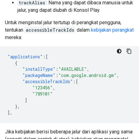
trackAlias
: Nama yang dapat dibaca manusia untuk
jalur, yang dapat diubah di Konsol Play.
Untuk menginstal jalur tertutup di perangkat pengguna,
tentukan
accessibleTrackIds
dalam
kebijakan perangkat
mereka:
"applications"
:[
{
"installType"
:
"AVAILABLE"
,
"packageName"
:
"com.google.android.gm"
,
"accessibleTrackIds"
:[
"123456"
,
"789101"
]
},
],
Jika kebijakan berisi beberapa jalur dari aplikasi yang sama