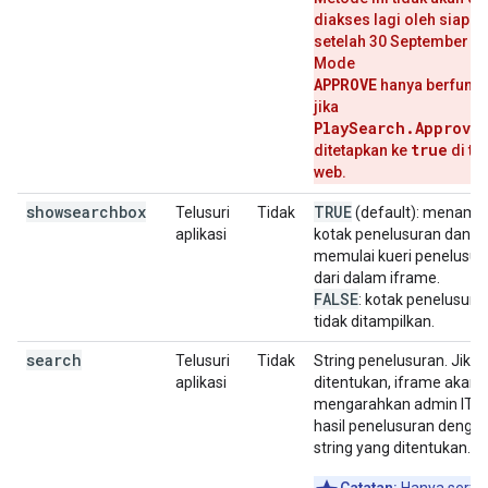
diakses lagi oleh siapa 
setelah 30 September 2
Mode
APPROVE
hanya berfungs
jika
PlaySearch.Approve
true
ditetapkan ke
di to
web.
showsearchbox
TRUE
Telusuri
Tidak
(default): menampi
aplikasi
kotak penelusuran dan
memulai kueri penelusur
dari dalam iframe.
FALSE
: kotak penelusura
tidak ditampilkan.
search
Telusuri
Tidak
String penelusuran. Jika
aplikasi
ditentukan, iframe akan
mengarahkan admin IT k
hasil penelusuran denga
string yang ditentukan.