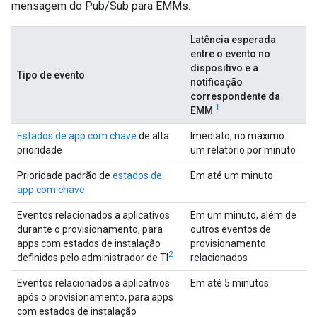
mensagem do Pub/Sub para EMMs.
Latência esperada
entre o evento no
dispositivo e a
Tipo de evento
notificação
correspondente da
1
EMM
Estados de app com chave
de alta
Imediato, no máximo
prioridade
um relatório por minuto
Prioridade padrão de
estados de
Em até um minuto
app com chave
Eventos relacionados a aplicativos
Em um minuto, além de
durante o provisionamento, para
outros eventos de
apps com estados de instalação
provisionamento
2
definidos pelo administrador de TI
relacionados
Eventos relacionados a aplicativos
Em até 5 minutos
após o provisionamento, para apps
com estados de instalação