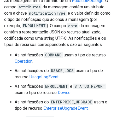
As mensagens têm o formato de um
PubsubMessage
. O
campo
attributes
da mensagem contém um atributo
com a chave
notificationType
e o valor definido como
o tipo de notificação que acionou a mensagem (por
exemplo,
ENROLLMENT
). O campo
data
da mensagem
contém a representação JSON do recurso atualizado,
codificada como uma string UTF-8. As notificações e os
tipos de recursos correspondentes são os seguintes:
As notificações
COMMAND
usam o tipo de recurso
Operation
.
As notificações do
USAGE_LOGS
usam o tipo de
recurso
UsageLogEvent
.
As notificações
ENROLLMENT
e
STATUS_REPORT
usam o tipo de recurso
Device
.
As notificações do
ENTERPRISE_UPGRADE
usam o
tipo de recurso
EnterpriseUpgradeEvent
.