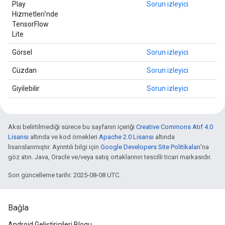
Play
Sorun izleyici
Hizmetleri'nde
TensorFlow
Lite
Görsel
Sorun izleyici
Cüzdan
Sorun izleyici
Giyilebilir
Sorun izleyici
Aksi belirtilmediği sürece bu sayfanın içeriği
Creative Commons Atıf 4.0
Lisansı
altında ve kod örnekleri
Apache 2.0 Lisansı
altında
lisanslanmıştır. Ayrıntılı bilgi için
Google Developers Site Politikaları
'na
göz atın. Java, Oracle ve/veya satış ortaklarının tescilli ticari markasıdır.
Son güncelleme tarihi: 2025-08-08 UTC.
Bağla
Android Geliştiricileri Blogu