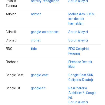
Etkinlik
activity-recognition
Sorun izleyici
Tanıma
AdMob
admob
Mobile Ads SDK'sı
için destek
kaynakları
Bilinirlik
google-awareness
Sorun izleyici
Cronet
cronet
Sorun izleyici
FIDO
fido
FIDO Geliştirici
Forumu
Firebase
Firebase Destek
Ekibi
Google Cast
google-cast
Google Cast SDK
Geliştirici Desteği
Google Fit
google-fit
Nasıl Yardım
Alabilirim? | Google
Fit
,
Sorun izleyici