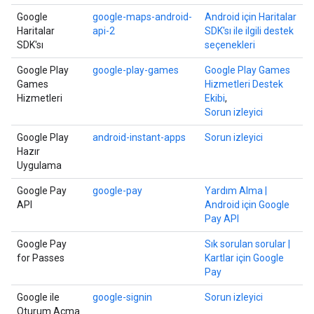
Google
google-maps-android-
Android için Haritalar
Haritalar
api-2
SDK'sı ile ilgili destek
SDK'sı
seçenekleri
Google Play
google-play-games
Google Play Games
Games
Hizmetleri Destek
Hizmetleri
Ekibi
,
Sorun izleyici
Google Play
android-instant-apps
Sorun izleyici
Hazır
Uygulama
Google Pay
google-pay
Yardım Alma |
API
Android için Google
Pay API
Google Pay
Sık sorulan sorular |
for Passes
Kartlar için Google
Pay
Google ile
google-signin
Sorun izleyici
Oturum Açma