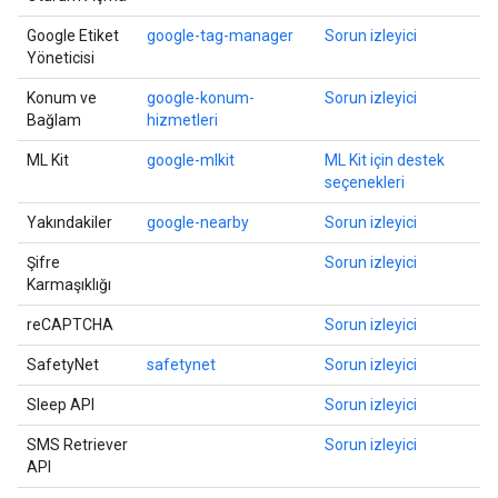
Google Etiket
google-tag-manager
Sorun izleyici
Yöneticisi
Konum ve
google-konum-
Sorun izleyici
Bağlam
hizmetleri
ML Kit
google-mlkit
ML Kit için destek
seçenekleri
Yakındakiler
google-nearby
Sorun izleyici
Şifre
Sorun izleyici
Karmaşıklığı
reCAPTCHA
Sorun izleyici
SafetyNet
safetynet
Sorun izleyici
Sleep API
Sorun izleyici
SMS Retriever
Sorun izleyici
API