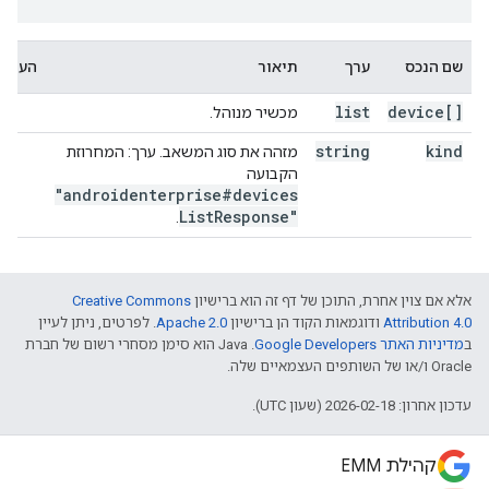
שם הנכס
ערך
תיאור
הערות
list
device[]
מכשיר מנוהל.
string
kind
מזהה את סוג המשאב. ערך: המחרוזת
הקבועה
"androidenterprise#devices
List
Response"
.
אלא אם צוין אחרת, התוכן של דף זה הוא ברישיון
Creative Commons
Attribution 4.0
ודוגמאות הקוד הן ברישיון
Apache 2.0
. לפרטים, ניתן לעיין
ב
מדיניות האתר Google Developers‏
.‏ Java הוא סימן מסחרי רשום של חברת
Oracle ו/או של השותפים העצמאיים שלה.
עדכון אחרון: 2026-02-18 (שעון UTC).
קהילת EMM