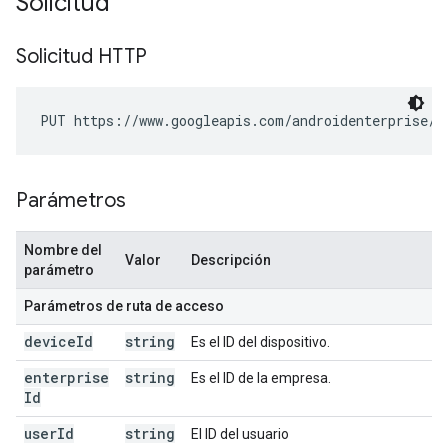
Solicitud
Solicitud HTTP
PUT https://www.googleapis.com/androidenterprise/v
Parámetros
Nombre del
Valor
Descripción
parámetro
Parámetros de ruta de acceso
device
Id
string
Es el ID del dispositivo.
enterprise
string
Es el ID de la empresa.
Id
user
Id
string
El ID del usuario