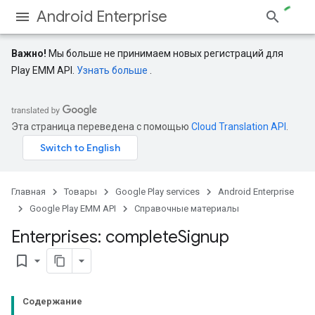
Android Enterprise
Важно!
Мы больше не принимаем новых регистраций для
Play EMM API.
Узнать больше
.
Эта страница переведена с помощью
Cloud Translation API
.
Главная
Товары
Google Play services
Android Enterprise
Google Play EMM API
Справочные материалы
Enterprises: complete
Signup
bookmark_border
Содержание