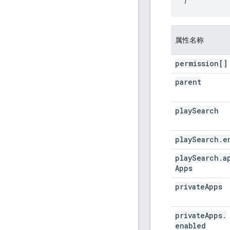
属性名称
permission[]
parent
play
Search
play
Search
.
e
play
Search
.
a
Apps
private
Apps
private
Apps
.
enabled