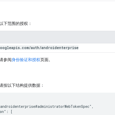
以下范围的授权：
oogleapis
.
com
/
auth
/
androidenterprise
请参阅
身份验证和授权
页面。
请按以下结构提供数据：
androidenterprise#administratorWebTokenSpec",

on": [
