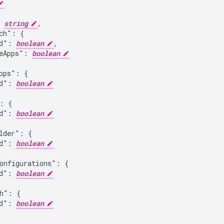
 
string
,

ch": {

d": 
boolean
,

eApps": 
boolean
pps": {

d": 
boolean
: {

d": 
boolean
lder": {

d": 
boolean
onfigurations": {

d": 
boolean
h": {

d": 
boolean