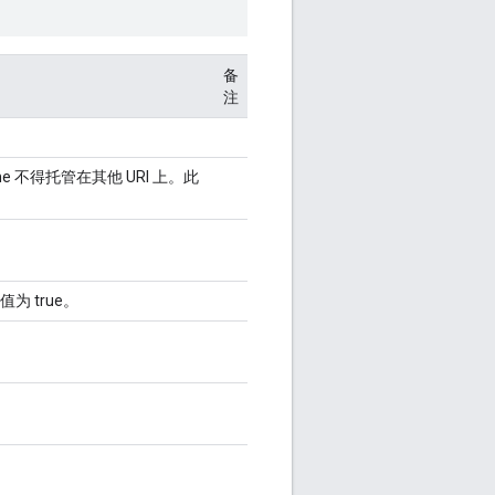
备
注
ame 不得托管在其他 URI 上。此
值为 true。
。