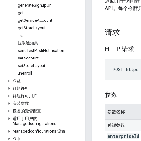
返回用于访问嵌入式
generate
Signup
Url
API。每个令
get
get
Service
Account
get
Store
Layout
请求
list
拉取通知集
HTTP 请求
send
Test
Push
Notification
set
Account
set
Store
Layout
POST https:
unenroll
权益
群组许可
参数
群组许可用户
安装次数
设备的受管配置
参数名称
适用于用户的
Managedconfigurations
路径参数
Managedconfigurations 设置
enterprise
Id
权限