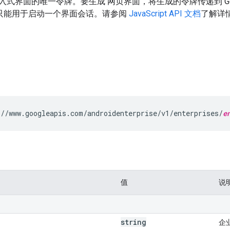
界面的唯一令牌。要生成 网页界面，将生成的令牌传递到 Google Pl
牌只能用于启动一个界面会话。请参阅
JavaScript API 文档
了解详
//www.googleapis.com/androidenterprise/v1/enterprises/
e
值
说
string
企业