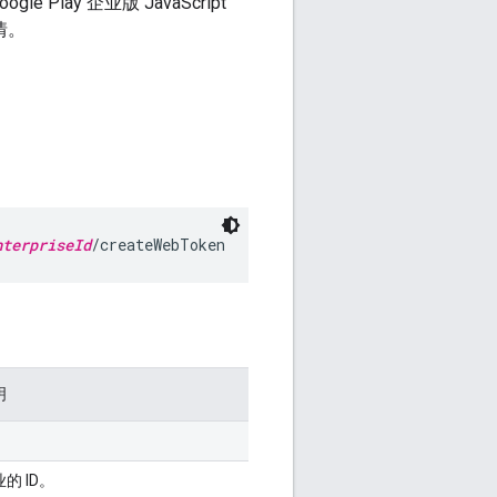
ay 企业版 JavaScript
情。
nterpriseId
/createWebToken
明
的 ID。