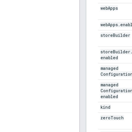
web
Apps
web
Apps
.
enab
store
Builder
store
Builder
enabled
managed
Configuratio
managed
Configuratio
enabled
kind
zero
Touch