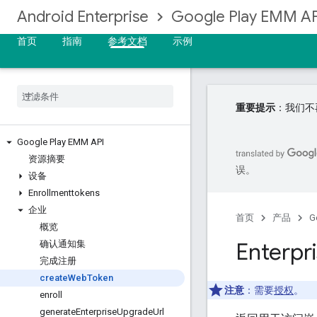
Android Enterprise
Google Play EMM AP
首页
指南
参考文档
示例
重要提示
：我们不再
Google Play EMM API
资源摘要
误。
设备
Enrollmenttokens
企业
首页
产品
G
概览
Enterpri
确认通知集
完成注册
create
Web
Token
注意
：需要
授权
。
enroll
generate
Enterprise
Upgrade
Url