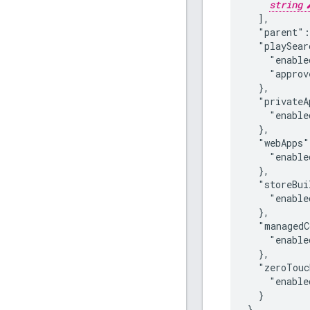
string
  ],

  "parent":
  "playSear
    "enable
    "approv
  },

  "privateA
    "enable
  },

  "webApps"
    "enable
  },

  "storeBui
    "enable
  },

  "managedC
    "enable
  },

  "zeroTouc
    "enable
  }

}