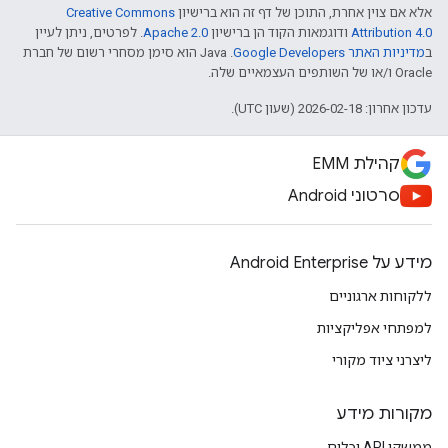
אלא אם צוין אחרת, התוכן של דף זה הוא ברישיון
Creative Commons
Attribution 4.0
ודוגמאות הקוד הן ברישיון
Apache 2.0
. לפרטים, ניתן לעיין
ב
מדיניות האתר Google Developers‏
.‏ Java הוא סימן מסחרי רשום של חברת
Oracle ו/או של השותפים העצמאיים שלה.
עדכון אחרון: 2026-02-18 (שעון UTC).
קהילת EMM
סרטוני Android
מידע על Android Enterprise
ללקוחות ארגוניים
למפתחי אפליקציות
ליצרני ציוד מקורי
מקורות מידע
ממשקי API וכלים