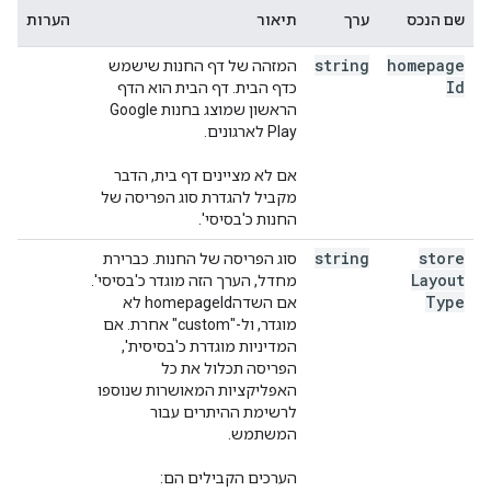
שם הנכס
ערך
תיאור
הערות
string
homepage
המזהה של דף החנות שישמש
Id
כדף הבית. דף הבית הוא הדף
הראשון שמוצג בחנות Google
Play לארגונים.
אם לא מציינים דף בית, הדבר
מקביל להגדרת סוג הפריסה של
החנות כ'בסיסי'.
string
store
סוג הפריסה של החנות. כברירת
Layout
מחדל, הערך הזה מוגדר כ'בסיסי'.
Type
אם השדהhomepageId לא
מוגדר, ול-"custom" אחרת. אם
המדיניות מוגדרת כ'בסיסית',
הפריסה תכלול את כל
האפליקציות המאושרות שנוספו
לרשימת ההיתרים עבור
המשתמש.
הערכים הקבילים הם: