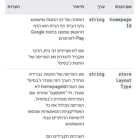
שם הנכס
ערך
תיאור
הערות
string
homepage
המזהה של דף החנות שישמש
Id
כדף הבית. דף הבית הוא הדף
הראשון שמוצג בחנות Google
Play לארגונים.
אם לא מציינים דף בית, הדבר
מקביל להגדרת סוג הפריסה של
החנות כ'בסיסי'.
string
store
סוג הפריסה של החנות. כברירת
Layout
מחדל, הערך הזה מוגדר כ'בסיסי'.
Type
אם השדהhomepageId לא
מוגדר, ול-"custom" אחרת. אם
המדיניות מוגדרת כ'בסיסית',
הפריסה תכלול את כל
האפליקציות המאושרות שנוספו
לרשימת ההיתרים עבור
המשתמש.
הערכים הקבילים הם: