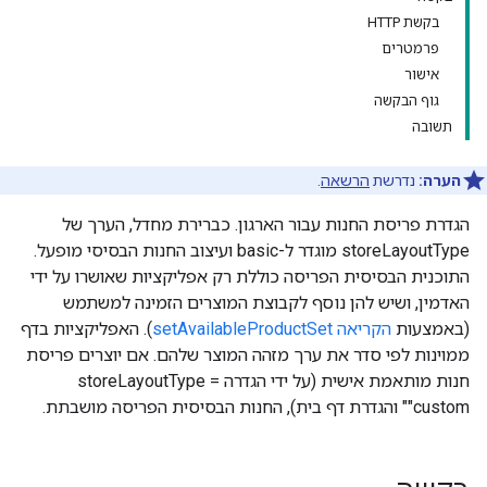
בקשת HTTP
פרמטרים
אישור
גוף הבקשה
תשובה
הערה:
נדרשת
הרשאה
.
הגדרת פריסת החנות עבור הארגון. כברירת מחדל, הערך של
storeLayoutType מוגדר ל-basic ועיצוב החנות הבסיסי מופעל.
התוכנית הבסיסית הפריסה כוללת רק אפליקציות שאושרו על ידי
האדמין, ושיש להן נוסף לקבוצת המוצרים הזמינה למשתמש
(באמצעות
הקריאה setAvailableProductSet
). האפליקציות בדף
ממוינות לפי סדר את ערך מזהה המוצר שלהם. אם יוצרים פריסת
חנות מותאמת אישית (על ידי הגדרה storeLayoutType =
"custom" והגדרת דף בית), החנות הבסיסית הפריסה מושבתת.