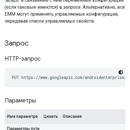
mcmId
и связанные с ним переменные конфигурации
(если таковые имеются) в запросе. Альтернативно, все
EMM могут применять управляемые конфигурации,
передавая список управляемых свойств.
Запрос
HTTP-запрос
PUT https://www.googleapis.com/androidenterprise/v
Параметры
Имя параметра
Ценить
Описание
Параметры пути