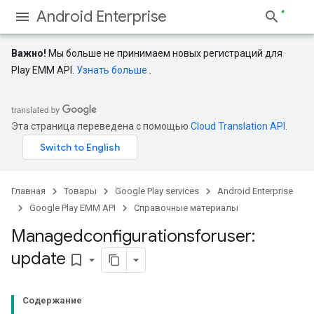
Android Enterprise
Важно!
Мы больше не принимаем новых регистраций для
Play EMM API.
Узнать больше
.
Эта страница переведена с помощью
Cloud Translation API
.
Главная
Товары
Google Play services
Android Enterprise
а
Google Play EMM API
Справочные материалы
вателя
Managedconfigurationsforuser:
update
bookmark_border
Содержание