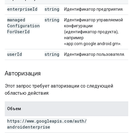
enterprise
Id
string
Идентификатор предприятия.
managed
string
Идентификатор управляемой
Configuration
конфигурации
For
User
Id
(идентификатор продукта),
например
«app:com.google.android.gm».
user
Id
string
Идентификатор пользователя.
Авторизация
Этот запрос требует авторизации со следующей
областью действия:
Объем
https:
/
/
www
.
googleapis
.
com
/
auth
/
androidenterprise