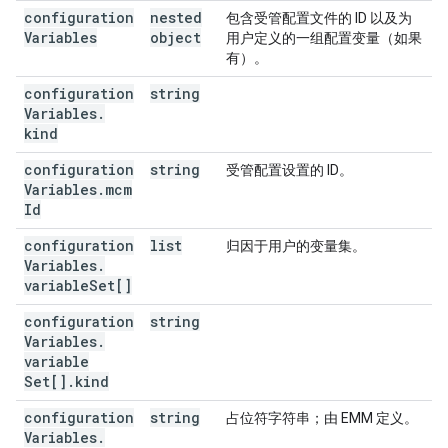
"kind"
:
"androidenterprise#configurationVariab
configuration
nested
包含受管配置文件的 ID 以及为
"mcmId"
:
string
,
Variables
object
用户定义的一组配置变量（如果
"variableSet"
:
[
有）。
"kind"
:
"androidenterprise#variableSet"
,
configuration
string
"placeholder"
:
string
,
Variables
.
"userValue"
:
string
kind
]
configuration
string
受管配置设置的 ID。
}

Variables
.
mcm
}
Id
configuration
list
归因于用户的变量集。
Variables
.
variable
Set[]
configuration
string
Variables
.
variable
Set[]
.
kind
configuration
string
占位符字符串；由 EMM 定义。
Variables
.