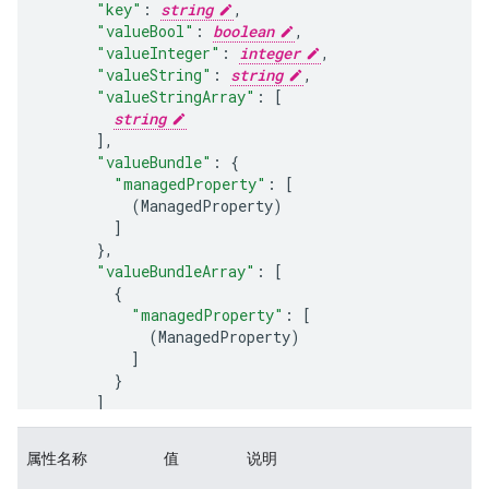
"key"
:
string
,
"valueBool"
:
boolean
,
"valueInteger"
:
integer
,
"valueString"
:
string
,
"valueStringArray"
:
[
string
],
"valueBundle"
:
"managedProperty"
:
[
(
ManagedProperty
)
]
}
,
"valueBundleArray"
:
[
"managedProperty"
:
[
(
ManagedProperty
)
]
]
],
属性名称
值
说明
"configurationVariables"
: