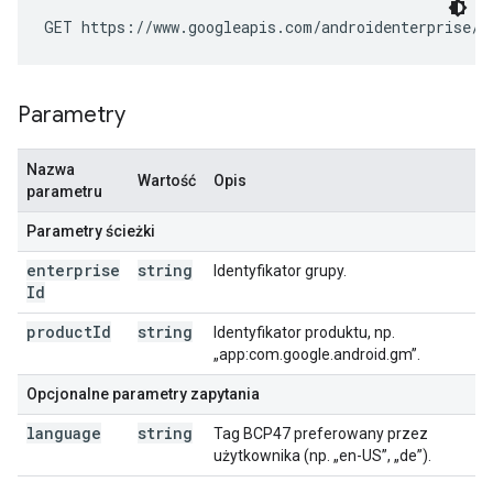
GET https://www.googleapis.com/androidenterprise/v
Parametry
Nazwa
Wartość
Opis
parametru
Parametry ścieżki
enterprise
string
Identyfikator grupy.
Id
product
Id
string
Identyfikator produktu, np.
„app:com.google.android.gm”.
Opcjonalne parametry zapytania
language
string
Tag BCP47 preferowany przez
użytkownika (np. „en-US”, „de”).