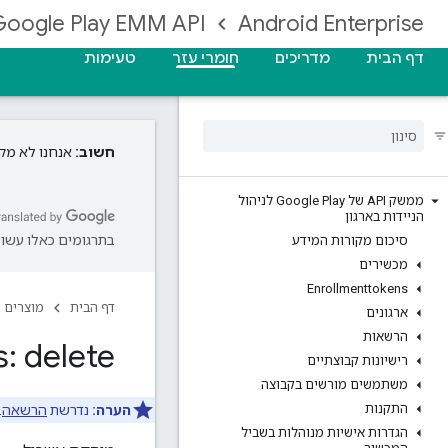
Google Play EMM API
Android Enterprise
דף הבית
מדריכים
חומרי עזר
טעימות
חשוב:
אנחנו לא מקבלים
ממשק API של Google Play לניהול
הניידות בארגון
בתרגומים כאלו עשויו
סיכום מקורות המידע
מכשירים
Enrollmenttokens
דף הבית
מוצרים
ארגונים
הרשאות
s: delete
רישיונות קבוצתיים
משתמשים מורשים בקבוצה
התקנות
הערה:
נדרשת
הרשאה
.
הגדרות אישיות מנוהלות בשביל