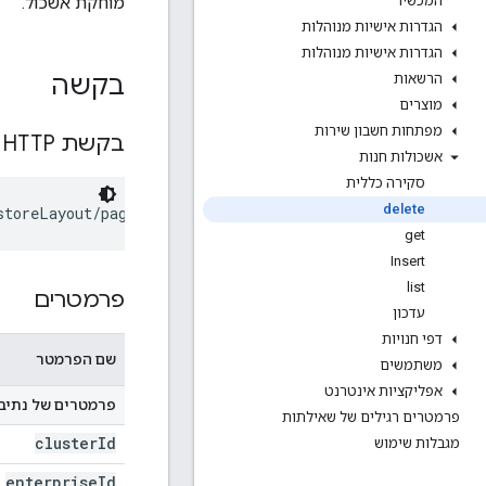
מוחקת אשכול.
המכשיר
הגדרות אישיות מנוהלות
הגדרות אישיות מנוהלות
בקשה
הרשאות
מוצרים
מפתחות חשבון שירות
בקשת HTTP
אשכולות חנות
סקירה כללית
delete
storeLayout/pages/
pageId
/clusters/
clusterId
get
Insert
list
פרמטרים
עדכון
דפי חנויות
שם הפרמטר
משתמשים
אפליקציות אינטרנט
פרמטרים של נתיב
פרמטרים רגילים של שאילתות
cluster
Id
מגבלות שימוש
enterprise
Id