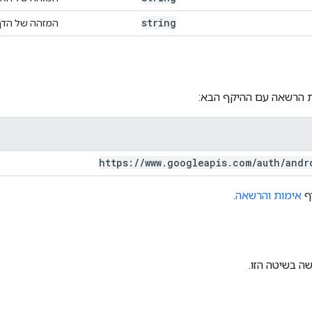
string
המזהה של הדף
ת הרשאה עם ההיקף הבא:
https:
/
/
www
.
googleapis
.
com
/
auth
/
andr
דף
אימות והרשאה
.
ה בשיטה הזו.