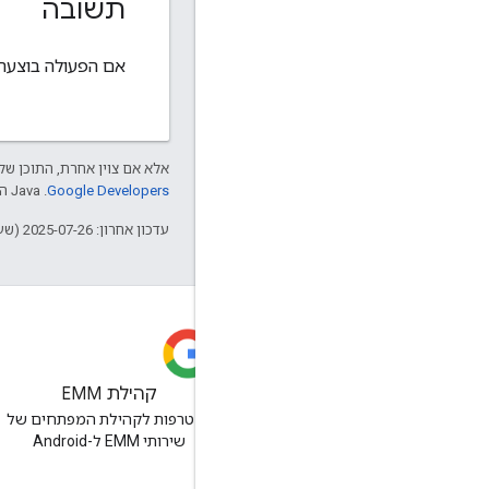
תשובה
אם הפעולה בוצעה ל
אלא אם צוין אחרת, התוכן של 
Google Developers‏
.‏ Java הוא סימן מסחרי רשום של חברת Oracle ו/או של השותפים העצמאיים שלה.
עדכון אחרון: 2025-07-26 (שעון UTC).
קהילת EMM
הצטרפות לקהילת המפתחים של
שירותי EMM ל-Android