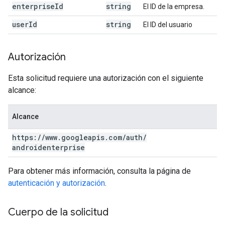
enterprise
Id
string
El ID de la empresa.
user
Id
string
El ID del usuario
Autorización
Esta solicitud requiere una autorización con el siguiente
alcance:
Alcance
https:
/
/
www
.
googleapis
.
com
/
auth
/
androidenterprise
Para obtener más información, consulta la página de
autenticación y autorización
.
Cuerpo de la solicitud