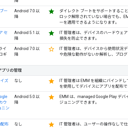
降
star
 ブー
Android 7.0 以
ダイレクト ブートをサポートすることで、A
降
ロック解除されていない場合でも、EMM
ーを適用できるようになります。
star
ア セ
Android 5.1 以
IT 管理者は、デバイスのハードウェ
降
損失を防止できます。
star_border
プライ
Android 7.0 以
IT 管理者は、デバイスから使用状況
 ロギ
降
や危険な動作がないか解析し、プログ
アプリの管理
star
ライズ
なし
IT 管理者は EMM を組織にバインドして、EM
を使用してデバイスにアプリを配布で
star
ogle
Android 5.0 以
EMM は、managed Google Pl
アカウ
降
ジョニングできます。
ョニン
star
動配布
なし
IT 管理者は、ユーザーの操作なしで