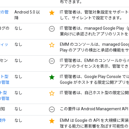
布できます。
star
定の管
Android 5.0 以
IT 管理者は、管理対象設定をサポー
降
して、サイレントで設定できます。
remove_circle_outline
タログの
なし
IT 管理者は、managed Google Play（
業向けに承認されたアプリのリストを
star_border
ティッ
なし
EMM のコンソールは、managed Google 
Play のアプリの検出と承認の機能を
remove_circle_outline
イセン
なし
IT 管理者は、EMM のコンソールから man
アプリのライセンスを表示、管理でき
star
ホスト型
なし
IT 管理者は、Google Play Conso
の管理
Google がホストする限定公開アプ
star_border
スト型
なし
IT 管理者は、自己ホスト型の限定公
の管理
remove_circle_outline
通知
なし
この要件は Android Management
star
用要件
なし
EMM は Google の API を大
理する能力に悪影響を及ぼす可能性の