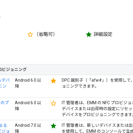
ト
star_border
star
す
（省略可）
詳細設定
ロビジョニング
star
によるデバ
Android 6.0 以
DPC 識別子（「afw#」）を使用
ニン
降
ョニングできます。
star_border
イスのプ
Android 6.0 以
IT 管理者は、EMM の NFC プロ
降
デバイスまたは出荷時の設定にリセッ
デバイスをプロビジョニングできます
star
による
Android 7.0 以
IT 管理者は、新しいデバイスまたは
ビジョ
降
を使用して、EMM のコンソールで生成