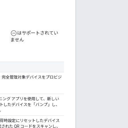
remove_circle_outline
はサポートされてい
ません
して、完全管理対象デバイスをプロビジ
ビジョニング アプリを使用して、新しい
トしたデバイスを「バンプ」し、
。
出荷時設定にリセットしたデバイス
された QR コードをスキャンし、