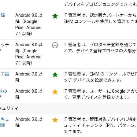
デバイスをプロビジョニングできます
star
登録
Android 8.0 以
IT 管理者は、認定販売パートナーか
降（Google
EMM コンソールを使用して管理でき
Pixel: Android
7.1 以降）
remove_circle_outline
タッチ
Android 8.0 以
IT 管理者は、ゼロタッチ登録を通じて
グ
降（Google
とで、デバイス登録プロセスの大部分
Pixel: Android
7.1 以降）
star
ッチ設
Android 7.0 以
IT 管理者は、EMM のコンソールでゼロ
降
ッチ デバイスを設定できます。
star
イスの
Android 8.0 以
IT 管理者は、ユーザーに Google
グ
降
く、専用デバイスを登録できます。
キュリティ
star
セキュ
Android 5.0 以
IT 管理者は、管理対象デバイスに特
課題
降
ュリティ チャレンジ（PIN、パター
できます。