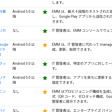
します。
star
理対象
Android 5.0 以
EMM は、最大 4 段階のネストさ
降
し、Google Play アプリから送
きます。
star
プリの
なし
IT 管理者は、EMM コンソールで
star
oogle
Android 5.0 以
EMM は、IT 管理者に代わって managed
のラ
降
成、更新、削除できます。
理
star
トラッ
Android 5.0 以
IT 管理者は、特定のアプリに対して
降
す。
star
プリケ
Android 5.0 以
IT 管理者は、アプリを直ちに更新する
理
降
設定できます。
star
ョニン
なし
EMM はプロビジョニング構成を生
式（QR コード、ゼロタッチ構成、Google
管理者に提示できます。
star
e バイ
なし
IT 管理者は、エンタープライズ バインデ