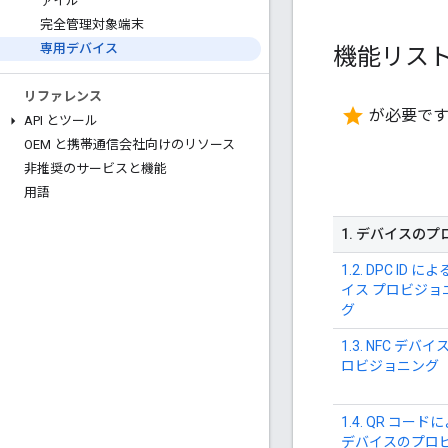
ァイル
完全管理対象端末
専用デバイス
機能リス
リファレンス
star
が必要で
API とツール
OEM と携帯通信会社向けのリソース
非推奨のサービスと機能
用語
1
.
デバイスのプ
1.2. DPC ID 
イス プロビジョ
グ
1.3. NFC デバ
ロビジョニング
1.4. QR コード
デバイスのプロ