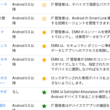
star_border
コード
Android 5.0 以
IT 管理者は、デバイスで高度なパス
降
star_border
 の管
Android 6.0 以
IT 管理者は、Android の Smart
降
する信頼エージェントを管理できます
star
ック
Android 5.0 以
IT 管理者は、EMM のコンソール
降
トでロックし、仕事用データをワイプ
star
アンス
Android 5.0 以
EMM は、セキュリティ ポリシーに
降
データとアプリへのアクセスを制限し
star
のセキ
Android 5.0 以
EMM は、IT 管理者が EMM のコ
ー
降
スタマイズしなくても、指定されたセ
でデバイスに適用しなければなりませ
star
スのセ
Android 6.0 以
ロックダウンされた専用デバイスをユ
シー
降
きないようにします。
star
 のサポ
なし
EMM は SafetyNet Attestatio
Android デバイスであることを確認
star
確認の
Android 5.0 以
IT 管理者はデバイスでアプリの確認