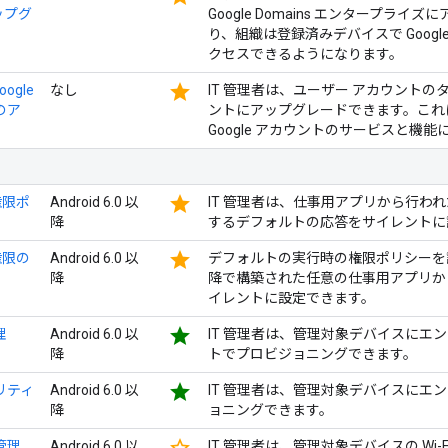
ップグ
Google Domains エンタープラ
り、組織は登録済みデバイスで Goog
クセスできるようになります。
star
oogle
なし
IT 管理者は、ユーザー アカウントのタ
のア
ントにアップグレードできます。これ
Google アカウントのサービスと機
star
権限ポ
Android 6.0 以
IT 管理者は、仕事用アプリから行わ
降
するデフォルトの応答をサイレントに
star
権限の
Android 6.0 以
デフォルトの実行時の権限ポリシーを設定す
降
降で構築された任意の仕事用アプリか
イレントに設定できます。
star
理
Android 6.0 以
IT 管理者は、管理対象デバイスにエンタ
降
トでプロビジョニングできます。
star
キュリティ
Android 6.0 以
IT 管理者は、管理対象デバイスにエンタ
降
ョニングできます。
star_border
細管理
Android 6.0 以
IT 管理者は、管理対象デバイスの Wi