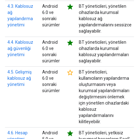
star
4.3. Kablosuz
Android
BT yöneticileri, yönetilen
ağ
6.0 ve
cihazlarda kurumsal
yapılandırma
sonraki
kablosuz ağ
yönetimi
sürümler
yapılandırmalarını sessizce
sağlayabilir.
star
4.4. Kablosuz
Android
BT yöneticileri, yönetilen
ağ güvenliği
6.0 ve
cihazlarda kurumsal
yönetimi
sonraki
kablosuz yapılandırmaları
sürümler
sağlayabilir.
star_border
4.5. Gelişmiş
Android
BT yöneticileri,
kablosuz ağ
6.0 ve
kullanıcıların yapılandırma
yönetimi
sonraki
oluşturmasını veya
sürümler
kurumsal yapılandırmaları
değiştirmesini önlemek
için yönetilen cihazlardaki
kablosuz
yapılandırmalarını
kilitleyebilir.
star
4.6. Hesap
Android
BT yöneticileri, yetkisiz