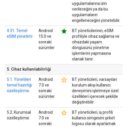
uygulamalarına izin
verileceğini ya da bu
uygulamaların
engelleneceğini yönetebilir.
star
4.31. Temel
Android
BT yöneticilerinin, eSIM
eSIM yönetimi
15.0 ve
profiliyle cihaz sağlama ve
sonraki
cihazdaki yaşam
sürümler
döngüsünü yönetme
işlemlerini yapmasına
olanak tanır.
5
.
Cihaz kullanılabilirliği
star_border
5.1. Yönetilen
Android
BT yöneticileri, varsayılan
temel hazırlığı
7.0 ve
kurulum akışı kullanıcı
özelleştirme
sonraki
deneyimini işletmeye özel
sürümler
özellikleri içerecek şekilde
değiştirebilir.
star_border
5.2. Kurumsal
Android
BT yöneticileri, iş profili
özelleştirme
7.0 ve
kullanıcı simgesini şirket
sonraki
logosu olarak ayarlamak