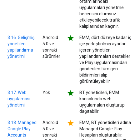
ortamlarındaki
uygulamaları yönetme
becerisini olumsuz
etkileyebilecek trafik
kalıplarından kaçınır.
star
3.16. Gelişmiş
Android
EMM, dört düzeye kadar iç
yönetilen
5.0 ve
içe yerleştirilmiş ayarlar
yapılandırma
sonraki
içeren yönetilen
yönetimi
sürümler
yapılandırmaları destekler
ve Play uygulamasından
gönderilen tüm geri
bildirimleri alıp
görüntüleyebilir.
star
3.17. Web
Yok
BT yöneticileri, EMM
uygulaması
konsolunda web
yönetimi
uygulamaları oluşturup
dağıtabilir.
star
3.18. Managed
Android
EMM, BT yöneticileri adına
Google Play
5.0 ve
Managed Google Play
Accounts
sonraki
Hesapları oluşturabilir,