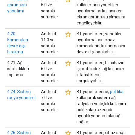
görüntüsü
5.0 ve
kullanıcıların yönetilen
yönetimi
sonraki
uygulamaları kullanırken
sürümler
ekran görüntüsü almasını
engelleyebilir.
star_border
4.20.
Android
BT yöneticileri, yönetilen
Kameraları
11.0 ve
uygulamaların cihaz
devre dışı
sonraki
kameralarını kullanmasını
bırakma
sürümler
devre dışı bırakabilir.
star_border
4.21. Ağ
Android
BT yöneticileri, bir cihazın
istatistikleri
6.0 ve
iş profilindeki ağ kullanım
toplama
sonraki
istatistiklerini
sürümler
sorgulayabilir.
star_border
4.24. Sistem
Android
BT yöneticilerine,
politika
radyo yönetimi
7.0 ve
kullanarak sistem ağ
sonraki
radyoları ve ilişkili kullanım
sürümler
politikaları üzerinde
ayrıntılı yönetim olanağı
sağlar.
star_border
4.26. Sistem
Android
BT yöneticileri, cihaz saati