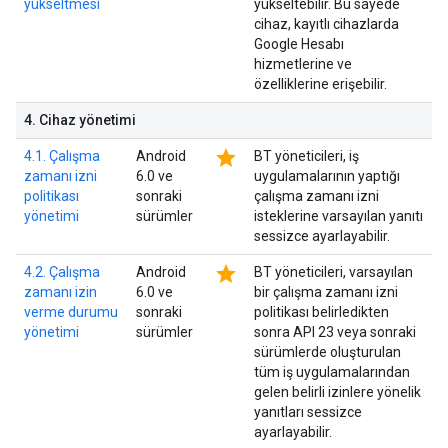
yükseltmesi
yükseltebilir. Bu sayede
cihaz, kayıtlı cihazlarda
Google Hesabı
hizmetlerine ve
özelliklerine erişebilir.
4
.
Cihaz yönetimi
star
4.1. Çalışma
Android
BT yöneticileri, iş
zamanı izni
6.0 ve
uygulamalarının yaptığı
politikası
sonraki
çalışma zamanı izni
yönetimi
sürümler
isteklerine varsayılan yanıtı
sessizce ayarlayabilir.
star
4.2. Çalışma
Android
BT yöneticileri, varsayılan
zamanı izin
6.0 ve
bir çalışma zamanı izni
verme durumu
sonraki
politikası belirledikten
yönetimi
sürümler
sonra API 23 veya sonraki
sürümlerde oluşturulan
tüm iş uygulamalarından
gelen belirli izinlere yönelik
yanıtları sessizce
ayarlayabilir.