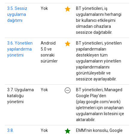
star
3.5. Sessiz
Yok
BT yöneticileri, iş
uygulama
uygulamalarını herhangi
dağıtımı
bir kullanıcı etkileşimi
olmadan cihazlara
sessizce dağıtabilir.
star
3.6. Yönetilen
Android
BT yöneticileri, yönetilen
yapılandırma
5.0 ve
yapılandırmaları
yönetimi
sonraki
destekleyen tüm
sürümler
uygulamaların yönetilen
yapılandırmalarını
görüntüleyebilir ve
sessizce ayarlayabilir.
remove_circle_outline
3.7. Uygulama
Yok
BT yöneticileri, Managed
kataloğu
Google Play'den
yönetimi
(play.google.com/work)
işletmeleri için onaylanan
uygulamaların listesini içe
aktarabilir.
star
3.8.
Yok
EMM'nin konsolu, Google