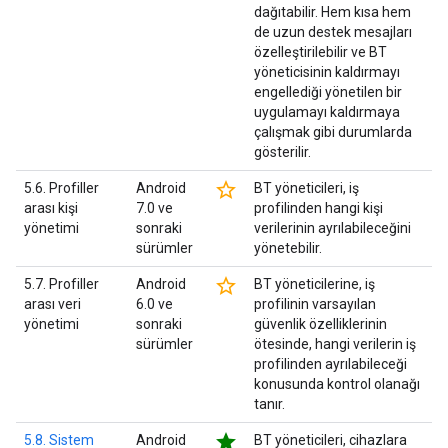
dağıtabilir. Hem kısa hem
de uzun destek mesajları
özelleştirilebilir ve BT
yöneticisinin kaldırmayı
engellediği yönetilen bir
uygulamayı kaldırmaya
çalışmak gibi durumlarda
gösterilir.
star_border
5.6. Profiller
Android
BT yöneticileri, iş
arası kişi
7.0 ve
profilinden hangi kişi
yönetimi
sonraki
verilerinin ayrılabileceğini
sürümler
yönetebilir.
star_border
5.7. Profiller
Android
BT yöneticilerine, iş
arası veri
6.0 ve
profilinin varsayılan
yönetimi
sonraki
güvenlik özelliklerinin
sürümler
ötesinde, hangi verilerin iş
profilinden ayrılabileceği
konusunda kontrol olanağı
tanır.
star
5.8. Sistem
Android
BT yöneticileri, cihazlara