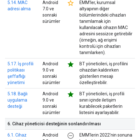
star_border
5.14. MAC
Android
EMM'ler, kurumsal
adresi alma
7.0 ve
altyapının diğer
sonraki
bölümlerindeki cihazları
sürümler
tanımlamak için
kullanılacak cihazın MAC
adresini sessizce getirebilir
(örneğin, ağ erişimi
kontrolü için cihazları
tanımlarken).
star
5.17. İş profili
Android
BT yöneticileri, iş profilini
politikası
9.0 ve
cihazdan kaldırırken
şeffaflığı
sonraki
gösterilen mesajı
yönetimi
sürümler
özelleştirebilir.
star
5.18. Bağlı
Android
BT yöneticileri, iş profili
uygulama
9.0 ve
sınırı içinde iletişim
desteği
sonraki
kurabilecek paketlerin
sürümler
listesini ayarlayabilir.
6
.
Cihaz yöneticisi desteğinin sonlandırılması
remove_circle_outline
6.1. Cihaz
Android
EMM'lerin 2022'nin sonuna