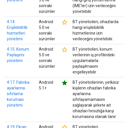
yönetimi
5.0 ve
hangi giriş yöntemlerine
sonraki
(IME'ler) izin verileceğini
sürümler
yönetebilir.
star_border
4.14.
Android
BT yöneticileri, cihazlarda
Erişilebilirlik
5.0 ve
hangi erişilebilirlik
hizmetleri
sonraki
hizmetlerine izin
yönetimi
sürümler
verileceğini yönetebilir.
star_border
4.15. Konum
Android
BT yöneticileri, konum
Paylaşımı
5.0 ve
verilerinin iş profilindeki
yönetimi
sonraki
uygulamalarla
sürümler
paylaşılmasını
engelleyebilir.
star
4.17. Fabrika
Android
BT yöneticilerinin, yetkisiz
ayarlarına
5.1+
kişilerin cihazları fabrika
sıfırlama
ayarlarına
koruması
sıfırlayamamasını
yönetimi
sağlayarak şirkete ait
cihazları hırsızlığa karşı
korumasına olanak tanır.
star_border
4.19. Ekran
Android
BT yöneticileri,