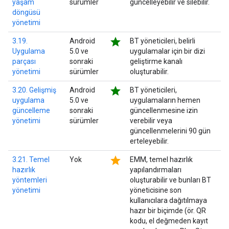
yaşam
sürümler
güncelleyebilir ve silebilir.
döngüsü
yönetimi
star
3.19.
Android
BT yöneticileri, belirli
Uygulama
5.0 ve
uygulamalar için bir dizi
parçası
sonraki
geliştirme kanalı
yönetimi
sürümler
oluşturabilir.
star
3.20. Gelişmiş
Android
BT yöneticileri,
uygulama
5.0 ve
uygulamaların hemen
güncelleme
sonraki
güncellenmesine izin
yönetimi
sürümler
verebilir veya
güncellenmelerini 90 gün
erteleyebilir.
star
3.21. Temel
Yok
EMM, temel hazırlık
hazırlık
yapılandırmaları
yöntemleri
oluşturabilir ve bunları BT
yönetimi
yöneticisine son
kullanıcılara dağıtılmaya
hazır bir biçimde (ör. QR
kodu, el değmeden kayıt