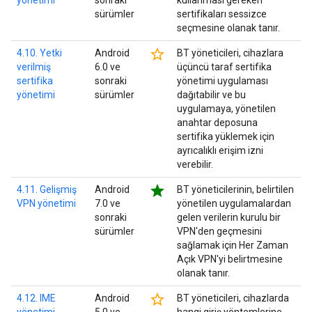
yönetimi
sonraki
kullanması gereken
sürümler
sertifikaları sessizce
seçmesine olanak tanır.
star_border
4.10. Yetki
Android
BT yöneticileri, cihazlara
verilmiş
6.0 ve
üçüncü taraf sertifika
sertifika
sonraki
yönetimi uygulaması
yönetimi
sürümler
dağıtabilir ve bu
uygulamaya, yönetilen
anahtar deposuna
sertifika yüklemek için
ayrıcalıklı erişim izni
verebilir.
star
4.11. Gelişmiş
Android
BT yöneticilerinin, belirtilen
VPN yönetimi
7.0 ve
yönetilen uygulamalardan
sonraki
gelen verilerin kurulu bir
sürümler
VPN'den geçmesini
sağlamak için Her Zaman
Açık VPN'yi belirtmesine
olanak tanır.
star_border
4.12. IME
Android
BT yöneticileri, cihazlarda