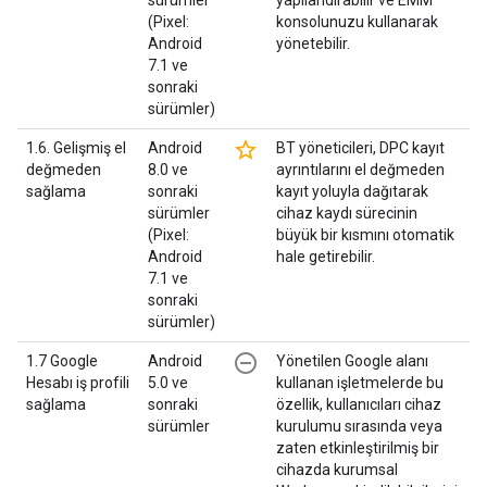
sürümler
yapılandırabilir ve EMM
(Pixel:
konsolunuzu kullanarak
Android
yönetebilir.
7.1 ve
sonraki
sürümler)
star_border
1.6. Gelişmiş el
Android
BT yöneticileri, DPC kayıt
değmeden
8.0 ve
ayrıntılarını el değmeden
sağlama
sonraki
kayıt yoluyla dağıtarak
sürümler
cihaz kaydı sürecinin
(Pixel:
büyük bir kısmını otomatik
Android
hale getirebilir.
7.1 ve
sonraki
sürümler)
remove_circle_outline
1.7 Google
Android
Yönetilen Google alanı
Hesabı iş profili
5.0 ve
kullanan işletmelerde bu
sağlama
sonraki
özellik, kullanıcıları cihaz
sürümler
kurulumu sırasında veya
zaten etkinleştirilmiş bir
cihazda kurumsal