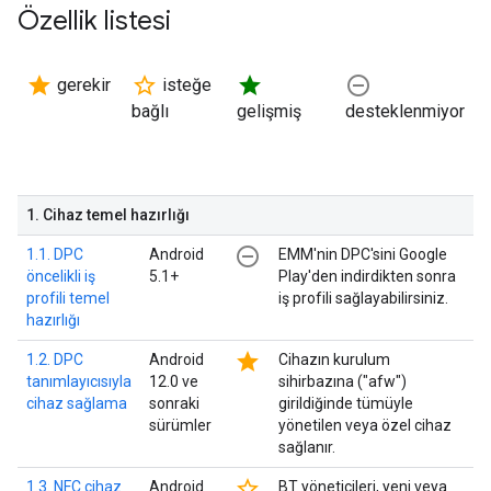
Özellik listesi
star
star_border
star
remove_circle_outline
gerekir
isteğe
bağlı
gelişmiş
desteklenmiyor
1
.
Cihaz temel hazırlığı
remove_circle_outline
1.1. DPC
Android
EMM'nin DPC'sini Google
öncelikli iş
5.1+
Play'den indirdikten sonra
profili temel
iş profili sağlayabilirsiniz.
hazırlığı
star
1.2. DPC
Android
Cihazın kurulum
tanımlayıcısıyla
12.0 ve
sihirbazına ("afw")
cihaz sağlama
sonraki
girildiğinde tümüyle
sürümler
yönetilen veya özel cihaz
sağlanır.
star_border
1.3. NFC cihaz
Android
BT yöneticileri, yeni veya