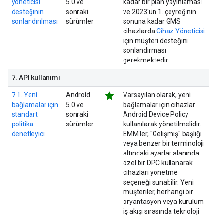
yöneticisi
5.0 ve
kadar bir plan yayınlaması
desteğinin
sonraki
ve 2023'ün 1. çeyreğinin
sonlandırılması
sürümler
sonuna kadar GMS
cihazlarda
Cihaz Yöneticisi
için müşteri desteğini
sonlandırması
gerekmektedir.
7
.
API kullanımı
star
7.1. Yeni
Android
Varsayılan olarak, yeni
bağlamalar için
5.0 ve
bağlamalar için cihazlar
standart
sonraki
Android Device Policy
politika
sürümler
kullanılarak yönetilmelidir.
denetleyici
EMM'ler, "Gelişmiş" başlığı
veya benzer bir terminoloji
altındaki ayarlar alanında
özel bir DPC kullanarak
cihazları yönetme
seçeneği sunabilir. Yeni
müşteriler, herhangi bir
oryantasyon veya kurulum
iş akışı sırasında teknoloji