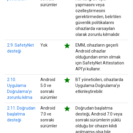
sürümler
yapmasını veya
özelleştirmesini
gerektirmeden, belirtilen
güvenlik politikalarını
cihazlarda varsayılan
olarak zorunlu kılmalıdır.
star
2.9. SafetyNet
Yok
EMM, cihazların geçerli
desteği
Android cihazlar
olduğundan emin olmak
için SafetyNet Attestation
API'yi kullanır.
star
2.10.
Android
BT yöneticileri, cihazlarda
Uygulama
5.0 ve
Uygulama Doğrulama'yı
Doğrulama'yı
sonraki
etkinleştirebilir.
zorunlu kılma
sürümler
star
2.11. Doğrudan
Android
Doğrudan başlatma
başlatma
7.0 ve
desteği, Android 7.0 veya
desteği
sonraki
sonraki sürümlerin yüklü
sürümler
olduğu bir cihazın kilidi
açılmamış olsa bile