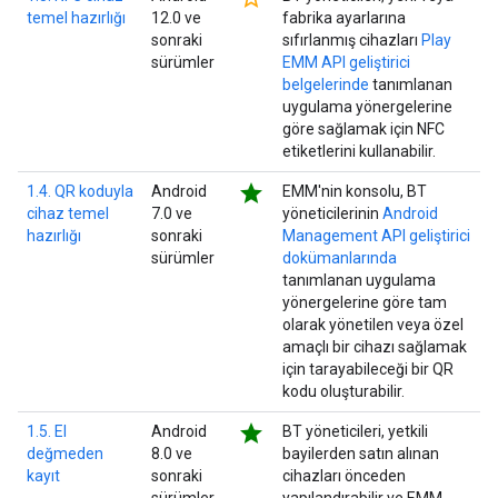
temel hazırlığı
12.0 ve
fabrika ayarlarına
sonraki
sıfırlanmış cihazları
Play
sürümler
EMM API geliştirici
belgelerinde
tanımlanan
uygulama yönergelerine
göre sağlamak için NFC
etiketlerini kullanabilir.
star
1.4. QR koduyla
Android
EMM'nin konsolu, BT
cihaz temel
7.0 ve
yöneticilerinin
Android
hazırlığı
sonraki
Management API geliştirici
sürümler
dokümanlarında
tanımlanan uygulama
yönergelerine göre tam
olarak yönetilen veya özel
amaçlı bir cihazı sağlamak
için tarayabileceği bir QR
kodu oluşturabilir.
star
1.5. El
Android
BT yöneticileri, yetkili
değmeden
8.0 ve
bayilerden satın alınan
kayıt
sonraki
cihazları önceden