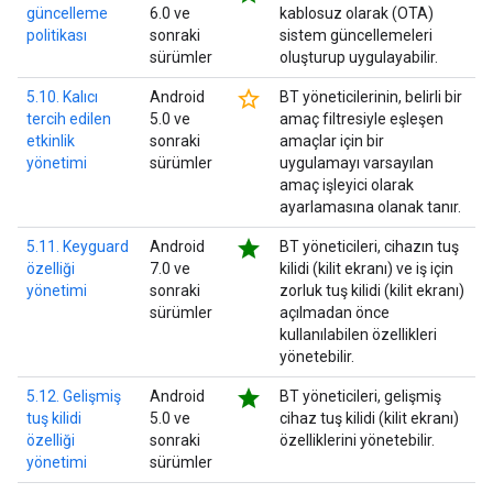
güncelleme
6.0 ve
kablosuz olarak (OTA)
politikası
sonraki
sistem güncellemeleri
sürümler
oluşturup uygulayabilir.
star_border
5.10. Kalıcı
Android
BT yöneticilerinin, belirli bir
tercih edilen
5.0 ve
amaç filtresiyle eşleşen
etkinlik
sonraki
amaçlar için bir
yönetimi
sürümler
uygulamayı varsayılan
amaç işleyici olarak
ayarlamasına olanak tanır.
star
5.11. Keyguard
Android
BT yöneticileri, cihazın tuş
özelliği
7.0 ve
kilidi (kilit ekranı) ve iş için
yönetimi
sonraki
zorluk tuş kilidi (kilit ekranı)
sürümler
açılmadan önce
kullanılabilen özellikleri
yönetebilir.
star
5.12. Gelişmiş
Android
BT yöneticileri, gelişmiş
tuş kilidi
5.0 ve
cihaz tuş kilidi (kilit ekranı)
özelliği
sonraki
özelliklerini yönetebilir.
yönetimi
sürümler