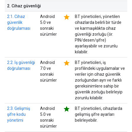
2
.
Cihaz güvenliği
star
2.1. Cihaz
Android
BT yöneticileri, yönetilen
güvenlik
5.0 ve
cihazlarda belirli bir türde
doğrulaması
sonraki
ve karmaşıklıkta cihaz
sürümler
güvenliği zorluğu (ör.
PIN/desen/şifre)
ayarlayabilir ve zorunlu
kılabilir.
star
2.2. İş güvenliği
Android
BT yöneticileri, iş
doğrulaması
7.0 ve
profilindeki uygulamalar ve
sonraki
veriler için cihaz güvenlik
sürümler
zorluğundan ayrı ve farklı
gereksinimlere sahip bir
güvenlik zorluğu belirleyip
zorunlu kılabilir.
star
2.3. Gelişmiş
Android
BT yöneticileri, cihazlarda
şifre kodu
5.0 ve
gelişmiş şifre ayarları
yönetimi
sonraki
belirleyebilir.
sürümler