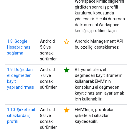
Workspace kimlik bilgilerini
girdikten sonra iş profili
kurulumu konusunda
yönlendirir. Her iki durumda
da kurumsal Workspace
kimliği iş profiline taşınır.
star_border
1.8. Google
Android
Android Management API
Hesabı cihaz
5.0 ve
bu özelliği desteklemez.
sağlama
sonraki
sürümler
star
1.9. Doğrudan
Android
BT yöneticileri, el
el değmeden
7.0 ve
değmeden kayıt iframe'ini
kayıt
sonraki
kullanarak EMM'nin
yapılandırması
sürümler
konsolunu el değmeden
kayıt cihazlarını ayarlamak
için kullanabilir.
star
1.10. Şirkete ait
Android
EMM'ler, iş profili olan
cihazlarda iş
8.0 ve
şirkete ait cihazları
profili
sonraki
kaydedebilir.
sürümler