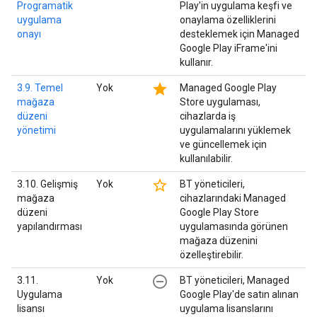
Programatik
Play'in uygulama keşfi ve
uygulama
onaylama özelliklerini
onayı
desteklemek için Managed
Google Play iFrame'ini
kullanır.
star
3.9. Temel
Yok
Managed Google Play
mağaza
Store uygulaması,
düzeni
cihazlarda iş
yönetimi
uygulamalarını yüklemek
ve güncellemek için
kullanılabilir.
star_border
3.10. Gelişmiş
Yok
BT yöneticileri,
mağaza
cihazlarındaki Managed
düzeni
Google Play Store
yapılandırması
uygulamasında görünen
mağaza düzenini
özelleştirebilir.
remove_circle_outline
3.11.
Yok
BT yöneticileri, Managed
Uygulama
Google Play'de satın alınan
lisansı
uygulama lisanslarını