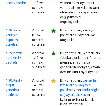
saati yönetimi
11.0 ve
ve saat dilimi ayarlarını
sonraki
yönetebilir ve kullanıcıların
sürümler
otomatik cihaz ayarlarını
değiştirmesini
engelleyebilir.
star
4.28. Yetki
Android
BT yöneticileri, ayrı ayrı
verilmiş
8.0 ve
paketlere ek ayrıcalıklar
kapsam
sonraki
atayabilir.
yönetimi
sürümler
star
4.29. Kayda
Android
BT yöneticileri, iş profili için
özel kimlik
12.0 ve
fabrika ayarlarına sıfırlama
desteği
sonraki
işleminden sonra da
sürümler
geçerliliğini koruyan, kayda
özel bir kimlik ayarlayabilir.
star
4.30. Kimlik
Android
BT yöneticileri,
varsayılan
bilgisi
14.0 ve
kimlik bilgisi sağlayıcı
yöneticisi
sonraki
politikası
veya
kimlik bilgisi
politikası
sürümler
sağlayıcı politikası
'nı
kullanarak hangi kimlik
bilgisi yöneticisi