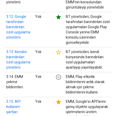
yönetimi
EMM'nin konsolundan
görüntüleyip yönetebilir.
star
3.12. Google
Yok
BT yöneticileri, Google
tarafından
tarafından barındırılan özel
barındırılan
uygulamaları Google Play
özel uygulama
Console yerine EMM
yönetimi
konsolu üzerinden
güncelleyebilir.
star_border
3.13. Kendini
Yok
BT yöneticileri, kendi
barındırılan
bünyesinde barındırılan
özel uygulama
özel uygulamaları
yönetimi
ayarlayıp yayınlayabilir.
remove_circle_outline
3.14. EMM
Yok
EMM, Play etkinlik
çekme
bildirimlerini anlık olarak
bildirimleri
almak için çekme
bildirimlerini kullanır.
star
3.15. API
Yok
EMM, Google'ın API'lerini
kullanım
geniş ölçekte uygulayarak
şartları
işletmelerin üretim