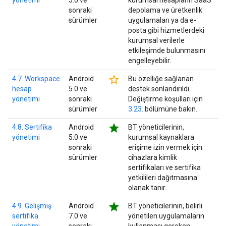
yönetimi
5.0 ve
kurumsal hesapların SaaS
sonraki
depolama ve üretkenlik
sürümler
uygulamaları ya da e-
posta gibi hizmetlerdeki
kurumsal verilerle
etkileşimde bulunmasını
engelleyebilir.
star_border
4.7. Workspace
Android
Bu özelliğe sağlanan
hesap
5.0 ve
destek sonlandırıldı.
yönetimi
sonraki
Değiştirme koşulları için
sürümler
3.23.
bölümüne bakın.
star
4.8. Sertifika
Android
BT yöneticilerinin,
yönetimi
5.0 ve
kurumsal kaynaklara
sonraki
erişime izin vermek için
sürümler
cihazlara kimlik
sertifikaları ve sertifika
yetkilileri dağıtmasına
olanak tanır.
star
4.9. Gelişmiş
Android
BT yöneticilerinin, belirli
sertifika
7.0 ve
yönetilen uygulamaların