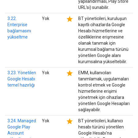
yapılandırması, Play Store
URL'si) sunabilir.
star
3.22.
Yok
BT yöneticileri, kuruluşun
Enterprise
kayıtlı cihazlarda Google
bağlamasını
Hesabı hizmetlerine ve
yükseltme
özelliklerine erişmesine
olanak tanımak için
kurumsal bağlama türünü
yönetilen Google alanı
kurumsalına yükseltebilir.
star
3.23. Yönetilen
Yok
EMM, kullanıcıları
Google Hesabı
tanımlamak, uygulamaları
temel hazırlığı
kontrol etmek ve Google
hizmetlerine erişimi
yönetmek için cihazlara
yönetilen Google Hesapları
sağlayabilir.
star
3.24. Managed
Yok
BT yöneticileri, kullanıcı
Google Play
hesabı türünü yönetilen
Account
Google Hesabı'na