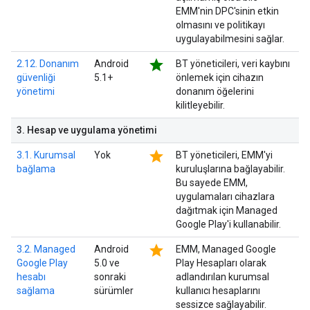
EMM'nin DPC'sinin etkin
olmasını ve politikayı
uygulayabilmesini sağlar.
star
2.12. Donanım
Android
BT yöneticileri, veri kaybını
güvenliği
5.1+
önlemek için cihazın
yönetimi
donanım öğelerini
kilitleyebilir.
3
.
Hesap ve uygulama yönetimi
star
3.1. Kurumsal
Yok
BT yöneticileri, EMM'yi
bağlama
kuruluşlarına bağlayabilir.
Bu sayede EMM,
uygulamaları cihazlara
dağıtmak için Managed
Google Play'i kullanabilir.
star
3.2. Managed
Android
EMM, Managed Google
Google Play
5.0 ve
Play Hesapları olarak
hesabı
sonraki
adlandırılan kurumsal
sağlama
sürümler
kullanıcı hesaplarını
sessizce sağlayabilir.