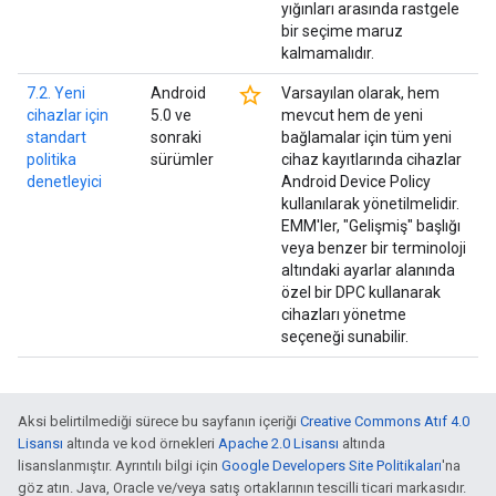
yığınları arasında rastgele
bir seçime maruz
kalmamalıdır.
star_border
7.2. Yeni
Android
Varsayılan olarak, hem
cihazlar için
5.0 ve
mevcut hem de yeni
standart
sonraki
bağlamalar için tüm yeni
politika
sürümler
cihaz kayıtlarında cihazlar
denetleyici
Android Device Policy
kullanılarak yönetilmelidir.
EMM'ler, "Gelişmiş" başlığı
veya benzer bir terminoloji
altındaki ayarlar alanında
özel bir DPC kullanarak
cihazları yönetme
seçeneği sunabilir.
Aksi belirtilmediği sürece bu sayfanın içeriği
Creative Commons Atıf 4.0
Lisansı
altında ve kod örnekleri
Apache 2.0 Lisansı
altında
lisanslanmıştır. Ayrıntılı bilgi için
Google Developers Site Politikaları
'na
göz atın. Java, Oracle ve/veya satış ortaklarının tescilli ticari markasıdır.