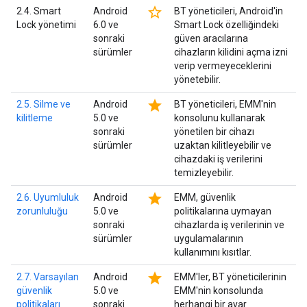
star_border
2.4. Smart
Android
BT yöneticileri, Android'in
Lock yönetimi
6.0 ve
Smart Lock özelliğindeki
sonraki
güven aracılarına
sürümler
cihazların kilidini açma izni
verip vermeyeceklerini
yönetebilir.
star
2.5. Silme ve
Android
BT yöneticileri, EMM'nin
kilitleme
5.0 ve
konsolunu kullanarak
sonraki
yönetilen bir cihazı
sürümler
uzaktan kilitleyebilir ve
cihazdaki iş verilerini
temizleyebilir.
star
2.6. Uyumluluk
Android
EMM, güvenlik
zorunluluğu
5.0 ve
politikalarına uymayan
sonraki
cihazlarda iş verilerinin ve
sürümler
uygulamalarının
kullanımını kısıtlar.
star
2.7. Varsayılan
Android
EMM'ler, BT yöneticilerinin
güvenlik
5.0 ve
EMM'nin konsolunda
politikaları
sonraki
herhangi bir ayar