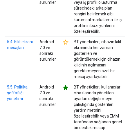
sürümler
veya iş profili oluşturma
sürecindeki arka plan
rengini belirlemek gibi
kurumsal markalama ile iş
profilinin bazı yönlerini
özelleştirebilir.
star_border
5.4. Kilit ekranı
Android
BT yöneticileri, cihazın kilit
mesajları
7.0 ve
ekranında her zaman
sonraki
gösterilen ve
sürümler
görüntülemek için cihazın
kilidinin açılmasını
gerektirmeyen özel bir
mesaj ayarlayabilir.
star
5.5. Politika
Android
BT yöneticileri, kullanıcılar
şeffaflığı
7.0 ve
cihazlarında yönetilen
yönetimi
sonraki
ayarları değiştirmeye
sürümler
çalıştığında gösterilen
yardım metnini
özelleştirebilir veya EMM
tarafından sağlanan genel
bir destek mesajı