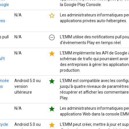
oogle
la Google Play Console.
star_border
N/A
Les administrateurs informatiques peu
ées
applications privées auto-hébergées.
remove_circle_outline
s pull
N/A
L'EMM utilise des notifications pull pou
d'événements Play en temps réel.
star
N/A
L'EMM implémente les API de Google à 
API
schémas de trafic qui pourraient avoir
des entreprises à gérer les applicati
production.
star
ancée
Android 5.0 ou
L'EMM est compatible avec les config
ns
version
jusqu'à quatre niveaux de paramètres 
ultérieure
récupérer et afficher les commentaire
Play.
star
N/A
Les administrateurs informatiques peu
applications Web dans la console EMM
star
cycle
Android 5.0 ou
L'EMM peut créer, mettre à jour et s