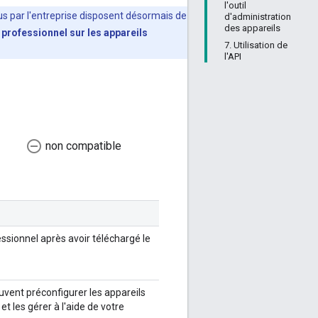
l'outil
nus par l'entreprise disposent désormais de
d'administration
des appareils
l professionnel sur les appareils
7. Utilisation de
l'API
remove_circle_outline
non compatible
ssionnel après avoir téléchargé le
vent préconfigurer les appareils
 les gérer à l'aide de votre