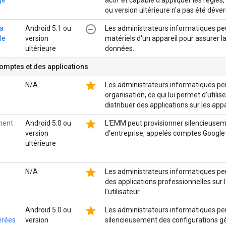
ou version ultérieure n'a pas été déverr
remove_circle_outline
la
Android 5.1 ou
Les administrateurs informatiques peu
le
version
matériels d'un appareil pour assurer la
ultérieure
données.
omptes et des applications
star
N/A
Les administrateurs informatiques pe
organisation, ce qui lui permet d'utili
distribuer des applications sur les appa
star
ment
Android 5.0 ou
L'EMM peut provisionner silencieusem
version
d'entreprise, appelés comptes Google 
ultérieure
star
N/A
Les administrateurs informatiques pe
des applications professionnelles sur l
l'utilisateur.
star
Android 5.0 ou
Les administrateurs informatiques peuv
érées
version
silencieusement des configurations gé