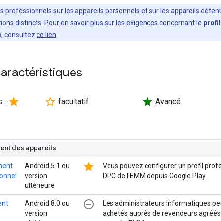
ils professionnels sur les appareils personnels et sur les appareils déte
ons distincts. Pour en savoir plus sur les exigences concernant le
profi
e
, consultez
ce lien
.
caractéristiques
star
star_border
star
s :
facultatif
Avancé
nt des appareils
star
ment
Android 5.1 ou
Vous pouvez configurer un profil profe
ionnel
version
DPC de l'EMM depuis Google Play.
ultérieure
remove_circle_outline
ent
Android 8.0 ou
Les administrateurs informatiques peu
version
achetés auprès de revendeurs agréés et