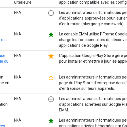
ultérieure
application compatible avec les config
remove_circle_outline
N/A
Les administrateurs informatiques peu
d'applications approuvées pour leur e
d'entreprise (play.google.com/work).
star
N/A
La console EMM utilise l'iFrame Googl
 des
charge les fonctionnalités de découve
applications de Google Play.
star
base
N/A
L'application Google Play Store géré pe
ge du
pour installer et mettre à jour les appl
star_border
on
N/A
Les administrateurs informatiques pe
se en
page du Play Store d'entreprise dans l
n
d'entreprise sur leurs appareils.
remove_circle_outline
N/A
Les administrateurs informatiques peuv
ation
d'applications achetées sur Google Pla
EMM.
star
N/A
Les administrateurs informatiques peu
ées
applications privées hébergées par Go