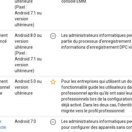
ultérieure
console EMM.
(Pixel :
Android 7.1 ou
version
ultérieure)
remove_circle_outline
ment
Android 8.0 ou
Les administrateurs informatiques p
ancé
version
partie du processus d'enregistrement 
ultérieure
informations d'enregistrement DPC via 
(Pixel :
Android 7.1 ou
version
ultérieure)
star_border
ment
Android 5.0 ou
Pour les entreprises qui utilisent un 
ionnel
version
fonctionnalité guide les utilisateurs da
le
ultérieure
professionnel après qu'ils ont saisi le
professionnels lors de la configuration
déjà activé. Dans les deux cas, l'ident
migrée vers le profil professionnel.
remove_circle_outline
n
Android 7.0
Les administrateurs informatiques peu
ecte
pour configurer des appareils sans con