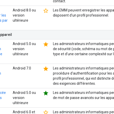
contact.
star_border
Android 8.0 ou
Les EMM peuvent enregistrer les appare
 les
version
disposent d'un profil professionnel.
s par
ultérieure
appareil
star
Android 5.0 ou
Les administrateurs informatiques peuv
n
version
de sécurité (code, schéma ou mot de p
de
ultérieure
type et d'une certaine complexité sur 
star
Android 7.0
Les administrateurs informatiques peu
n
procédure d'authentification pour les 
profil professionnel, qui est distincte d
des exigences différentes.
star
ncée
Android 5.0 ou
Les administrateurs informatiques pe
ts
version
de mot de passe avancés sur les appar
ultérieure
star_border
Android 6.0 et
Les administrateurs informatiques pe