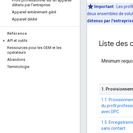
Profil professionnel sur un appareil
détenu par l'entreprise
Important
: Les prof
Appareil entièrement géré
deux ensembles de soluti
Appareil dédié
détenus par l'entrepris
Référence
API et outils
Liste des 
Ressources pour les OEM et les
opérateurs
Abandons
Minimum requi
Terminologie
1
.
Provisionneme
1.1. Provisionne
du profil profess
avec DPC
1.5. Enregistrem
sans contact