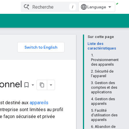
/
Sur cette page
e
Liste des
caractéristiques
1.
Provisionnement
des appareils
2. Sécurité de
l'appareil
sonnel
3. Gestion des
bookmark_border
comptes et des
applications
4. Gestion des
st destiné aux
appareils
appareils
ntreprise sont limitées au profil
5. Facilité
d'utilisation des
de façon sécurisée et privée
appareils
6. Abandon de