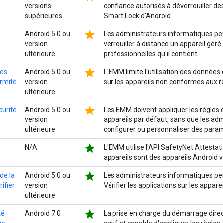
versions
confiance autorisés à déverrouiller des
supérieures
Smart Lock d'Android.
star
Android 5.0 ou
Les administrateurs informatiques peu
version
verrouiller à distance un appareil gér
ultérieure
professionnelles qu'il contient.
star
des
Android 5.0 ou
L'EMM limite l'utilisation des données
ormité
version
sur les appareils non conformes aux rè
ultérieure
star
curité
Android 5.0 ou
Les EMM doivent appliquer les règles d
version
appareils par défaut, sans que les ad
ultérieure
configurer ou personnaliser des para
star
N/A
L'EMM utilise l'API SafetyNet Attestat
appareils sont des appareils Android v
star
 de la
Android 5.0 ou
Les administrateurs informatiques peu
rifier
version
Vérifier les applications sur les apparei
ultérieure
star
té
Android 7.0
La prise en charge du démarrage direc
ge
actif et capable d'appliquer les règles