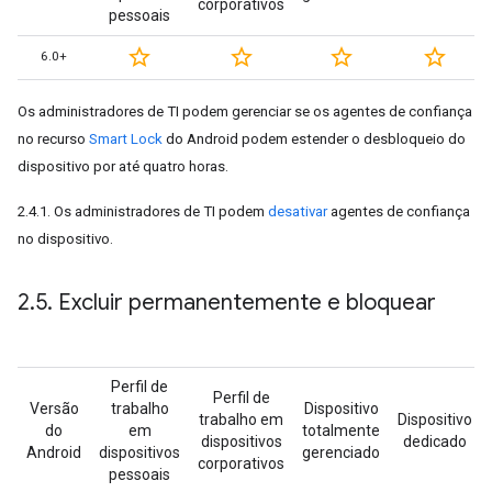
corporativos
pessoais
star_border
star_border
star_border
star_border
6.0+
Os administradores de TI podem gerenciar se os agentes de confiança
no recurso
Smart Lock
do Android podem estender o desbloqueio do
dispositivo por até quatro horas.
2.4.1. Os administradores de TI podem
desativar
agentes de confiança
no dispositivo.
2
.
5
.
Excluir permanentemente e bloquear
Perfil de
Perfil de
Versão
trabalho
Dispositivo
trabalho em
Dispositivo
do
em
totalmente
dispositivos
dedicado
Android
dispositivos
gerenciado
corporativos
pessoais