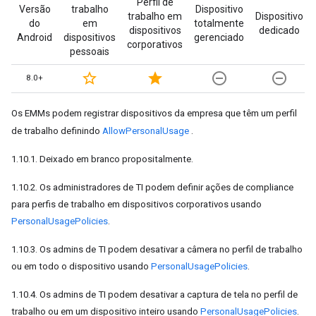
Perfil de
Versão
trabalho
Dispositivo
trabalho em
Dispositivo
do
em
totalmente
dispositivos
dedicado
Android
dispositivos
gerenciado
corporativos
pessoais
star_border
star
remove_circle_outline
remove_circle_outline
8.0+
Os EMMs podem registrar dispositivos da empresa que têm um perfil
de trabalho definindo
AllowPersonalUsage
.
1.10.1. Deixado em branco propositalmente.
1.10.2. Os administradores de TI podem definir ações de compliance
para perfis de trabalho em dispositivos corporativos usando
PersonalUsagePolicies
.
1.10.3. Os admins de TI podem desativar a câmera no perfil de trabalho
ou em todo o dispositivo usando
PersonalUsagePolicies
.
1.10.4. Os admins de TI podem desativar a captura de tela no perfil de
trabalho ou em um dispositivo inteiro usando
PersonalUsagePolicies
.