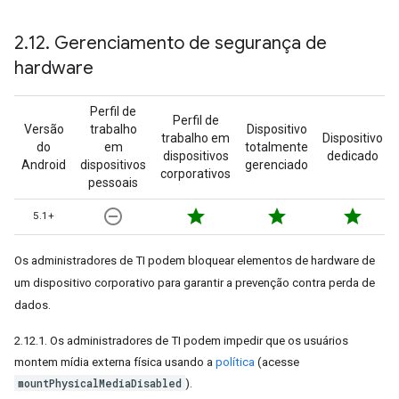
2
.
12
.
Gerenciamento de segurança de
hardware
Perfil de
Perfil de
Versão
trabalho
Dispositivo
trabalho em
Dispositivo
do
em
totalmente
dispositivos
dedicado
Android
dispositivos
gerenciado
corporativos
pessoais
remove_circle_outline
star
star
star
5.1+
Os administradores de TI podem bloquear elementos de hardware de
um dispositivo corporativo para garantir a prevenção contra perda de
dados.
2.12.1. Os administradores de TI podem impedir que os usuários
montem mídia externa física usando a
política
(acesse
mountPhysicalMediaDisabled
).