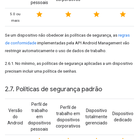
pessoais
star
star
star
star
5.0 ou
mais
Se um dispositivo não obedecer às políticas de segurança, as
regras
de conformidade
implementadas pela API Android Management vão
restringir automaticamente o uso de dados de trabalho.
2.6.1. No mínimo, as políticas de segurança aplicadas a um dispositivo
precisam incluir uma política de senhas.
2
.
7
.
Políticas de segurança padrão
Perfil de
Perfil de
Versão
trabalho
Dispositivo
trabalho em
Dispositivo
do
em
totalmente
dispositivos
dedicado
Android
dispositivos
gerenciado
corporativos
pessoais