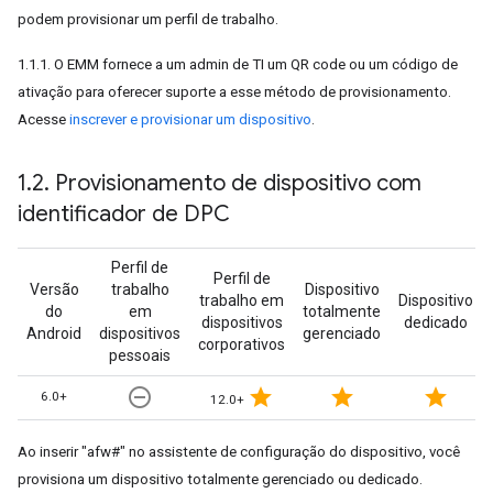
podem provisionar um perfil de trabalho.
1.1.1. O EMM fornece a um admin de TI um QR code ou um código de
ativação para oferecer suporte a esse método de provisionamento.
Acesse
inscrever e provisionar um dispositivo
.
1
.
2
.
Provisionamento de dispositivo com
identificador de DPC
Perfil de
Perfil de
Versão
trabalho
Dispositivo
trabalho em
Dispositivo
do
em
totalmente
dispositivos
dedicado
Android
dispositivos
gerenciado
corporativos
pessoais
remove_circle_outline
star
star
star
6.0+
12.0+
Ao inserir "afw#" no assistente de configuração do dispositivo, você
provisiona um dispositivo totalmente gerenciado ou dedicado.