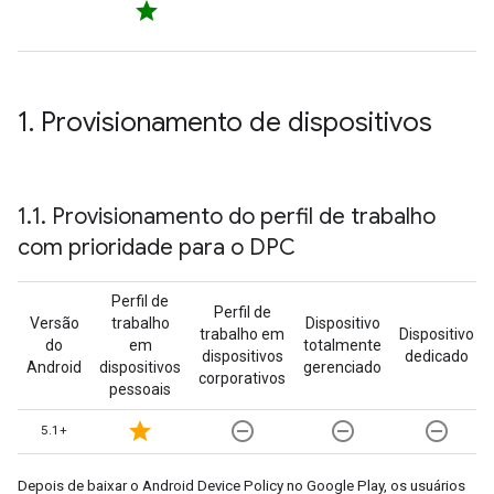
star
1
.
Provisionamento de dispositivos
1
.
1
.
Provisionamento do perfil de trabalho
com prioridade para o DPC
Perfil de
Perfil de
Versão
trabalho
Dispositivo
trabalho em
Dispositivo
do
em
totalmente
dispositivos
dedicado
Android
dispositivos
gerenciado
corporativos
pessoais
star
remove_circle_outline
remove_circle_outline
remove_circle_outline
5.1+
Depois de baixar o Android Device Policy no Google Play, os usuários