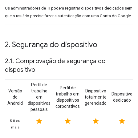
Os administradores de TI podem registrar dispositivos dedicados sem
que o usuário precise fazer a autenticação com uma Conta do Google.
2
.
Segurança do dispositivo
2
.
1
.
Comprovação de segurança do
dispositivo
Perfil de
Perfil de
Versão
trabalho
Dispositivo
trabalho em
Dispositivo
do
em
totalmente
dispositivos
dedicado
Android
dispositivos
gerenciado
corporativos
pessoais
star
star
star
star
5.0 ou
mais