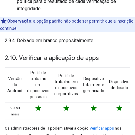
política para o resultado de cada verificação de
integridade.
Observação
:
a opção padrão não pode ser permitir que a inscrição
continue.
2.9.4. Deixado em branco propositalmente.
2
.
10
.
Verificar a aplicação de apps
Perfil de
Perfil de
Versão
trabalho
Dispositivo
trabalho em
Dispositivo
do
em
totalmente
dispositivos
dedicado
Android
dispositivos
gerenciado
corporativos
pessoais
star
star
star
star
5.0 ou
mais
Os administradores de TI podem ativar a opção
Verificar apps
nos