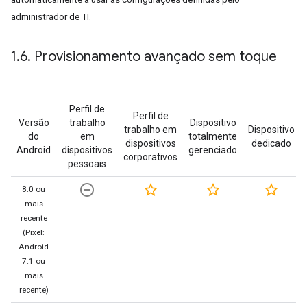
administrador de TI.
1
.
6
.
Provisionamento avançado sem toque
Perfil de
Perfil de
Versão
trabalho
Dispositivo
trabalho em
Dispositivo
do
em
totalmente
dispositivos
dedicado
Android
dispositivos
gerenciado
corporativos
pessoais
remove_circle_outline
star_border
star_border
star_border
8.0 ou
mais
recente
(Pixel:
Android
7.1 ou
mais
recente)