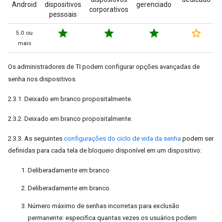
Android
dispositivos
gerenciado
corporativos
pessoais
star
star
star
star_border
5.0 ou
mais
Os administradores de TI podem configurar opções avançadas de
senha nos dispositivos.
2.3.1. Deixado em branco propositalmente.
2.3.2. Deixado em branco propositalmente.
2.3.3. As seguintes
configurações do ciclo de vida da senha
podem ser
definidas para cada tela de bloqueio disponível em um dispositivo:
Deliberadamente em branco
Deliberadamente em branco
Número máximo de senhas incorretas para exclusão
permanente: especifica quantas vezes os usuários podem