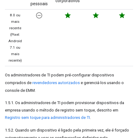
corporativos
pessoais
remove_circle_outline
star
star
star
8.0 ou
mais
recente
(Pixel:
Android
7.1 ou
mais
recente)
Os administradores de TI podem pré-configurar dispositivos
comprados de
revendedores autorizados
e gerenciá-los usando o
console de EMM.
1.5.1. Os administradores de TI podem provisionar dispositivos da
empresa usando o método de registro sem toque, descrito em
Registro sem toque para administradores de TI
.
1.5.2. Quando um dispositivo é ligado pela primeira vez, ele é forçado
automaticamente a usar as configurações definidas pelo