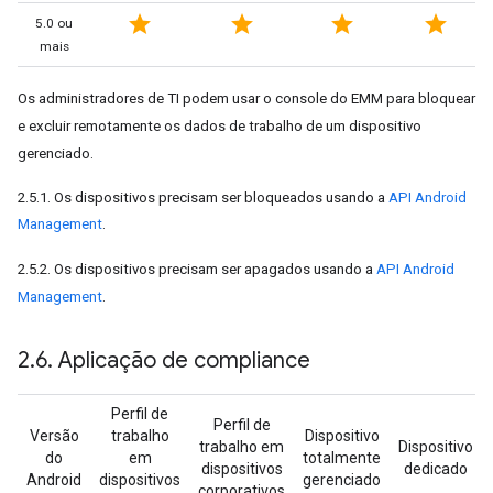
star
star
star
star
5.0 ou
mais
Os administradores de TI podem usar o console do EMM para bloquear
e excluir remotamente os dados de trabalho de um dispositivo
gerenciado.
2.5.1. Os dispositivos precisam ser bloqueados usando a
API Android
Management
.
2.5.2. Os dispositivos precisam ser apagados usando a
API Android
Management
.
2
.
6
.
Aplicação de compliance
Perfil de
Perfil de
Versão
trabalho
Dispositivo
trabalho em
Dispositivo
do
em
totalmente
dispositivos
dedicado
Android
dispositivos
gerenciado
corporativos