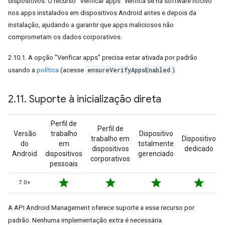
dispositivos. O recurso "Verificar apps" verifica se há software nocivo
nos apps instalados em dispositivos Android antes e depois da
instalação, ajudando a garantir que apps maliciosos não
comprometam os dados corporativos.
2.10.1. A opção "Verificar apps" precisa estar ativada por padrão
ensureVerifyAppsEnabled
usando a
política
(acesse
).
2
.
11
.
Suporte à inicialização direta
Perfil de
Perfil de
Versão
trabalho
Dispositivo
trabalho em
Dispositivo
do
em
totalmente
dispositivos
dedicado
Android
dispositivos
gerenciado
corporativos
pessoais
star
star
star
star
7.0+
A API Android Management oferece suporte a esse recurso por
padrão. Nenhuma implementação extra é necessária.