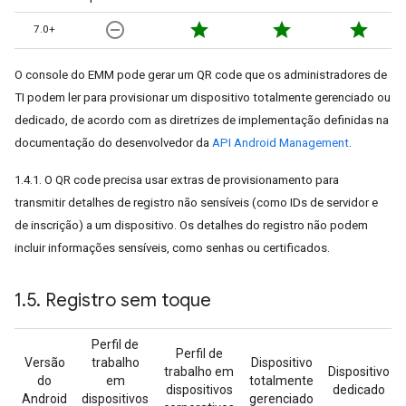
remove_circle_outline
star
star
star
7.0+
O console do EMM pode gerar um QR code que os administradores de
TI podem ler para provisionar um dispositivo totalmente gerenciado ou
dedicado, de acordo com as diretrizes de implementação definidas na
documentação do desenvolvedor da
API Android Management
.
1.4.1. O QR code precisa usar extras de provisionamento para
transmitir detalhes de registro não sensíveis (como IDs de servidor e
de inscrição) a um dispositivo. Os detalhes do registro não podem
incluir informações sensíveis, como senhas ou certificados.
1
.
5
.
Registro sem toque
Perfil de
Perfil de
Versão
trabalho
Dispositivo
trabalho em
Dispositivo
do
em
totalmente
dispositivos
dedicado
Android
dispositivos
gerenciado