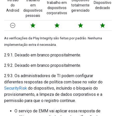
Versão
trabalho
Dispositivo
trabalho em
Dispositivo
do
em
totalmente
dispositivos
dedicado
Android
dispositivos
gerenciado
corporativos
pessoais
remove_circle_outline
star
star
star
star
As verificações da Play Integrity são feitas por padrão. Nenhuma
implementação extra é necessária.
2.9.1. Deixado em branco propositalmente.
2.9.2. Deixado em branco propositalmente.
2.9.3. Os administradores de TI podem configurar
diferentes respostas de política com base no valor do
SecurityRisk
do dispositivo, incluindo o bloqueio do
provisionamento, a limpeza de dados corporativos e a
permissão para que o registro continue.
O serviço de EMM vai aplicar essa resposta de