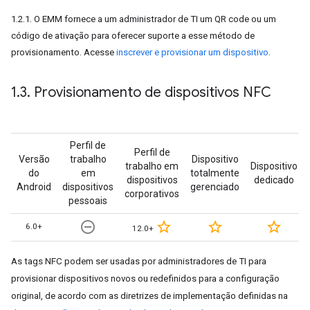
1.2.1. O EMM fornece a um administrador de TI um QR code ou um
código de ativação para oferecer suporte a esse método de
provisionamento. Acesse
inscrever e provisionar um dispositivo
.
1
.
3
.
Provisionamento de dispositivos NFC
Perfil de
Perfil de
Versão
trabalho
Dispositivo
trabalho em
Dispositivo
do
em
totalmente
dispositivos
dedicado
Android
dispositivos
gerenciado
corporativos
pessoais
remove_circle_outline
star_border
star_border
star_border
6.0+
12.0+
As tags NFC podem ser usadas por administradores de TI para
provisionar dispositivos novos ou redefinidos para a configuração
original, de acordo com as diretrizes de implementação definidas na