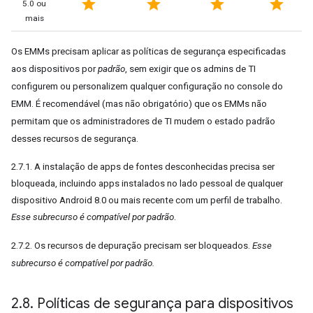
star
star
star
star
5.0 ou
mais
Os EMMs precisam aplicar as políticas de segurança especificadas
aos dispositivos por
padrão
, sem exigir que os admins de TI
configurem ou personalizem qualquer configuração no console do
EMM. É recomendável (mas não obrigatório) que os EMMs não
permitam que os administradores de TI mudem o estado padrão
desses recursos de segurança.
2.7.1. A instalação de apps de fontes desconhecidas precisa ser
bloqueada, incluindo apps instalados no lado pessoal de qualquer
dispositivo Android 8.0 ou mais recente com um perfil de trabalho.
Esse subrecurso é compatível por padrão
.
2.7.2. Os recursos de depuração precisam ser bloqueados.
Esse
subrecurso é compatível por padrão.
2
.
8
.
Políticas de segurança para dispositivos