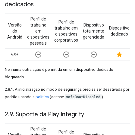
dedicados
Perfil de
Perfil de
Versão
trabalho
Dispositivo
trabalho em
Dispositivo
do
em
totalmente
dispositivos
dedicado
Android
dispositivos
gerenciado
corporativos
pessoais
remove_circle_outline
remove_circle_outline
remove_circle_outline
star
6.0+
Nenhuma outra ação é permitida em um dispositivo dedicado
bloqueado.
2.8.1. A inicialização no modo de segurança precisa ser desativada por
safeBootDisabled
padrão usando a
política
(acesse
).
2
.
9
.
Suporte da Play Integrity
Perfil de
Perfil de