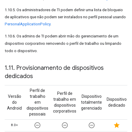
1.10.5. Os administradores de TI podem definir uma lista de bloqueio
de aplicativos que não podem ser instalados no perfil pessoal usando
PersonalApplicationPolicy
.
1.10.6. Os admins de TI podem abrir mão do gerenciamento de um
dispositivo corporativo removendo o perfil de trabalho ou limpando
todo o dispositivo.
1
.
11
.
Provisionamento de dispositivos
dedicados
Perfil de
Perfil de
Versão
trabalho
Dispositivo
trabalho em
Dispositivo
do
em
totalmente
dispositivos
dedicado
Android
dispositivos
gerenciado
corporativos
pessoais
remove_circle_outline
remove_circle_outline
remove_circle_outline
star
8.0+