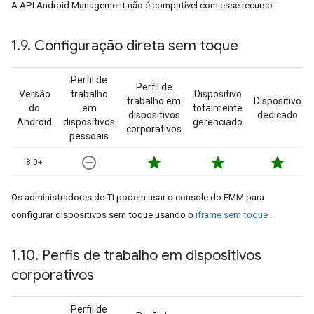
A API Android Management não é compatível com esse recurso.
1
.
9
.
Configuração direta sem toque
Perfil de
Perfil de
Versão
trabalho
Dispositivo
trabalho em
Dispositivo
do
em
totalmente
dispositivos
dedicado
Android
dispositivos
gerenciado
corporativos
pessoais
remove_circle_outline
star
star
star
8.0+
Os administradores de TI podem usar o console do EMM para
configurar dispositivos sem toque usando o
iframe sem toque
.
1
.
10
.
Perfis de trabalho em dispositivos
corporativos
Perfil de