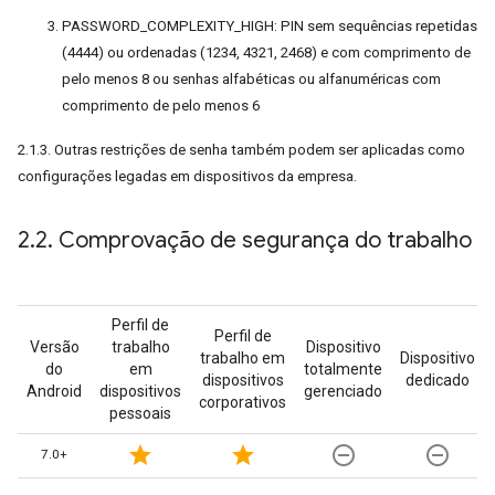
PASSWORD_COMPLEXITY_HIGH: PIN sem sequências repetidas
(4444) ou ordenadas (1234, 4321, 2468) e com comprimento de
pelo menos 8 ou senhas alfabéticas ou alfanuméricas com
comprimento de pelo menos 6
2.1.3. Outras restrições de senha também podem ser aplicadas como
configurações legadas em dispositivos da empresa.
2
.
2
.
Comprovação de segurança do trabalho
Perfil de
Perfil de
Versão
trabalho
Dispositivo
trabalho em
Dispositivo
do
em
totalmente
dispositivos
dedicado
Android
dispositivos
gerenciado
corporativos
pessoais
star
star
remove_circle_outline
remove_circle_outline
7.0+