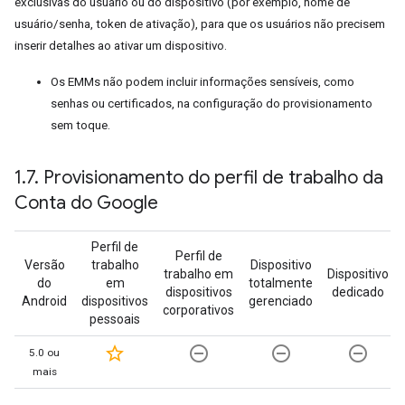
exclusivas do usuário ou do dispositivo (por exemplo, nome de
usuário/senha, token de ativação), para que os usuários não precisem
inserir detalhes ao ativar um dispositivo.
Os EMMs não podem incluir informações sensíveis, como
senhas ou certificados, na configuração do provisionamento
sem toque.
1
.
7
.
Provisionamento do perfil de trabalho da
Conta do Google
Perfil de
Perfil de
Versão
trabalho
Dispositivo
trabalho em
Dispositivo
do
em
totalmente
dispositivos
dedicado
Android
dispositivos
gerenciado
corporativos
pessoais
star_border
remove_circle_outline
remove_circle_outline
remove_circle_outline
5.0 ou
mais