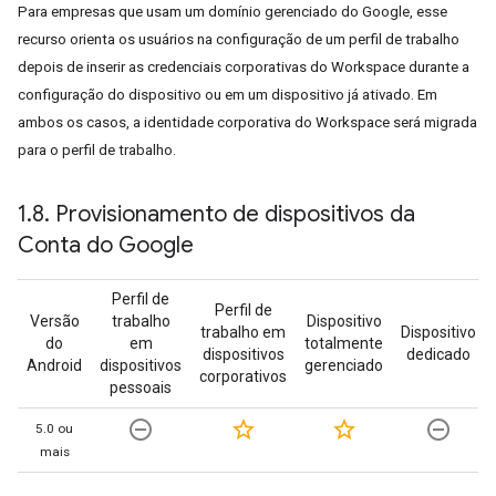
Para empresas que usam um domínio gerenciado do Google, esse
recurso orienta os usuários na configuração de um perfil de trabalho
depois de inserir as credenciais corporativas do Workspace durante a
configuração do dispositivo ou em um dispositivo já ativado. Em
ambos os casos, a identidade corporativa do Workspace será migrada
para o perfil de trabalho.
1
.
8
.
Provisionamento de dispositivos da
Conta do Google
Perfil de
Perfil de
Versão
trabalho
Dispositivo
trabalho em
Dispositivo
do
em
totalmente
dispositivos
dedicado
Android
dispositivos
gerenciado
corporativos
pessoais
remove_circle_outline
star_border
star_border
remove_circle_outline
5.0 ou
mais