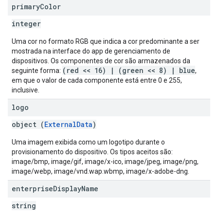
primary
Color
integer
Uma cor no formato RGB que indica a cor predominante a ser
mostrada na interface do app de gerenciamento de
dispositivos. Os componentes de cor são armazenados da
(red << 16) | (green << 8) | blue
seguinte forma:
,
em que o valor de cada componente está entre 0 e 255,
inclusive.
logo
object (
ExternalData
)
Uma imagem exibida como um logotipo durante o
provisionamento do dispositivo. Os tipos aceitos são:
image/bmp, image/gif, image/x-ico, image/jpeg, image/png,
image/webp, image/vnd.wap.wbmp, image/x-adobe-dng.
enterprise
Display
Name
string