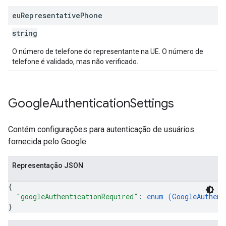
eu
Representative
Phone
string
O número de telefone do representante na UE. O número de
telefone é validado, mas não verificado.
Google
Authentication
Settings
Contém configurações para autenticação de usuários
fornecida pelo Google.
Representação JSON
{
"googleAuthenticationRequired"
: 
enum (
GoogleAuthent
}