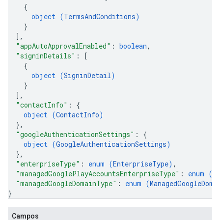
{
object (
TermsAndConditions
)
}
]
,
"appAutoApprovalEnabled"
: 
boolean
,
"signinDetails"
: 
[
{
object (
SigninDetail
)
}
]
,
"contactInfo"
: 
{
object (
ContactInfo
)
}
,
"googleAuthenticationSettings"
: 
{
object (
GoogleAuthenticationSettings
)
}
,
"enterpriseType"
: 
enum (
EnterpriseType
)
,
"managedGooglePlayAccountsEnterpriseType"
: 
enum (
M
"managedGoogleDomainType"
: 
enum (
ManagedGoogleDoma
}
Campos