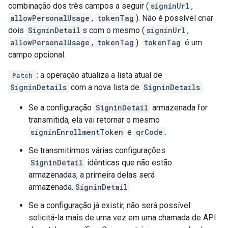
combinação dos três campos a seguir (
signinUrl
,
allowPersonalUsage
,
tokenTag
). Não é possível criar
dois
SigninDetail
s com o mesmo (
signinUrl
,
allowPersonalUsage
,
tokenTag
).
tokenTag
é um
campo opcional.
: a operação atualiza a lista atual de
Patch
SigninDetails
com a nova lista de
SigninDetails
.
Se a configuração
SigninDetail
armazenada for
transmitida, ela vai retornar o mesmo
signinEnrollmentToken
e
qrCode
.
Se transmitirmos várias configurações
SigninDetail
idênticas que não estão
armazenadas, a primeira delas será
armazenada.
SigninDetail
Se a configuração já existir, não será possível
solicitá-la mais de uma vez em uma chamada de API