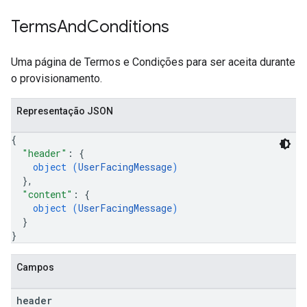
Terms
And
Conditions
Uma página de Termos e Condições para ser aceita durante
o provisionamento.
Representação JSON
{
"header"
: 
{
object (
UserFacingMessage
)
}
,
"content"
: 
{
object (
UserFacingMessage
)
}
}
Campos
header