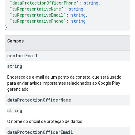
"dataProtectionOfficerPhone"
: 
string
,
"euRepresentativeName"
: 
string
,
"euRepresentativeEmail"
: 
string
,
"euRepresentativePhone"
: 
string
}
Campos
contact
Email
string
Endereço de e-mail de um ponto de contato, que será usado
para enviar avisos importantes relacionados ao Google Play
gerenciado.
data
Protection
Officer
Name
string
O nome do oficial de proteção de dados.
data
Protection
Officer
Email