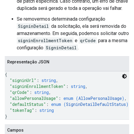
de patch específica. Caso contrário, um erro de chave
duplicada será gerado e toda a operação vai falhar.
Se removermos determinada configuração
SigninDetail
da solicitação, ela será removida do
armazenamento. Em seguida, podemos solicitar outro
signinEnrollmentToken
e
qrCode
para a mesma
configuração
SigninDetail
.
Representação JSON
{
"signinUrl"
: 
string
,
"signinEnrollmentToken"
: 
string
,
"qrCode"
: 
string
,
"allowPersonalUsage"
: 
enum (
AllowPersonalUsage
)
,
"defaultStatus"
: 
enum (
SigninDetailDefaultStatus
)
,
"tokenTag"
: 
string
}
Campos