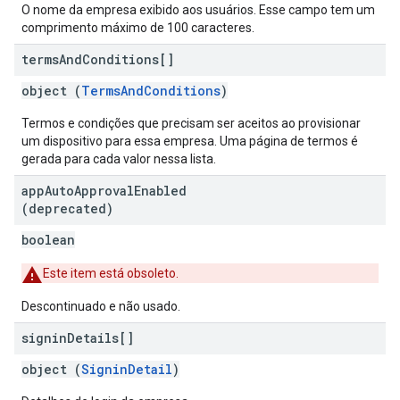
O nome da empresa exibido aos usuários. Esse campo tem um
comprimento máximo de 100 caracteres.
terms
And
Conditions[]
object (
TermsAndConditions
)
Termos e condições que precisam ser aceitos ao provisionar
um dispositivo para essa empresa. Uma página de termos é
gerada para cada valor nessa lista.
app
Auto
Approval
Enabled
(deprecated)
boolean
Este item está obsoleto.
Descontinuado e não usado.
signin
Details[]
object (
SigninDetail
)