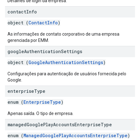
Detalhes de login da empresa.
contact
Info
object (
ContactInfo
)
As informações de contato corporativo de uma empresa
gerenciada por EMM.
google
Authentication
Settings
object (
GoogleAuthenticationSettings
)
Configurações para autenticação de usuários fornecida pelo
Google.
enterprise
Type
enum (
EnterpriseType
)
Apenas saída. O tipo de empresa.
managed
Google
Play
Accounts
Enterprise
Type
enum (
ManagedGooglePlayAccountsEnterpriseType
)