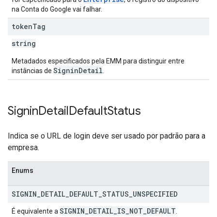
na Conta do Google vai falhar.
token
Tag
string
Metadados especificados pela EMM para distinguir entre
SigninDetail
instâncias de
.
Signin
Detail
Default
Status
Indica se o URL de login deve ser usado por padrão para a
empresa.
Enums
SIGNIN
_
DETAIL
_
DEFAULT
_
STATUS
_
UNSPECIFIED
SIGNIN
_
DETAIL
_
IS
_
NOT
_
DEFAULT
É equivalente a
.