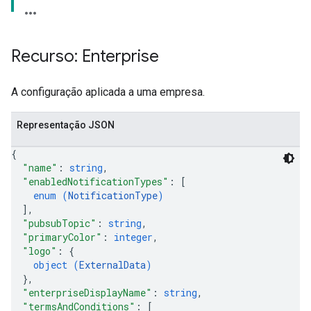
Recurso: Enterprise
A configuração aplicada a uma empresa.
Representação JSON
{
"name"
: 
string
,
"enabledNotificationTypes"
: 
[
enum (
NotificationType
)
]
,
"pubsubTopic"
: 
string
,
"primaryColor"
: 
integer
,
"logo"
: 
{
object (
ExternalData
)
}
,
"enterpriseDisplayName"
: 
string
,
"termsAndConditions"
: 
[