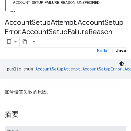
ommands
ACCOUNT_SETUP_FAILURE_REASON_UNSPECIFIED
ommands.model
mmon.exceptions
Account
Setup
Attempt
.
Account
Setup
ommon.model
tomapp.provider
Error
.
Account
Setup
Failure
Reason
ice
bookmark_border
ice.model
Kotlin
|
Java
migration
migration.model
ironment
public enum 
AccountSetupAttempt.AccountSetupError.Ac
ronment.exception
ironment.model
ication
账号设置失败的原因。
msystemupdate
msystemupdate.model
摘要