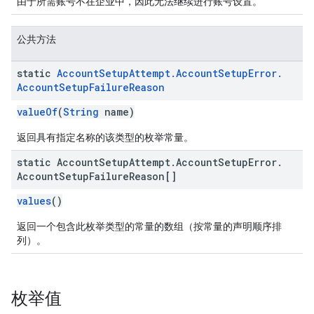
由于所需账号不在企业中，因此无法继续进行账号设置。
公共方法
static
Account
Setup
Attempt
.
Account
Setup
Error
.
Account
Setup
Failure
Reason
valueOf
(
String
name)
返回具有指定名称的该类型的枚举常量。
static Account
Setup
Attempt
.
Account
Setup
Error
.
Account
Setup
Failure
Reason[]
values
()
返回一个包含此枚举类型的常量的数组（按常量的声明顺序排
列）。
枚举值