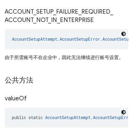
ACCOUNT
_
SETUP
_
FAILURE
_
REQUIRED
_
ACCOUNT
_
NOT
_
IN
_
ENTERPRISE
AccountSetupAttempt.AccountSetupError.AccountSetup
由于所需账号不在企业中，因此无法继续进行账号设置。
公共方法
value
Of
public static 
AccountSetupAttempt.AccountSetupErro