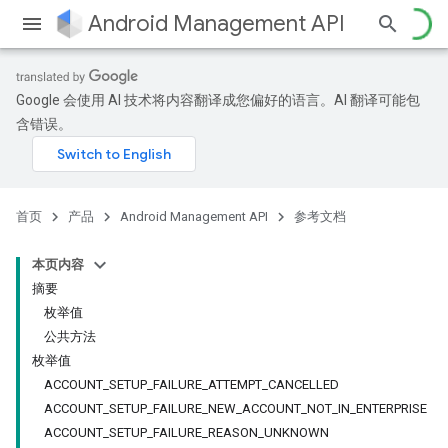
Android Management API
Google 会使用 AI 技术将内容翻译成您偏好的语言。AI 翻译可能包
含错误。
ountsetup
ountsetup.model
首页
产品
Android Management API
参考文档
本页内容
摘要
枚举值
公共方法
枚举值
ACCOUNT_SETUP_FAILURE_ATTEMPT_CANCELLED
roles
ACCOUNT_SETUP_FAILURE_NEW_ACCOUNT_NOT_IN_ENTERPRISE
roles.model
ACCOUNT_SETUP_FAILURE_REASON_UNKNOWN