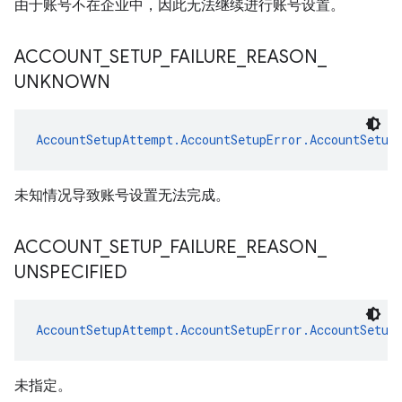
由于账号不在企业中，因此无法继续进行账号设置。
ACCOUNT
_
SETUP
_
FAILURE
_
REASON
_
UNKNOWN
AccountSetupAttempt.AccountSetupError.AccountSetup
未知情况导致账号设置无法完成。
ACCOUNT
_
SETUP
_
FAILURE
_
REASON
_
UNSPECIFIED
AccountSetupAttempt.AccountSetupError.AccountSetup
未指定。