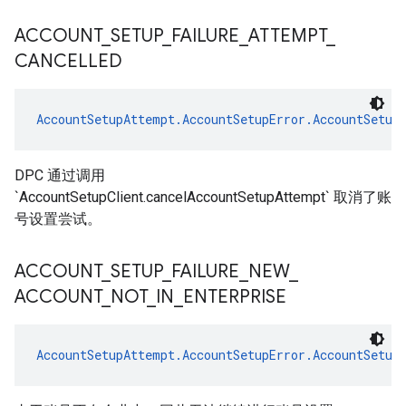
ACCOUNT
_
SETUP
_
FAILURE
_
ATTEMPT
_
CANCELLED
AccountSetupAttempt.AccountSetupError.AccountSetup
DPC 通过调用
`AccountSetupClient.cancelAccountSetupAttempt` 取消了账
号设置尝试。
ACCOUNT
_
SETUP
_
FAILURE
_
NEW
_
ACCOUNT
_
NOT
_
IN
_
ENTERPRISE
AccountSetupAttempt.AccountSetupError.AccountSetup