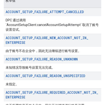
枚举值
ACCOUNT
_
SETUP
_
FAILURE
_
ATTEMPT
_
CANCELLED
DPC 通过调用
`AccountSetupClient.cancelAccountSetupAttempt` 取消了账号
设置尝试。
ACCOUNT
_
SETUP
_
FAILURE
_
NEW
_
ACCOUNT
_
NOT
_
IN
_
ENTERPRISE
由于账号不在企业中，因此无法继续进行账号设置。
ACCOUNT
_
SETUP
_
FAILURE
_
REASON
_
UNKNOWN
未知情况导致账号设置无法完成。
ACCOUNT
_
SETUP
_
FAILURE
_
REASON
_
UNSPECIFIED
未指定。
ACCOUNT
_
SETUP
_
FAILURE
_
REQUIRED
_
ACCOUNT
_
NOT
_
IN
_
ENTERPRISE