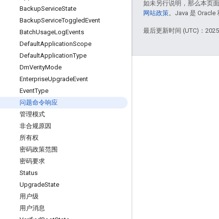
如未另行说明，那么本页
Backup
Service
State
网站政策
。Java 是 Or
Backup
Service
Toggled
Event
最后更新时间 (UTC)：2025-
Batch
Usage
Log
Events
Default
Application
Scope
Default
Application
Type
Dm
Verity
Mode
互动
Enterprise
Upgrade
Event
Google Developer Program
Event
Type
问题命令响应
Google Developer Groups
管理模式
Google Developer Experts
非合规原因
Accelerators
所有权
密码政策范围
Google Cloud & NVIDIA
密码要求
Status
Upgrade
State
用户级
用户消息