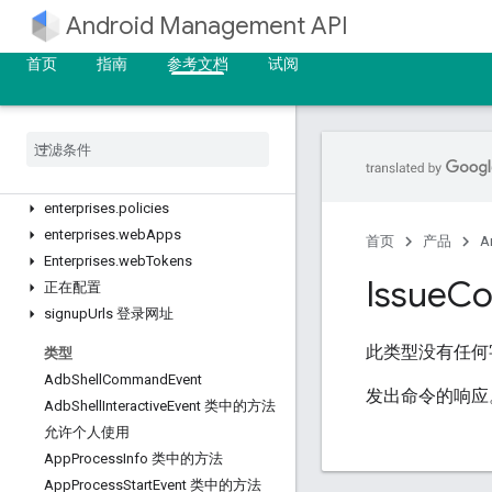
Android Management API
REST 资源
企业
首页
指南
参考文档
试阅
enterprises.applications
enterprises
.
devices 中的企业属性
enterprises
.
devices
.
operations
enterprises
.
enrollment
Tokens
enterprises
.
migration
Tokens
enterprises
.
policies
enterprises
.
web
Apps
首页
产品
A
Enterprises
.
web
Tokens
Issue
C
正在配置
signup
Urls 登录网址
此类型没有任何
类型
Adb
Shell
Command
Event
发出命令的响应
Adb
Shell
Interactive
Event 类中的方法
允许个人使用
App
Process
Info 类中的方法
App
Process
Start
Event 类中的方法