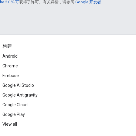
he 2.0 许可
获得了许可。有关详情，请参阅
Google 开发者
构建
Android
Chrome
Firebase
Google AI Studio
Google Antigravity
Google Cloud
Google Play
View all