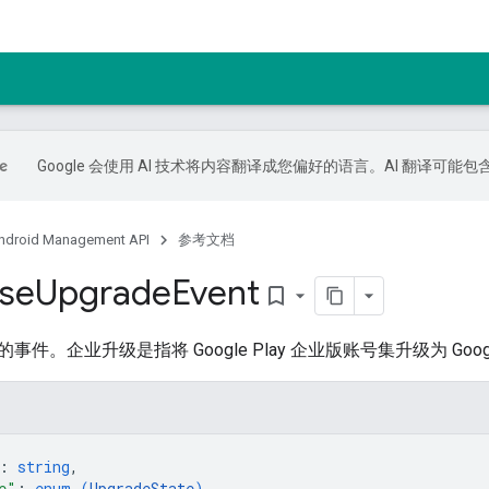
Google 会使用 AI 技术将内容翻译成您偏好的语言。AI 翻译可能
ndroid Management API
参考文档
ise
Upgrade
Event
bookmark_border
件。企业升级是指将 Google Play 企业版账号集升级为 Goo
: 
string
,
e"
: 
enum (
UpgradeState
)