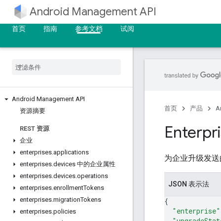
Android Management API
首页
指南
参考文档
试阅
Android Management API
首页
产品
A
资源摘要
Enterpr
REST 资源
企业
enterprises
.
applications
为企业升级发送的事
enterprises
.
devices 中的企业属性
enterprises
.
devices
.
operations
JSON 表示法
enterprises
.
enrollment
Tokens
enterprises
.
migration
Tokens
{
"enterprise"
enterprises
.
policies
"upgradeStat