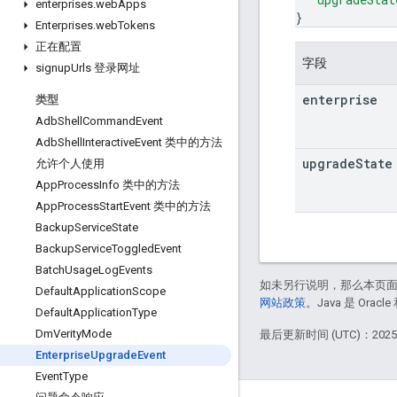
enterprises
.
web
Apps
}
Enterprises
.
web
Tokens
正在配置
字段
signup
Urls 登录网址
enterprise
类型
Adb
Shell
Command
Event
Adb
Shell
Interactive
Event 类中的方法
upgrade
State
允许个人使用
App
Process
Info 类中的方法
App
Process
Start
Event 类中的方法
Backup
Service
State
Backup
Service
Toggled
Event
Batch
Usage
Log
Events
如未另行说明，那么本页
Default
Application
Scope
网站政策
。Java 是 Or
Default
Application
Type
Dm
Verity
Mode
最后更新时间 (UTC)：2025-
Enterprise
Upgrade
Event
Event
Type