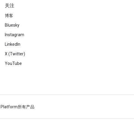
关注
博客
Bluesky
Instagram
LinkedIn
X (Twitter)
YouTube
 Platform
所有产品