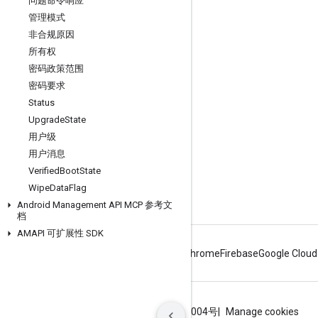
问题命令响应
互动
管理模式
非合规原因
Google Developer Program
所有权
Google Developer Groups
密码政策范围
Google Developer Experts
密码要求
Status
Accelerators
Upgrade
State
Google Cloud & NVIDIA
用户级
用户消息
Verified
Boot
State
Wipe
Data
Flag
Android Management API MCP 参考文
档
AMAPI 可扩展性 SDK
Android
Chrome
Firebase
Google Cloud
条款
隐私权政策
ICP证合字B2-20070004号
Manage cookies