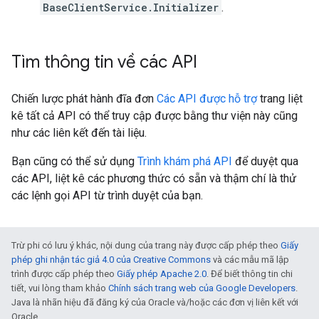
BaseClientService.Initializer
.
Tìm thông tin về các API
Chiến lược phát hành đĩa đơn
Các API được hỗ trợ
trang liệt
kê tất cả API có thể truy cập được bằng thư viện này cũng
như các liên kết đến tài liệu.
Bạn cũng có thể sử dụng
Trình khám phá API
để duyệt qua
các API, liệt kê các phương thức có sẵn và thậm chí là thử
các lệnh gọi API từ trình duyệt của bạn.
Trừ phi có lưu ý khác, nội dung của trang này được cấp phép theo
Giấy
phép ghi nhận tác giả 4.0 của Creative Commons
và các mẫu mã lập
trình được cấp phép theo
Giấy phép Apache 2.0
. Để biết thông tin chi
tiết, vui lòng tham khảo
Chính sách trang web của Google Developers
.
Java là nhãn hiệu đã đăng ký của Oracle và/hoặc các đơn vị liên kết với
Oracle.