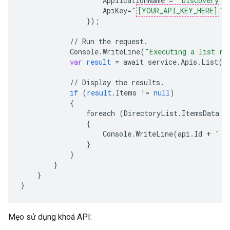
ApplicationName
=
"Discovery S
ApiKey
=
"
[YOUR_API_KEY_HERE]
"
,
}
);
//
Run
the
request
.
Console
.
WriteLine
(
"Executing a list re
var
result
=
await
service
.
Apis
.
List
()
//
Display
the
results
.
if
(
result
.
Items
!=
null
)
{
foreach
(
DirectoryList
.
ItemsData
a
{
Console
.
WriteLine
(
api
.
Id
+
" -
}
}
}
}
}
Mẹo sử dụng khoá API: