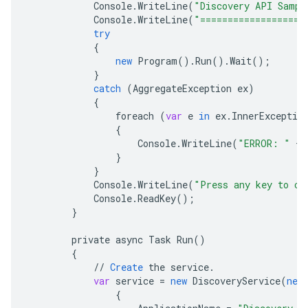
Console
.
WriteLine
(
"Discovery API Sampl
Console
.
WriteLine
(
"===================
try
{
new
Program
().
Run
().
Wait
();
}
catch
(
AggregateException
ex
)
{
foreach
(
var
e
in
ex
.
InnerExceptio
{
Console
.
WriteLine
(
"ERROR: "
+
}
}
Console
.
WriteLine
(
"Press any key to co
Console
.
ReadKey
();
}
private
async
Task
Run
()
{
//
Create
the
service
.
var
service
=
new
DiscoveryService
(
new
{