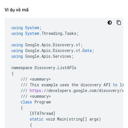
Ví dụ về mã
using
System
;
using
System
.
Threading
.
Tasks
;
using
Google
.
Apis
.
Discovery
.
v1
;
using
Google
.
Apis
.
Discovery
.
v1
.
Data
;
using
Google
.
Apis
.
Services
;
namespace
Discovery
.
ListAPIs
{
///
<
summary
///
This
example
uses
the
discovery
API
to
lis
///
https
:
//
developers
.
google
.
com
/
discovery
/
v1
///
<
summary
class
Program
{
[
STAThread
]
static
void
Main
(
string
[]
args
)
{