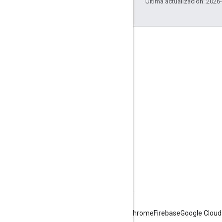
Última actualización: 2026
Interactúa
Google Developer Program
Google Developer Groups
Google Developer Experts
Accelerators
Google Cloud & NVIDIA
Android
Chrome
Firebase
Google Cloud