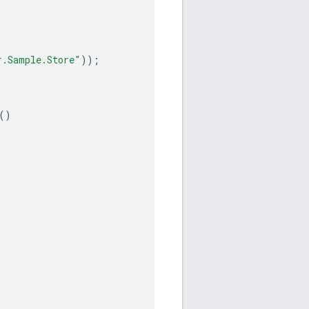
r.Sample.Store"
));
()