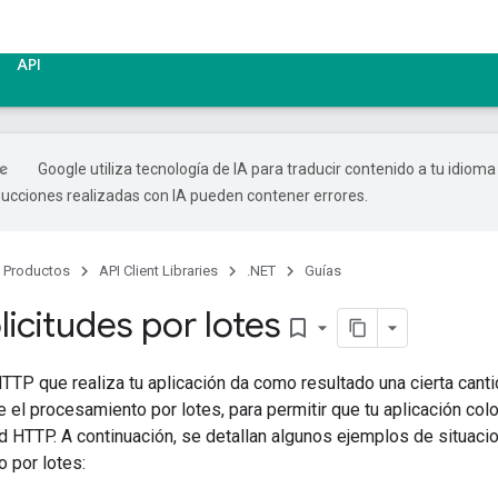
API
Google utiliza tecnología de IA para traducir contenido a tu idioma
ducciones realizadas con IA pueden contener errores.
Productos
API Client Libraries
.NET
Guías
licitudes por lotes
bookmark_border
TP que realiza tu aplicación da como resultado una cierta cant
e el procesamiento por lotes, para permitir que tu aplicación col
ud HTTP. A continuación, se detallan algunos ejemplos de situacion
 por lotes: