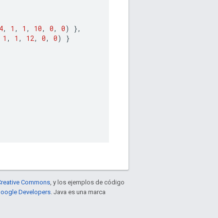
4
,
1
,
1
,
10
,
0
,
0
)
},
1
,
1
,
12
,
0
,
0
)
}
e Creative Commons
, y los ejemplos de código
 Google Developers
. Java es una marca