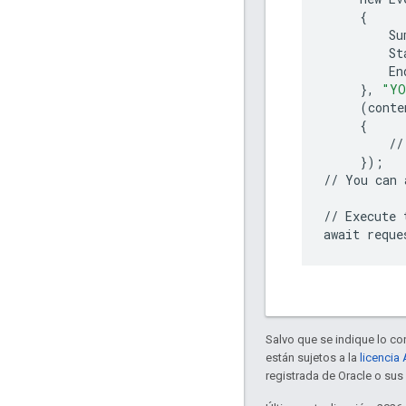
{
Su
St
En
},
"YO
(
conte
{
//
});
//
You
can
//
Execute
await
reque
Salvo que se indique lo con
están sujetos a la
licencia
registrada de Oracle o sus 