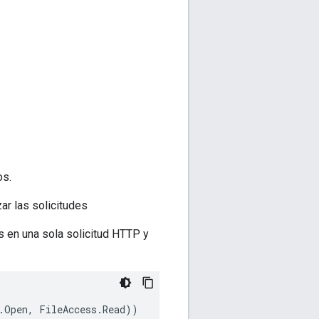
os.
zar las solicitudes
s en una sola solicitud HTTP y
.
Open
,
FileAccess
.
Read
))