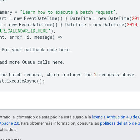
mmary
=
"Learn how to execute a batch request"
,
art
=
new
EventDateTime
()
{
DateTime
=
new
DateTime
(
201
d
=
new
EventDateTime
()
{
DateTime
=
new
DateTime
(
2014
,
UR_CALENDAR_ID_HERE"
),
nt
,
error
,
i
,
message
)
=
Put
your
callback
code
here
.
add
more
Queue
calls
here
.
the
batch
request
,
which
includes
the
2
requests
above
.
st
.
ExecuteAsync
();
trario, el contenido de esta página está sujeto a la
licencia Atribución 4.0 d
 Apache 2.0
. Para obtener más información, consulta las
políticas del sitio de
afiliados.