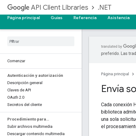
.NET
API Client Libraries
Página principal
Guías
Referencia
Asistencia
preferido. Las tra
Comenzar
Página principal
Autenticación y autorización
Descripción general
Envía so
Claves de API
OAuth 2
.
0
Cada conexión HT
Secretos del cliente
biblioteca admit
una sola solicit
Procedimiento para…
el procesamiento
Subir archivos multimedia
Descargar contenido multimedia