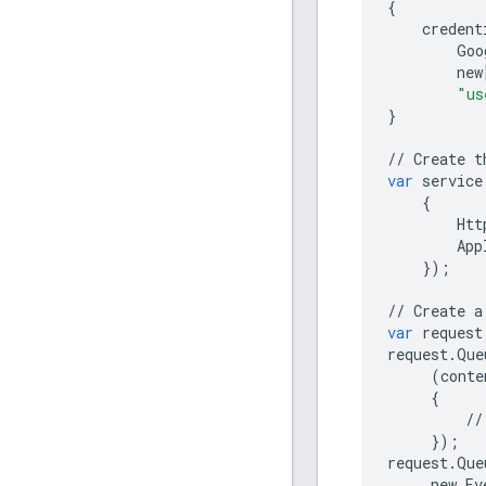
{
credent
Goo
new
"us
}
//
Create
t
var
service
{
Htt
App
});
//
Create
a
var
request
request
.
Que
(
conte
{
//
});
request
.
Que
new
Ev