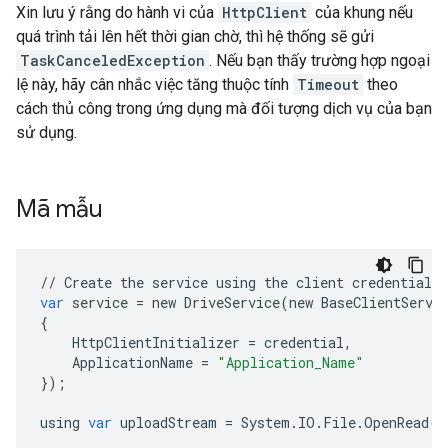
Xin lưu ý rằng do hành vi của
HttpClient
của khung nếu
quá trình tải lên hết thời gian chờ, thì hệ thống sẽ gửi
TaskCanceledException
. Nếu bạn thấy trường hợp ngoại
lệ này, hãy cân nhắc việc tăng thuộc tính
Timeout
theo
cách thủ công trong ứng dụng mà đối tượng dịch vụ của bạn
sử dụng.
Mã mẫu
//
Create
the
service
using
the
client
credentials
.
var
service
=
new
DriveService
(
new
BaseClientServi
{
HttpClientInitializer
=
credential
,
ApplicationName
=
"Application_Name"
});
using
var
uploadStream
=
System
.
IO
.
File
.
OpenRead
(
"