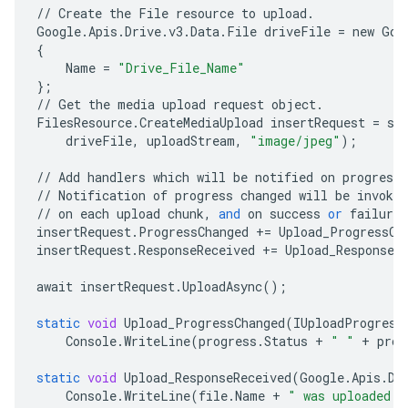
//
Create
the
File
resource
to
upload
.
Google
.
Apis
.
Drive
.
v3
.
Data
.
File
driveFile
=
new
Goo
{
Name
=
"Drive_File_Name"
};
//
Get
the
media
upload
request
object
.
FilesResource
.
CreateMediaUpload
insertRequest
=
se
driveFile
,
uploadStream
,
"image/jpeg"
);
//
Add
handlers
which
will
be
notified
on
progress
//
Notification
of
progress
changed
will
be
invoked
//
on
each
upload
chunk
,
and
on
success
or
failure
.
insertRequest
.
ProgressChanged
+=
Upload_ProgressCh
insertRequest
.
ResponseReceived
+=
Upload_ResponseR
await
insertRequest
.
UploadAsync
();
static
void
Upload_ProgressChanged
(
IUploadProgress
Console
.
WriteLine
(
progress
.
Status
+
" "
+
prog
static
void
Upload_ResponseReceived
(
Google
.
Apis
.
Dr
Console
.
WriteLine
(
file
.
Name
+
" was uploaded s