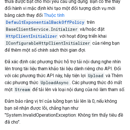
thừa được bật cho mỗi yêu cầu ứng dụng. Bạn có thể thay
đổi hành vi mặc định khi tạo một đối tượng dịch vụ mới
bằng cách thay đổi
Thuộc tính
DefaultExponentialBackOffPolicy
trên
BaseClientService.Initializer
và/hoặc đặt
HttpClientInitializer
với hoạt động triển khai
IConfigurableHttpClientInitializer
của riêng bạn
để thêm một số chính sách thời gian đợi.
Đã xác định các phương thức hỗ trợ tải nội dung nghe nhìn
lên trong tài liệu tham khảo tài liệu dành riêng cho API. Đối
với các phương thức API này, hãy tiện lợi
Upload
và Thêm
các phương thức
UploadAsync
. Các phương thức đó mất
một
Stream
để tải lên và loại nội dung của nó làm tham số.
Đảm bảo rằng vị trí của luồng bạn tải lên là 0, nếu không
bạn sẽ nhận được lỗi, chẳng hạn như
"System.InvalidOperationException: Không tìm thấy tiêu đề
đã cho".