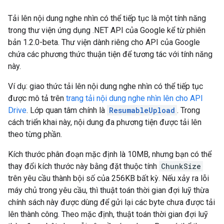
Tải lên nội dung nghe nhìn có thể tiếp tục là một tính năng
trong thư viện ứng dụng .NET API của Google kể từ phiên
bản 1.2.0-beta. Thư viện dành riêng cho API của Google
chứa các phương thức thuận tiện để tương tác với tính năng
này.
Ví dụ: giao thức tải lên nội dung nghe nhìn có thể tiếp tục
được mô tả trên
trang tải nội dung nghe nhìn lên cho API
Drive
. Lớp quan tâm chính là
ResumableUpload
. Trong
cách triển khai này, nội dung đa phương tiện được tải lên
theo từng phần.
Kích thước phân đoạn mặc định là 10MB, nhưng bạn có thể
thay đổi kích thước này bằng đặt thuộc tính
ChunkSize
trên yêu cầu thành bội số của 256KB bất kỳ. Nếu xảy ra lỗi
máy chủ trong yêu cầu, thì thuật toán thời gian đợi luỹ thừa
chính sách này được dùng để gửi lại các byte chưa được tải
lên thành công. Theo mặc định, thuật toán thời gian đợi luỹ