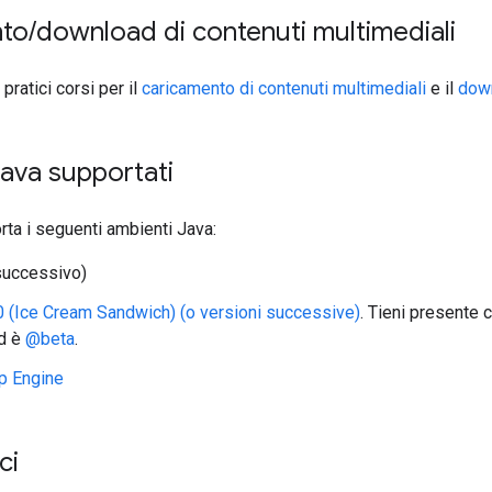
nto
/
download di contenuti multimediali
 pratici corsi per il
caricamento di contenuti multimediali
e il
down
ava supportati
orta i seguenti ambienti Java:
successivo)
0 (Ice Cream Sandwich) (o versioni successive)
. Tieni presente 
id è
@beta
.
p Engine
ci