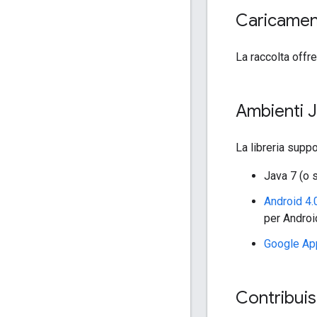
Caricame
La raccolta offre
Ambienti J
La libreria supp
Java 7 (o 
Android 4.
per Andro
Google Ap
Contribuis