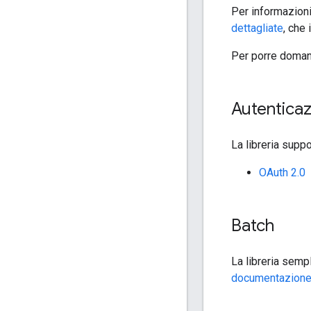
Per informazioni 
dettagliate
, che
Per porre domand
Autentica
La libreria supp
OAuth 2.0
Batch
La libreria semp
documentazione r