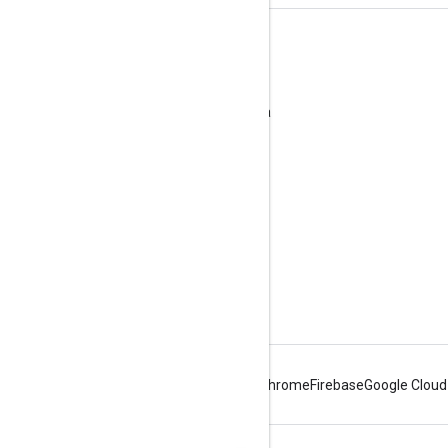
Librerie correlate
Libreria client HTTP di Google per Java
Libreria client OAuth di Google per Java
Librerie client per altri linguaggi
Android
Chrome
Firebase
Google Cloud