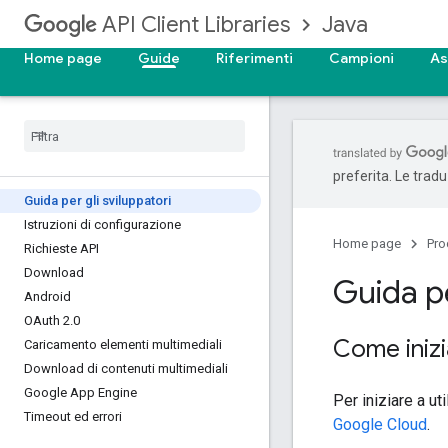
Java
API Client Libraries
Home page
Guide
Riferimenti
Campioni
As
preferita. Le trad
Guida per gli sviluppatori
Istruzioni di configurazione
Home page
Pro
Richieste API
Download
Guida pe
Android
OAuth 2
.
0
Come inizi
Caricamento elementi multimediali
Download di contenuti multimediali
Google App Engine
Per iniziare a ut
Timeout ed errori
Google Cloud
.