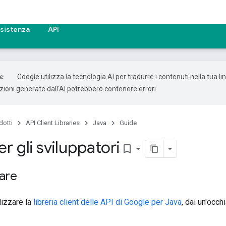
sistenza
API
Google utilizza la tecnologia AI per tradurre i contenuti nella tua l
uzioni generate dall'AI potrebbero contenere errori.
dotti
API Client Libraries
Java
Guide
r gli sviluppatori
bookmark_border
are
ilizzare la
libreria client delle API di Google per Java
, dai un'occh