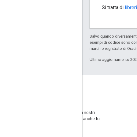
Si tratta di
librer
Salvo quando diversamente 
esempi di codice sono con
marchio registrato di Oracl
Ultimo aggiornamento 202
GitHub
Crea un fork dei nostri
campioni e provali anche tu