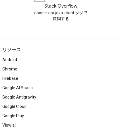
Stack Overflow
google-api-java-client タグで
質問する
リソース
Android
Chrome
Firebase
Google AI Studio
Google Antigravity
Google Cloud
Google Play
View all