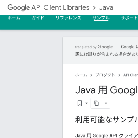
Java
API Client Libraries
ホーム
ガイド
リファレンス
サンプル
サポート
Goog
訳には誤りが含まれる場合があ
ホーム
プロダクト
API Clie
Java 用 G
bookmark_border
利用可能なサンプ
Java 用 Google A