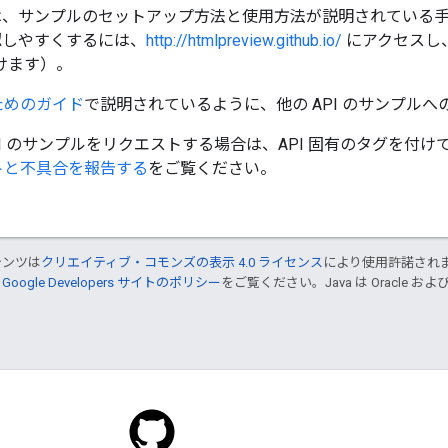
、サンプルのセットアップ方法と使用方法が説明されている手順.
認しやすくするには、
http://htmlpreview.github.io/
にアクセスし、H
けます）。
ためのガイド
で説明されているように、他の API のサンプル
I のサンプルをリクエストする場合は、API 固有のタグを付け
トと不具合を報告する
をご覧ください。
テンツは
クリエイティブ・コモンズの表示 4.0 ライセンス
により使用許諾され
、
Google Developers サイトのポリシー
をご覧ください。Java は Oracle