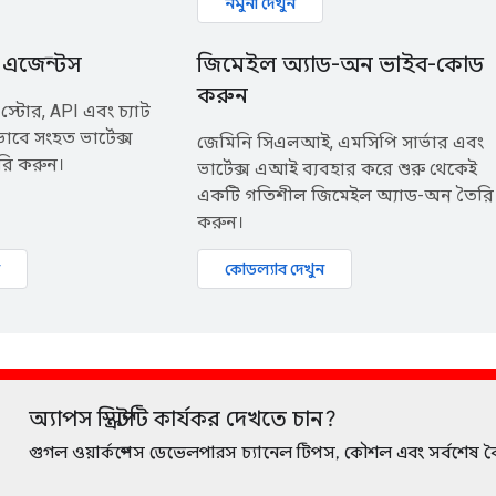
নমুনা দেখুন
ই এজেন্টস
জিমেইল অ্যাড-অন ভাইব-কোড
করুন
 স্টোর, API এবং চ্যাট
ভাবে সংহত ভার্টেক্স
জেমিনি সিএলআই, এমসিপি সার্ভার এবং
রি করুন।
ভার্টেক্স এআই ব্যবহার করে শুরু থেকেই
একটি গতিশীল জিমেইল অ্যাড-অন তৈরি
করুন।
কোডল্যাব দেখুন
অ্যাপস স্ক্রিপ্টটি কার্যকর দেখতে চান?
গুগল ওয়ার্কস্পেস ডেভেলপারস চ্যানেল টিপস, কৌশল এবং সর্বশেষ বৈশ