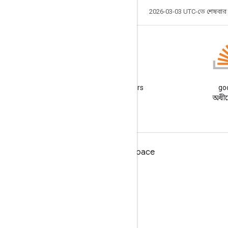
2026-03-03 UTC-তে শেষবা
ব্লগ
Google Workspace Developers
goo
ব্লগ পড়ুন
অধীনে
ডেভেলপারদের জন্য Google Workspace
প্ল্যাটফর্ম ওভারভিউ
বিকাশকারী পণ্য
রিলিজ নোট
বিকাশকারী সমর্থন