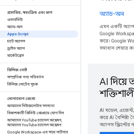
প্রসারিত
,
স্বয়ংক্রিয় এবং ভাগ
অ্যাড-অন
ওভারভিউ
এমন একটি অ্যাপ ত
অ্যাড-অন
Google Workspace
Apps Script
করে। Google Wor
চ্যাট অ্যাপস
সমাধান শেয়ার ক
ড্রাইভ অ্যাপ
মার্কেটপ্লেস
রিলিজ নোট
সাম্প্রতিক পণ্য পরিবর্তন
AI দিয়ে আ
রিলিজ নোটের সূচক
শক্তিশাল
যোগাযোগ রেখো
আমাদের নিউজলেটার সদস্যতা
AI মডেল, এজেন্ট,
বিকাশকারী প্রিভিউ প্রোগ্রামে যোগ দিন
করে AI বৈশিষ্ট্য
আমাদের You
Tube চ্যানেল অন্বেষণ
,
অ্যাপস স্ক্রিপ্টে
আমাদের You
Tube চ্যানেল অন্বেষণ
Google Workspace-এর সাথে পার্টনার