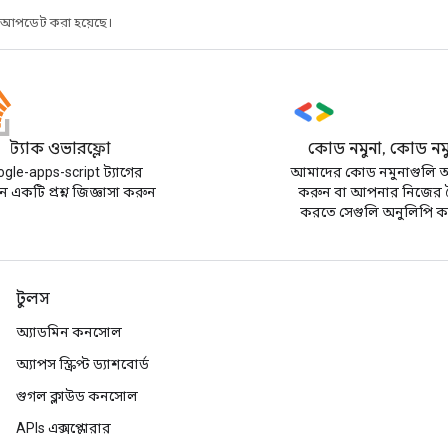
র আপডেট করা হয়েছে।
স্ট্যাক ওভারফ্লো
কোড নমুনা, কোড নম
gle-apps-script ট্যাগের
আমাদের কোড নমুনাগুলি অন
 একটি প্রশ্ন জিজ্ঞাসা করুন
করুন বা আপনার নিজের 
করতে সেগুলি অনুলিপি ক
টুলস
অ্যাডমিন কনসোল
অ্যাপস স্ক্রিপ্ট ড্যাশবোর্ড
গুগল ক্লাউড কনসোল
APIs এক্সপ্লোরার