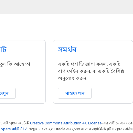
োট
সমর্থন
ে নতুন কি আছে তা
একটি প্রশ্ন জিজ্ঞাসা করুন, একটি
বাগ ফাইল করুন, বা একটি বৈশিষ্ট্য
অনুরোধ করুন.
দেখুন
সাহায্য পান
 এই পৃষ্ঠার কন্টেন্ট
Creative Commons Attribution 4.0 License
-এর অধীনে এবং কো
opers সাইট নীতি
দেখুন। Java হল Oracle এবং/অথবা তার অ্যাফিলিয়েট সংস্থার রেজিস্টার