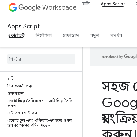
বাড়ি
Apps Script
Workspace
Apps Script
ওভারভিউ
নির্দেশিকা
রেফারেন্স
নমুনা
সমর্থন
বাড়ি
সহজ 
বিকাশকারী পণ্য
শুরু করুন
Goog
এআই দিয়ে তৈরি করুন
,
এআই দিয়ে তৈরি
করুন
স্বয়ংক্
এটা এখন চেষ্টা কর
এজেন্ট টুল এবং এপিআই-এর জন্য গুগল
ওয়ার্কস্পেসের প্রমিত মডেল
করুন।