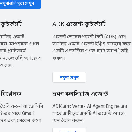
র নমুনাগুলি ঘুরে দেখুন
ুইকস্টার্ট
ADK এজেন্ট কুইকস্টার্ট
 ভার্টেক্স এআই
এজেন্ট ডেভেলপমেন্ট কিট (ADK) এবং
িষেবা আপনাকে গুগল
ভার্টেক্স এআই এজেন্ট ইঞ্জিন ব্যবহার করে
আই প্ল্যাটফর্মে
একটি এজেন্টিক গুগল চ্যাট অ্যাপ তৈরি
মডেলগুলি অ্যাক্সেস
করুন।
ে দেয়।
নমুনা দেখুন
 বিশ্লেষক
ভ্রমণ কনসিয়ার্জ এজেন্ট
তৈরি করুন যা জেমিনি
ADK এবং Vertex AI Agent Engine এর
আই-এর সাথে Gmail
সাথে একীভূত একটি AI এজেন্ট অ্যাড-
্লেষণ এবং লেবেল করে৷
অন তৈরি করুন।