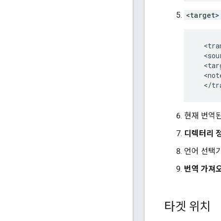
<target>
  <tra
  <sou
  <tar
  <not
현재 번역된
디렉터리 
언어 선택기
번역 가져
타겟 위치