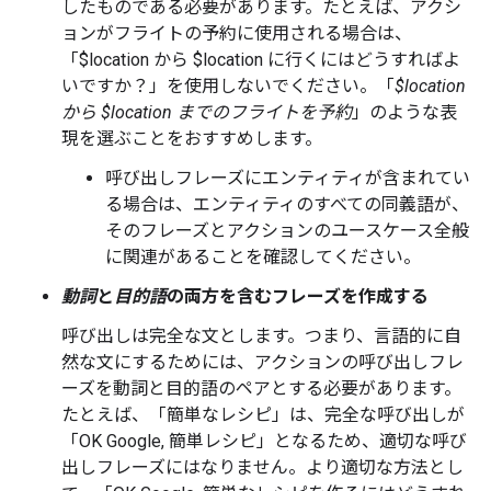
したものである必要があります。たとえば、アクシ
ョンがフライトの予約に使用される場合は、
「$location から $location に行くにはどうすればよ
いですか？」
を使用しないでください。「
$location
から $location までのフライトを予約
」のような表
現を選ぶことをおすすめします。
呼び出しフレーズにエンティティが含まれてい
る場合は、エンティティのすべての同義語が、
そのフレーズとアクションのユースケース全般
に関連があることを確認してください。
動詞
と
目的語
の両方を含むフレーズを作成する
呼び出しは完全な文とします。つまり、言語的に自
然な文にするためには、アクションの呼び出しフレ
ーズを動詞と目的語のペアとする必要があります。
たとえば、「
簡単なレシピ」は、完全な呼び出しが
「
OK Google, 簡単レシピ」となるため、適切な呼び
出しフレーズにはなりません。より適切な方法とし