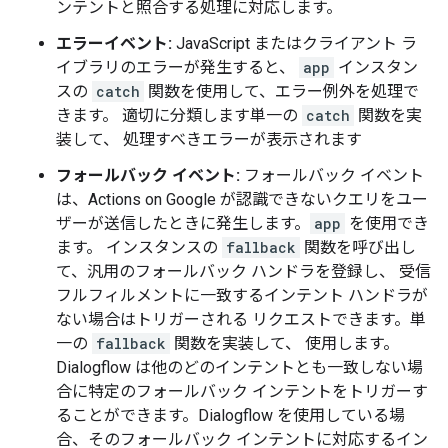
ンテントと照合する処理に対応します。
エラーイベント:
JavaScript またはクライアント ラ
イブラリのエラーが発生すると、
app
インスタン
スの
catch
関数を使用して、エラー例外を処理で
きます。 適切に分類します単一の
catch
関数を実
装して、 処理すべきエラーが表示されます
フォールバック イベント:
フォールバック イベント
は、Actions on Google が認識できないクエリをユー
ザーが送信したときに発生します。
app
を使用でき
ます。 インスタンスの
fallback
関数を呼び出し
て、汎用のフォールバック ハンドラを登録し、 受信
フルフィルメントに一致するインテント ハンドラが
ない場合はトリガーされる リクエストできます。単
一の
fallback
関数を実装して、 使用します。
Dialogflow は他のどのインテントとも一致しない場
合に特定のフォールバック インテントをトリガーす
ることができます。Dialogflow を使用している場
合、そのフォールバック インテントに対応するイン