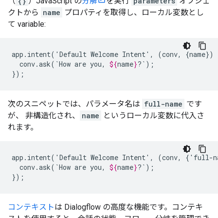
（
{}
）JavaScript の
分解
を実行
parameters
オブジェ
クトから
name
プロパティを取得し、ローカル変数とし
て variable:
app.intent('Default
Welcome
Intent',
(conv,
{name})
conv.ask(`How
are
you,
${
name
}
?`);

});
次のスニペットでは、パラメータ名は
full-name
です
が、 非構造化され、
name
というローカル変数に代入さ
れます。
app.intent('Default
Welcome
Intent',
(conv,
{'full-n
conv.ask(`How
are
you,
${
name
}
?`);

});
コンテキスト
は Dialogflow の高度な機能です。コンテキ