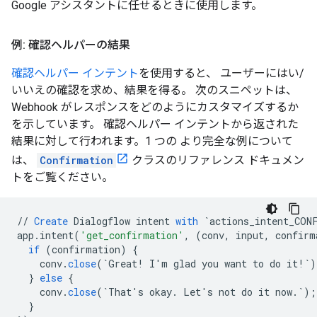
Google アシスタントに任せるときに使用します。
例: 確認ヘルパーの結果
確認ヘルパー インテント
を使用すると、 ユーザーにはい/
いいえの確認を求め、結果を得る。 次のスニペットは、
Webhook がレスポンスをどのようにカスタマイズするか
を示しています。 確認ヘルパー インテントから返された
結果に対して行われます。1 つの より完全な例について
は、
Confirmation
クラスのリファレンス ドキュメン
トをご覧ください。
//
Create
Dialogflow
intent
with
`actions_intent_CON
app
.
intent
(
'get_confirmation'
,
(
conv
,
input
,
confirm
if
(
confirmation
)
{
conv
.
close
(
`Great! I'm glad you want to do it!`
)
}
else
{
conv
.
close
(
`That's okay. Let's not do it now.`
);
}