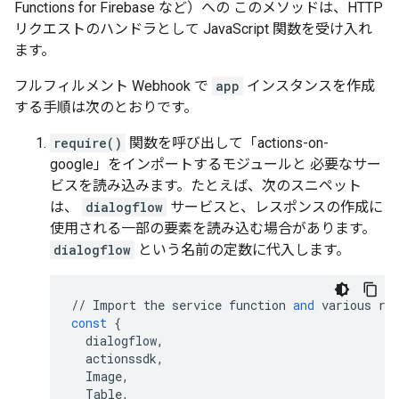
Functions for Firebase など）への このメソッドは、HTTP
リクエストのハンドラとして JavaScript 関数を受け入れ
ます。
フルフィルメント Webhook で
app
インスタンスを作成
する手順は次のとおりです。
require()
関数を呼び出して「actions-on-
google」をインポートするモジュールと 必要なサー
ビスを読み込みます。たとえば、次のスニペット
は、
dialogflow
サービスと、レスポンスの作成に
使用される一部の要素を読み込む場合があります。
dialogflow
という名前の定数に代入します。
//
Import
the
service
function
and
various
re
const
{
dialogflow
,
actionssdk
,
Image
,
Table
,