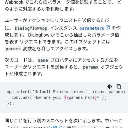
Webhook でこれらのパラメータ値を処理することで、 ど
のように対応するかを判断します。
ユーザーがアクションにリクエストを送信するたび
に、
DialogflowApp
インスタンス
parameters
を作
成します。 Dialogflow がそこから抽出したパラメータ値
を表す リクエストできます。このオブジェクトには
params
変数名を介してアクセスします。
次のコードは、
name
プロパティにアクセスする方法を
ユーザーがリクエストを送信すると、
params
オブジェク
トが作成されます。
app.intent('Default
Welcome
Intent',
(conv,
params)
conv.ask(`How
are
you,
${
params
.
name
}
?`);

});
同じことを行う別のスニペットを次に示します。中かっこ