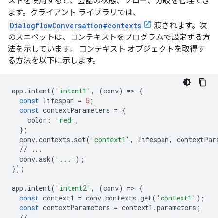
ストを使用すると、会話の状態、フロー、分岐を管理でき
ます。クライアント ライブラリでは、
DialogflowConversation#contexts
渡されます。次
のスニペットは、コンテキストをプログラムで設定する方
法を示しています。 コンテキスト オブジェクトを取得す
る方法を以下に示します。
app
.
intent
(
'intent1'
,
(
conv
)
=
>
{
const
lifespan
=
5
;
const
contextParameters
=
{
color
:
'red'
,
};
conv
.
contexts
.
set
(
'context1'
,
lifespan
,
contextPar
//
...
conv
.
ask
(
'...'
);
});
app
.
intent
(
'intent2'
,
(
conv
)
=
>
{
const
context1
=
conv
.
contexts
.
get
(
'context1'
);
const
contextParameters
=
context1
.
parameters
;
//
...