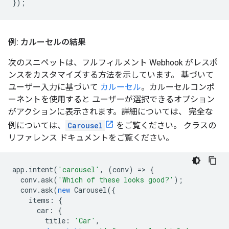
}
);
例: カルーセルの結果
次のスニペットは、フルフィルメント Webhook がレスポ
ンスをカスタマイズする方法を示しています。 基づいて
ユーザー入力に基づいて
カルーセル
。カルーセルコンポ
ーネントを使用すると ユーザーが選択できるオプション
がアクションに表示されます。詳細については、 完全な
例については、
Carousel
をご覧ください。 クラスの
リファレンス ドキュメントをご覧ください。
app
.
intent
(
'carousel'
,
(
conv
)
=
>
{
conv
.
ask
(
'Which of these looks good?'
);
conv
.
ask
(
new
Carousel
(
{
items
:
{
car
:
{
title
:
'Car'
,