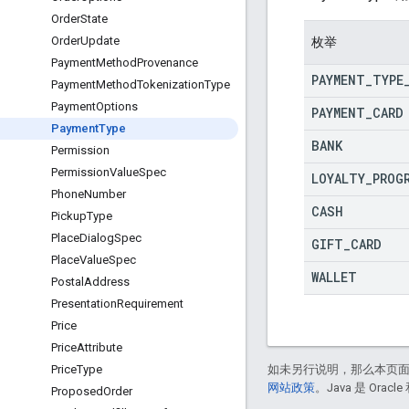
Order
State
Order
Update
枚举
Payment
Method
Provenance
PAYMENT
_
TYPE
Payment
Method
Tokenization
Type
Payment
Options
PAYMENT
_
CARD
Payment
Type
BANK
Permission
Permission
Value
Spec
LOYALTY
_
PROG
Phone
Number
CASH
Pickup
Type
Place
Dialog
Spec
GIFT
_
CARD
Place
Value
Spec
WALLET
Postal
Address
Presentation
Requirement
Price
Price
Attribute
如未另行说明，那么本页
Price
Type
网站政策
。Java 是 Or
Proposed
Order