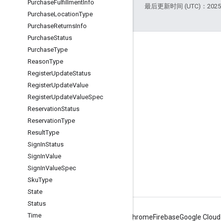
Purchase
Fulfillment
Info
最后更新时间 (UTC)：2025-
Purchase
Location
Type
Purchase
Returns
Info
Purchase
Status
More Information
Purchase
Type
Reason
Type
Google Assistant
Register
Update
Status
Why build for the Assistant?
Register
Update
Value
Register
Update
Value
Spec
How Google Assistant works
Reservation
Status
Assistant directory
Reservation
Type
Support
Result
Type
Sign
In
Status
Community
Sign
In
Value
Sign
In
Value
Spec
Sku
Type
State
Status
Time
Android
Chrome
Firebase
Google Cloud