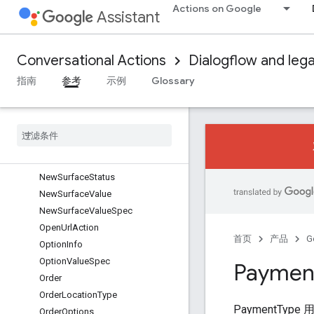
Actions on Google
InputType
Assistant
LineItem
LineItemType
Conversational Actions
Dialogflow and leg
LineItemUpdate
LinkDialogSpec
指南
参考
示例
Glossary
LinkValueSpec
Location
Media
Status
Media
Type
Merchant
New
Surface
Status
New
Surface
Value
New
Surface
Value
Spec
Open
Url
Action
首页
产品
G
Option
Info
Option
Value
Spec
Paymen
Order
Order
Location
Type
PaymentT
Order
Options