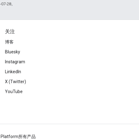
07-28。
关注
博客
Bluesky
Instagram
LinkedIn
X (Twitter)
YouTube
 Platform
所有产品