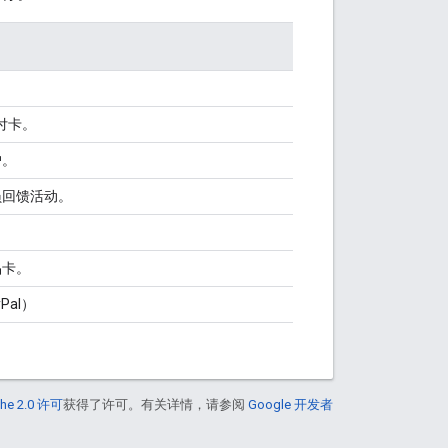
。
付卡。
户。
员回馈活动。
品卡。
Pal）
he 2.0 许可
获得了许可。有关详情，请参阅
Google 开发者